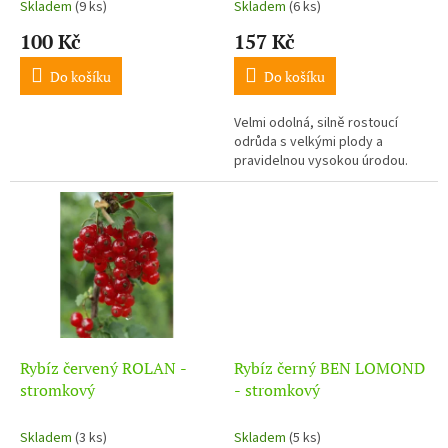
t
Skladem
(9 ks)
Skladem
(6 ks)
ů
100 Kč
157 Kč
Do košíku
Do košíku
Velmi odolná, silně rostoucí
odrůda s velkými plody a
pravidelnou vysokou úrodou.
Rybíz červený ROLAN -
Rybíz černý BEN LOMOND
stromkový
- stromkový
Skladem
(3 ks)
Skladem
(5 ks)