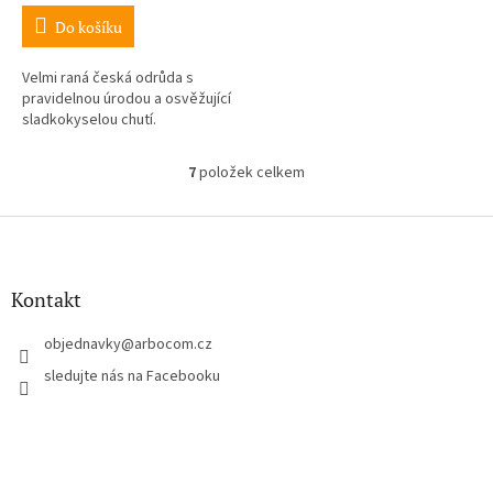
Do košíku
Velmi raná česká odrůda s
pravidelnou úrodou a osvěžující
sladkokyselou chutí.
7
položek celkem
O
v
l
Z
á
á
d
p
a
a
Kontakt
c
t
í
í
objednavky
@
arbocom.cz
p
r
sledujte nás na Facebooku
v
k
y
v
ý