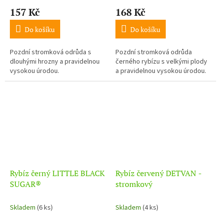
157 Kč
168 Kč
Do košíku
Do košíku
Pozdní stromková odrůda s
Pozdní stromková odrůda
dlouhými hrozny a pravidelnou
černého rybízu s velkými plody
vysokou úrodou.
a pravidelnou vysokou úrodou.
Rybíz černý LITTLE BLACK
Rybíz červený DETVAN -
SUGAR®
stromkový
Skladem
(6 ks)
Skladem
(4 ks)