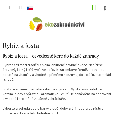
Přejít
NÁKU
na
obsah
KOŠÍK
Rybíz a josta
Rybíz a josta – osvědčené keře do každé zahrady
Rybíz patří mezi tradiční a velmi oblíbené drobné ovoce. Nabízíme
červený, černý i bílý rybíz ve keřové i stromkové formě. Plody jsou
bohaté na vitamíny a vhodné k přímému konzumu, do koláčů, marmelád
i sirupů.
Josta je kříženec černého rybízu a angreštu. Vyniká vyšší odolností,
většími plody a výraznou aromatickou chutí. Je nenáročná na pěstování
a vhodná i pro méně zkušené zahrádkáře.
Vyberte si odrůdu podle barvy plodů, doby zrání nebo typu růstu a
dopřejte si každé léto bohatou úrodu.