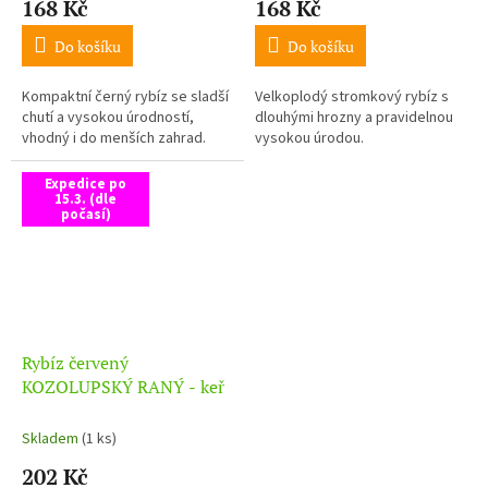
168 Kč
168 Kč
Do košíku
Do košíku
Kompaktní černý rybíz se sladší
Velkoplodý stromkový rybíz s
chutí a vysokou úrodností,
dlouhými hrozny a pravidelnou
vhodný i do menších zahrad.
vysokou úrodou.
Expedice po
15.3. (dle
počasí)
Rybíz červený
KOZOLUPSKÝ RANÝ - keř
Skladem
(1 ks)
202 Kč