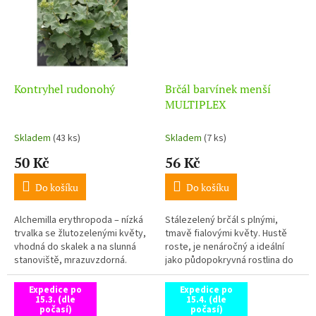
Kontryhel rudonohý
Brčál barvínek menší
MULTIPLEX
Skladem
(43 ks)
Skladem
(7 ks)
50 Kč
56 Kč
Do košíku
Do košíku
Alchemilla erythropoda – nízká
Stálezelený brčál s plnými,
trvalka se žlutozelenými květy,
tmavě fialovými květy. Hustě
vhodná do skalek a na slunná
roste, je nenáročný a ideální
stanoviště, mrazuvzdorná.
jako půdopokryvná rostlina do
stínu.
Expedice po
Expedice po
15.3. (dle
15.4. (dle
počasí)
počasí)