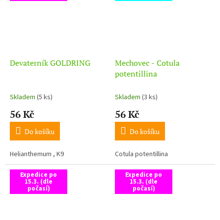
Devaterník GOLDRING
Mechovec - Cotula
potentillina
Skladem
(5 ks)
Skladem
(3 ks)
56 Kč
56 Kč
Do košíku
Do košíku
Helianthemum , K9
Cotula potentillina
Expedice po
Expedice po
15.3. (dle
15.3. (dle
počasí)
počasí)