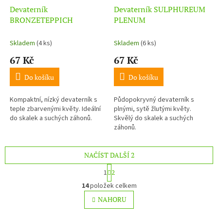
Devaterník
Devaterník SULPHUREUM
BRONZETEPPICH
PLENUM
Skladem
(4 ks)
Skladem
(6 ks)
67 Kč
67 Kč
Do košíku
Do košíku
Kompaktní, nízký devaterník s
Půdopokryvný devaterník s
teple zbarvenými květy. Ideální
plnými, sytě žlutými květy.
do skalek a suchých záhonů.
Skvělý do skalek a suchých
záhonů.
NAČÍST DALŠÍ 2
S
1
2
t
O
r
14
položek celkem
v
á
l
NAHORU
n
á
k
o