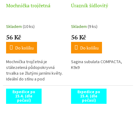
Mochnička trojčetná
Úrazník šídlovitý
Skladem
(10 ks)
Skladem
(9 ks)
56 Kč
56 Kč
Do košíku
Do košíku
Mochnička trojčetná je
Sagina subulata COMPACTA,
stálezelená půdopokryvná
K9x9
trvalka se žlutými jarními květy.
Ideální do stínu a pod
stromy._x000D_ „stálezelená
náhrada trávníku do stínu“
Expedice po
Expedice po
15.4. (dle
15.4. (dle
počasí)
počasí)