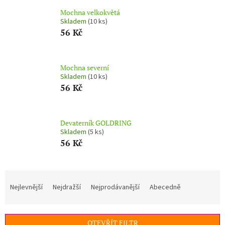
Mochna velkokvětá
Skladem
(10 ks)
56 Kč
Mochna severní
Skladem
(10 ks)
56 Kč
Devaterník GOLDRING
Skladem
(5 ks)
56 Kč
Ř
a
Nejlevnější
Nejdražší
Nejprodávanější
Abecedně
z
e
n
OTEVŘÍT FILTR