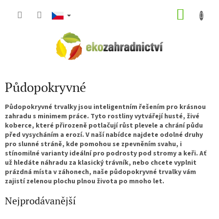
Přejít
NÁKU
na
obsah
KOŠÍK
Půdopokryvné
Půdopokryvné trvalky jsou inteligentním řešením pro krásnou
zahradu s minimem práce. Tyto rostliny vytvářejí husté, živé
koberce, které přirozeně potlačují růst plevele a chrání půdu
před vysycháním a erozí. V naší nabídce najdete odolné druhy
pro slunné stráně, kde pomohou se zpevněním svahu, i
stínomilné varianty ideální pro podrosty pod stromy a keři. Ať
už hledáte náhradu za klasický trávník, nebo chcete vyplnit
prázdná místa v záhonech, naše půdopokryvné trvalky vám
zajistí zelenou plochu plnou života po mnoho let.
Nejprodávanější