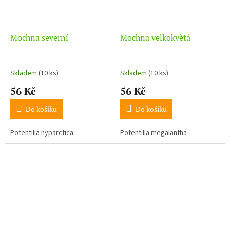
Mochna severní
Mochna velkokvětá
Skladem
(10 ks)
Skladem
(10 ks)
56 Kč
56 Kč
Do košíku
Do košíku
Potentilla hyparctica
Potentilla megalantha