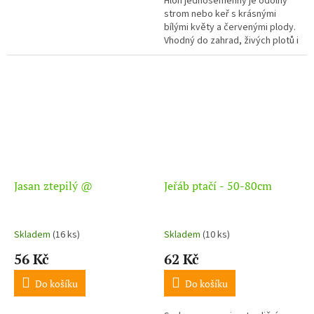
Hloh jednosemenný je odolný
strom nebo keř s krásnými
bílými květy a červenými plody.
Vhodný do zahrad, živých plotů i
krajiny.
Jasan ztepilý @
Jeřáb ptačí - 50-80cm
Skladem
(16 ks)
Skladem
(10 ks)
56 Kč
62 Kč
Do košíku
Do košíku