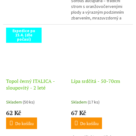
Sorbus aucuparia – tradiční
strom s oranžovočervenými
plody a výrazným podzimním
zbarvením, mrazuvzdorný a
nenáročný. „pro ptactvo“
Expedice po
15.4. (dle
počasí)
Topol černý ITALICA -
Lípa srdčitá - 50-70cm
sloupovitý - 2 leté
Skladem
(50 ks)
Skladem
(17 ks)
62 Kč
67 Kč
Do košíku
Do košíku