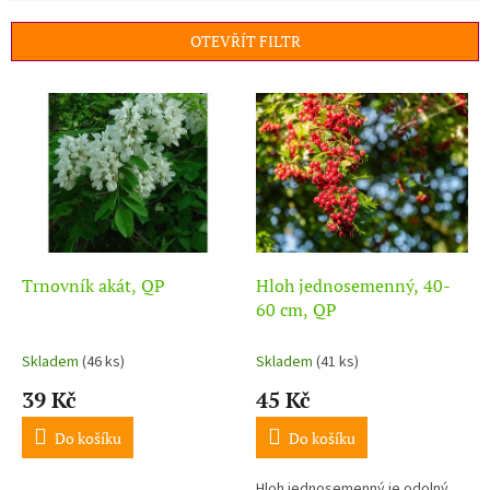
e
n
OTEVŘÍT FILTR
í
p
V
r
ý
o
p
d
i
u
s
k
p
t
r
ů
o
d
Trnovník akát, QP
Hloh jednosemenný, 40-
u
60 cm, QP
k
t
Skladem
(46 ks)
Skladem
(41 ks)
ů
39 Kč
45 Kč
Do košíku
Do košíku
Hloh jednosemenný je odolný