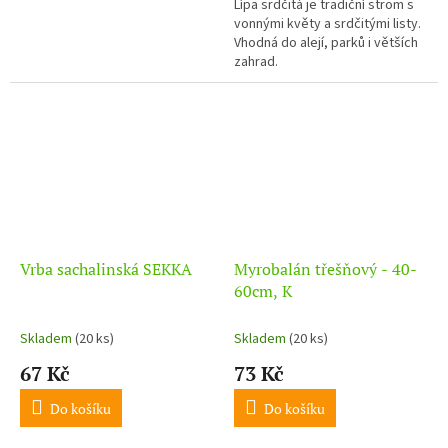
Lípa srdčitá je tradiční strom s
vonnými květy a srdčitými listy.
Vhodná do alejí, parků i větších
zahrad.
Vrba sachalinská SEKKA
Myrobalán třešňový - 40-
60cm, K
Skladem
(20 ks)
Skladem
(20 ks)
67 Kč
73 Kč
Do košíku
Do košíku