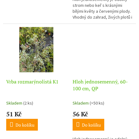
strom nebo keř s krásnými
bílými květy a červenými plody.
Vhodný do zahrad, živých plotů i
krajiny.
Vrba rozmarýnolistá K1
Hloh jednosemenný, 60-
100 cm, QP
Skladem
(2 ks)
Skladem
(>50 ks)
51 Kč
56 Kč
Do košíku
Do košíku