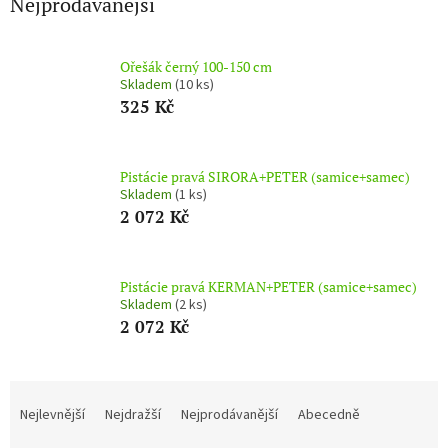
Nejprodávanější
Ořešák černý 100-150 cm
Skladem
(10 ks)
325 Kč
Pistácie pravá SIRORA+PETER (samice+samec)
Skladem
(1 ks)
2 072 Kč
Pistácie pravá KERMAN+PETER (samice+samec)
Skladem
(2 ks)
2 072 Kč
Ř
a
Nejlevnější
Nejdražší
Nejprodávanější
Abecedně
z