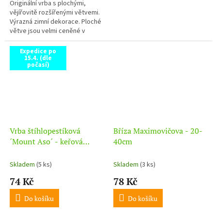
Originální vrba s plochými,
vějířovitě rozšířenými větvemi.
Výrazná zimní dekorace. Ploché
větve jsou velmi ceněné v
aranžování – často se používají
do moderních suchých...
Expedice po
15.4. (dle
počasí)
Vrba štíhlopestíková
Bříza Maximovičova - 20-
´Mount Aso´ - keřová
40cm
forma (K9x9)
Skladem
(5 ks)
Skladem
(3 ks)
74 Kč
78 Kč
Do košíku
Do košíku