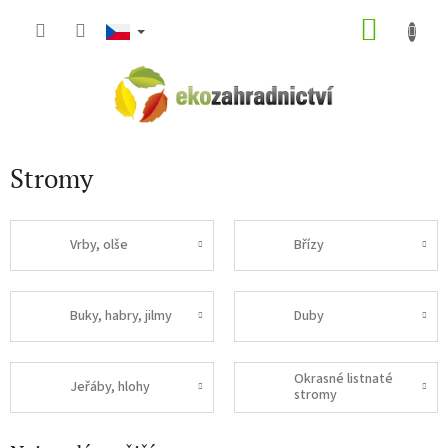
Přejít
NÁKU
na
obsah
KOŠÍK
Stromy
Vrby, olše
Břízy
Buky, habry, jilmy
Duby
Okrasné listnaté
Jeřáby, hlohy
stromy