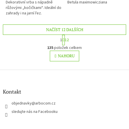
Dekorativní vrba s nápadně
Betula maximowicziana
růžovými „kočičkami“. Ideální do
zahrady i na jarní řez.
NAČÍST 12 DALŠÍCH
S
1
12
t
O
r
135
položek celkem
v
á
l
NAHORU
n
á
k
o
d
v
Z
a
á
c
á
n
í
p
í
p
a
Kontakt
r
t
v
í
objednavky
@
arbocom.cz
k
y
sledujte nás na Facebooku
v
ý
p