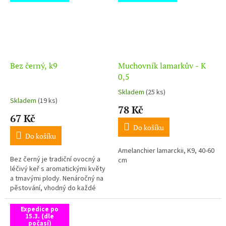
Bez černý, k9
Muchovník lamarkův - K
0,5
Skladem
(25 ks)
Průměrné
Skladem
(19 ks)
hodnocení
78 Kč
produktu
67 Kč
je
Do košíku
3,5
Do košíku
z
Amelanchier lamarckii, K9, 40-60
5
Bez černý je tradiční ovocný a
cm
hvězdiček.
léčivý keř s aromatickými květy
a tmavými plody. Nenáročný na
pěstování, vhodný do každé
zahrady.
Expedice po
15.3. (dle
počasí)