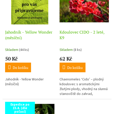
d
i
u
s
k
p
t
r
ů
o
d
Jahodník - Yellow Wonder
Kdoulovec CIDO - 2 leté,
u
(měsíční)
K9
k
t
Skladem
(44 ks)
Skladem
(8 ks)
ů
50 Kč
62 Kč
Do košíku
Do košíku
Jahodník - Yellow Wonder
Chaenomeles ‘Cido’ – plodný
(měsíční)
kdoulovec s aromatickými
žlutými plody, vhodný na slunná
stanoviště do zahrad,
mrazuvzdorný.
Expedice po
15.4. (dle
počasí)