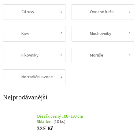
mandloně, lísky
Citrusy
Ovocné keře
Kiwi
Muchovníky
Fíkovníky
Moruše
Netradiční ovoce
Nejprodávanější
Ořešák černý 100-150 cm
Skladem
(10 ks)
325 Kč