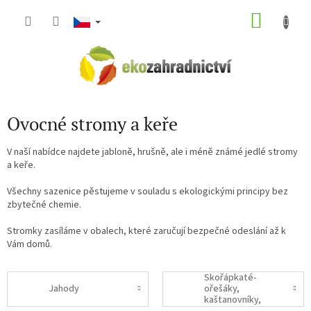
Přejít
NÁKU
na
obsah
KOŠÍK
Ovocné stromy a keře
V naší nabídce najdete jabloně, hrušně, ale i méně známé jedlé stromy
a keře.
Všechny sazenice pěstujeme v souladu s ekologickými principy bez
zbytečné chemie.
Stromky zasíláme v obalech, které zaručují bezpečné odeslání až k
Vám domů.
Skořápkaté-
Jahody
ořešáky,
kaštanovníky,