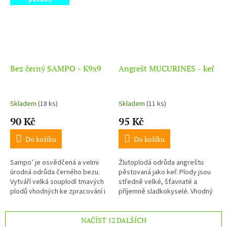
Bez černý SAMPO - K9x9
Angrešt MUCURINES - keř
Skladem
(18 ks)
Skladem
(11 ks)
90 Kč
95 Kč
Do košíku
Do košíku
Sampo’ je osvědčená a velmi
Žlutoplodá odrůda angreštu
úrodná odrůda černého bezu.
pěstovaná jako keř. Plody jsou
Vytváří velká souplodí tmavých
středně velké, šťavnaté a
plodů vhodných ke zpracování i
příjemně sladkokyselé. Vhodný
do domácí výroby sirupů.
pro přímý konzum i zpracování.
NAČÍST 12 DALŠÍCH