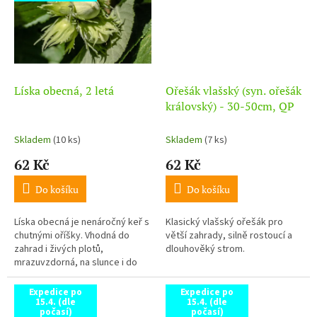
Líska obecná, 2 letá
Ořešák vlašský (syn. ořešák
královský) - 30-50cm, QP
Skladem
(10 ks)
Skladem
(7 ks)
62 Kč
62 Kč
Do košíku
Do košíku
Líska obecná je nenáročný keř s
Klasický vlašský ořešák pro
chutnými oříšky. Vhodná do
větší zahrady, silně rostoucí a
zahrad i živých plotů,
dlouhověký strom.
mrazuvzdorná, na slunce i do
polostínu.
Expedice po
Expedice po
15.4. (dle
15.4. (dle
počasí)
počasí)