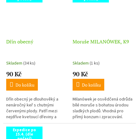
Dřín obecný
Moruše MILANÓWEK, K9
Skladem
(34 ks)
Skladem
(1 ks)
90 Kč
90 Kč
Do košíku
Do košíku
Dřín obecný je dlouhověký a
Milanówek je osvědčená odrůda
nenáročný keř s chutnými
bílé moruše s bohatou úrodou
červenými plody. Patří mezi
sladkých plodů. Vhodná pro
nejdříve kvetoucí dřeviny a
přímý konzum i zpracování.
nabízí úrodu i okrasnou hodnotu.
Expedice po
15.4. (dle
počasí)