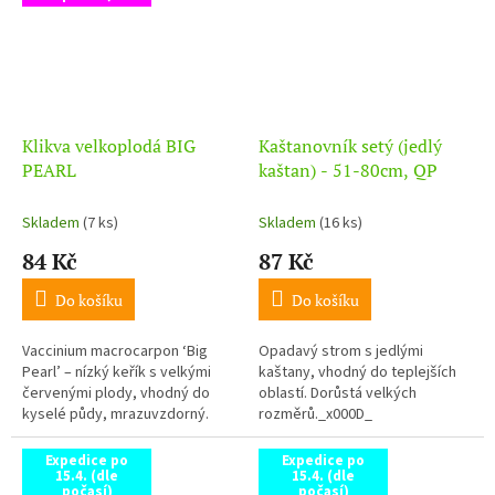
Klikva velkoplodá BIG
Kaštanovník setý (jedlý
PEARL
kaštan) - 51-80cm, QP
Skladem
(7 ks)
Skladem
(16 ks)
84 Kč
87 Kč
Do košíku
Do košíku
Vaccinium macrocarpon ‘Big
Opadavý strom s jedlými
Pearl’ – nízký keřík s velkými
kaštany, vhodný do teplejších
červenými plody, vhodný do
oblastí. Dorůstá velkých
kyselé půdy, mrazuvzdorný.
rozměrů._x000D_
Expedice po
Expedice po
15.4. (dle
15.4. (dle
počasí)
počasí)