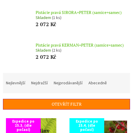
Pistácie pravá SIRORA+PETER (samice+samec)
Skladem
(1 ks)
2 072 Kč
Pistácie pravá KERMAN+PETER (samice+samec)
Skladem
(2 ks)
2 072 Kč
Ř
a
Nejlevnější
Nejdražší
Nejprodávanější
Abecedně
z
e
n
OTEVŘÍT FILTR
í
p
V
r
Expedice po
Expedice po
ý
15.3. (dle
15.4. (dle
o
p
počasí)
počasí)