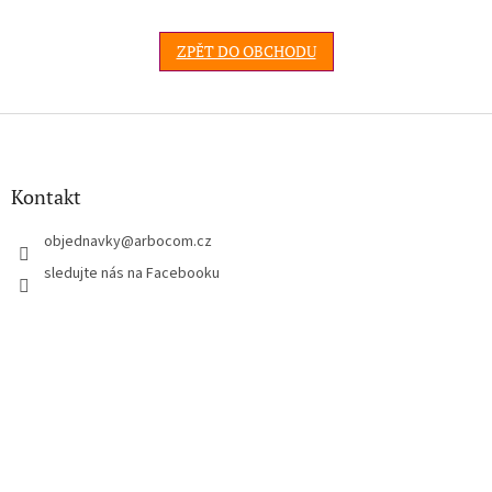
ZPĚT DO OBCHODU
Z
á
p
a
Kontakt
t
í
objednavky
@
arbocom.cz
sledujte nás na Facebooku