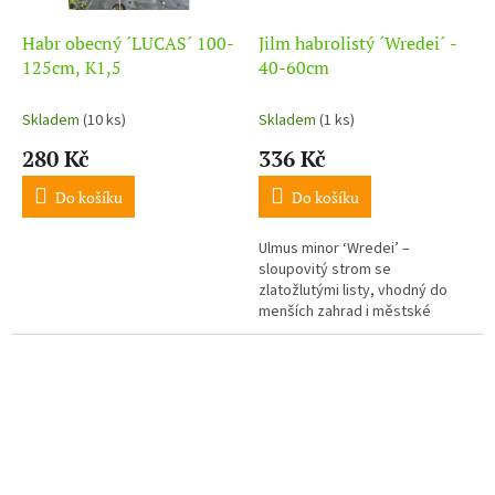
Habr obecný ´LUCAS´ 100-
Jilm habrolistý ´Wredei´ -
125cm, K1,5
40-60cm
Skladem
(10 ks)
Skladem
(1 ks)
280 Kč
336 Kč
Do košíku
Do košíku
Ulmus minor ‘Wredei’ –
sloupovitý strom se
zlatožlutými listy, vhodný do
menších zahrad i městské
zeleně, mrazuvzdorný._x000D_