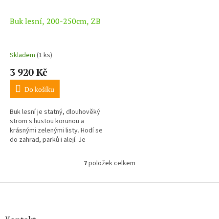
Buk lesní, 200-250cm, ZB
Skladem
(1 ks)
3 920 Kč
Do košíku
Buk lesní je statný, dlouhověký
strom s hustou korunou a
krásnými zelenými listy. Hodí se
do zahrad, parků i alejí. Je
nenáročný a plně mrazuvzdorný.
7
položek celkem
O
v
l
Z
á
á
d
p
a