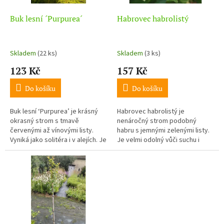
ů
o
d
Buk lesní ´Purpurea´
Habrovec habrolistý
u
k
t
Skladem
(22 ks)
Skladem
(3 ks)
ů
123 Kč
157 Kč
Do košíku
Do košíku
Buk lesní ‘Purpurea’ je krásný
Habrovec habrolistý je
okrasný strom s tmavě
nenáročný strom podobný
červenými až vínovými listy.
habru s jemnými zelenými listy.
Vyniká jako solitéra i v alejích. Je
Je velmi odolný vůči suchu i
nenáročný, dlouhověký a plně
mrazu a vhodný do zahrad i alejí.
mrazuvzdorný.