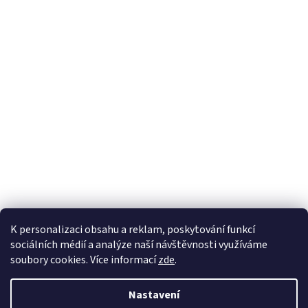
K personalizaci obsahu a reklam, poskytování funkcí
sociálních médií a analýze naší návštěvnosti využíváme
soubory cookies. Více informací
zde
.
Vytvořil Shoptet
Nastavení