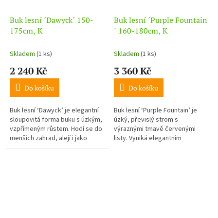
Buk lesní ´Dawyck´ 150-
Buk lesní ´Purple Fountain
175cm, K
´ 160-180cm, K
Skladem
(1 ks)
Skladem
(1 ks)
2 240 Kč
3 360 Kč
Do košíku
Do košíku
Buk lesní ‘Dawyck’ je elegantní
Buk lesní ‘Purple Fountain’ je
sloupovitá forma buku s úzkým,
úzký, převislý strom s
vzpřímeným růstem. Hodí se do
výraznými tmavě červenými
menších zahrad, alejí i jako
listy. Vyniká elegantním
solitéra. Je plně mrazuvzdorný
vzhledem a je ideální jako
a nenáročný na pěstování.
solitéra do menších zahrad. Je
plně...