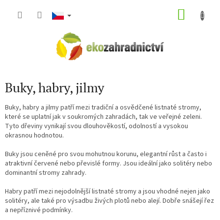
Přejít
NÁKU
na
obsah
KOŠÍK
Buky, habry, jilmy
Buky, habry a jilmy patří mezi tradiční a osvědčené listnaté stromy,
které se uplatní jak v soukromých zahradách, tak ve veřejné zeleni.
Tyto dřeviny vynikají svou dlouhověkostí, odolností a vysokou
okrasnou hodnotou.
Buky jsou ceněné pro svou mohutnou korunu, elegantní růst a často i
atraktivní červené nebo převislé formy. Jsou ideální jako solitéry nebo
dominantní stromy zahrady.
Habry patří mezi nejodolnější listnaté stromy a jsou vhodné nejen jako
solitéry, ale také pro výsadbu živých plotů nebo alejí. Dobře snášejí řez
a nepříznivé podmínky.