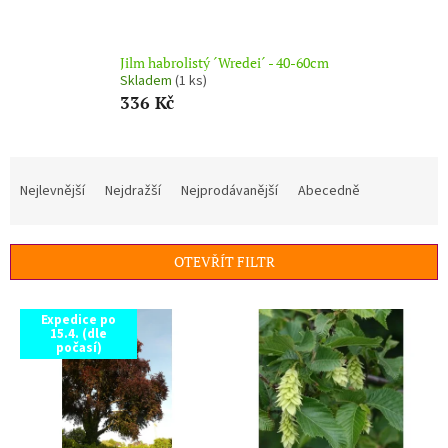
Jilm habrolistý ´Wredei´ - 40-60cm
Skladem
(1 ks)
336 Kč
Ř
a
Nejlevnější
Nejdražší
Nejprodávanější
Abecedně
z
e
n
OTEVŘÍT FILTR
í
p
V
r
Expedice po
ý
15.4. (dle
o
p
počasí)
d
i
u
s
k
p
t
r