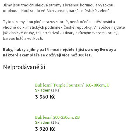
Jilmy jsou tradiční alejové stromy s krásnou korunou a vysokou
odolností. Hodí se do větších zahrad, parků i městské zeleně.
Tyto stromy jsou plně mrazuvzdorné, nenáročné na pěstování a
vhodné do klimatických podmínek České republiky. V nabídce najdete
jak klasické druhy, tak atraktivní kultivary s různým tvarem koruny,
barvou listů a velikostí.
Buky, habry a jilmy patří mezi nejdéle žijící stromy Evropy a
některé exempláře se dožívají více než 300 let.
Nejprodávanější
Buk lesní ´Purple Fountain´ 160-180cm, K
Skladem
(1 ks)
3 360 Kč
Buk lesní, 200-250cm, ZB
Skladem
(1 ks)
3 920 Kč