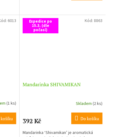
Kód:
6013
Kód:
8863
Expedice po
15.3. (dle
počasí)
Mandarinka SHIVAMIKAN
dem
(1 ks)
Skladem
(2 ks)
 košíku
Do košíku
392 Kč
Mandarinka ‘Shivamikan’ je aromatická