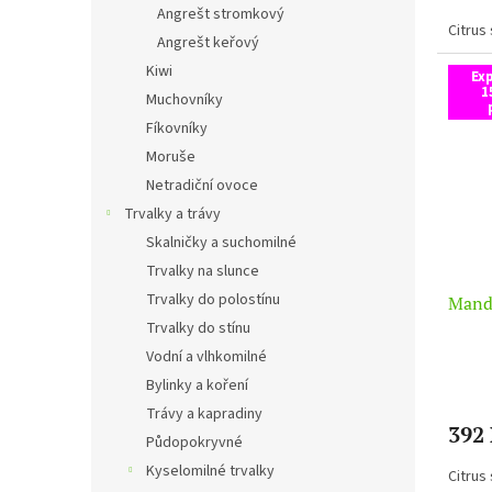
Angrešt stromkový
Citrus
Angrešt keřový
Kiwi
Ex
1
Muchovníky
Fíkovníky
Moruše
Netradiční ovoce
Trvalky a trávy
Skalničky a suchomilné
Trvalky na slunce
Trvalky do polostínu
Mand
Trvalky do stínu
Vodní a vlhkomilné
Bylinky a koření
Trávy a kapradiny
392
Půdopokryvné
Kyselomilné trvalky
Citrus