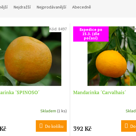
nější
Nejdražší
Nejprodávanější
Abecedně
Kód:
8497
Expedice po
15.3. (dle
počasí)
arinka ´SPINOSO´
Mandarinka ´Carvalhais´
Skladem
(1 ks)
Skla
Do košíku
Do
 Kč
392 Kč