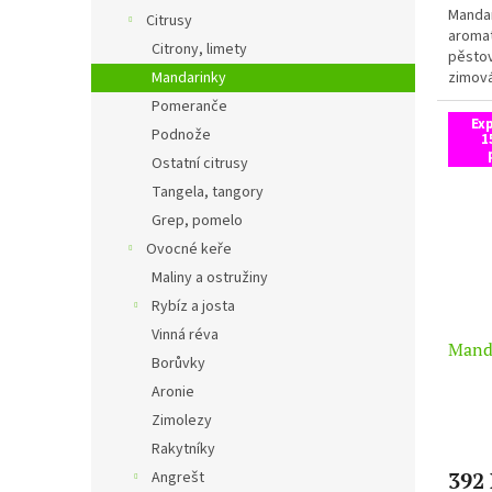
Mandar
Citrusy
aromat
Citrony, limety
pěstov
Mandarinky
zimová
Pomeranče
Ex
Podnože
1
Ostatní citrusy
Tangela, tangory
Grep, pomelo
Ovocné keře
Maliny a ostružiny
Rybíz a josta
Vinná réva
Mand
Borůvky
Aronie
Zimolezy
Rakytníky
392
Angrešt