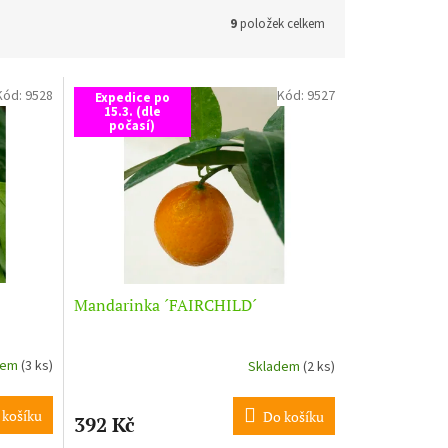
9
položek celkem
Kód:
9528
Kód:
9527
Expedice po
15.3. (dle
počasí)
Mandarinka ´FAIRCHILD´
dem
(3 ks)
Skladem
(2 ks)
 košíku
Do košíku
392 Kč