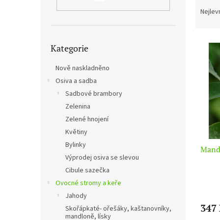
n
a
Nejlev
e
z
l
e
Přeskočit
V
n
Kategorie
kategorie
ý
í
p
p
Nově naskladněno
i
r
Osiva a sadba
s
o
Sadbové brambory
p
d
r
u
Zelenina
o
k
Zelené hnojení
d
t
Květiny
u
ů
Bylinky
Mand
k
Výprodej osiva se slevou
t
Cibule sazečka
ů
Ovocné stromy a keře
Jahody
347
Skořápkaté- ořešáky, kaštanovníky,
mandloně, lísky