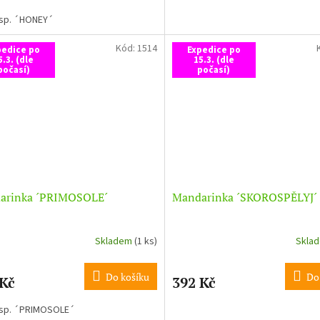
 sp. ´HONEY´
Kód:
1514
pedice po
Expedice po
5.3. (dle
15.3. (dle
počasí)
počasí)
arinka ´PRIMOSOLE´
Mandarinka ´SKOROSPĚLYJ´
Skladem
(1 ks)
Skla
Do košíku
Do
 Kč
392 Kč
 sp. ´PRIMOSOLE´