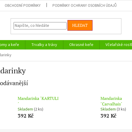
OBCHODNÍ PODMÍNKY
PODMÍNKY OCHRANY OSOBNÍCH ÚDAJŮ
HLEDAT
omy a keře
Trvalky a trávy
Okrasné keře
Včelařské rostl
arinky
darinky
odávanější
Mandarinka ´KARTULI
Mandarinka
´
´Carvalhais´
Skladem
(2 ks)
Skladem
(3 ks)
392 Kč
392 Kč