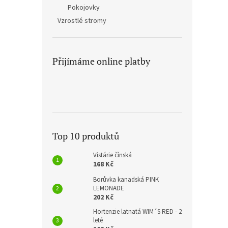
Pokojovky
Vzrostlé stromy
Přijímáme online platby
Top 10 produktů
Vistárie čínská
168 Kč
Borůvka kanadská PINK
LEMONADE
202 Kč
Hortenzie latnatá WIM´S RED - 2
leté