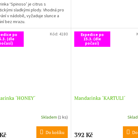
inka ‘Spinoso’ je citrus s
ickými sladkými plody. Vhodná pro
ání v nádobě, vyžaduje slunce a
ní bez mrazu.
Kód:
4180
pedice po
Expedice po
5.3. (dle
15.3. (dle
počasí)
počasí)
arinka ´HONEY´
Mandarinka ´KARTULI´
Skladem
(1 ks)
Skla
Do košíku
Do
 Kč
392 Kč