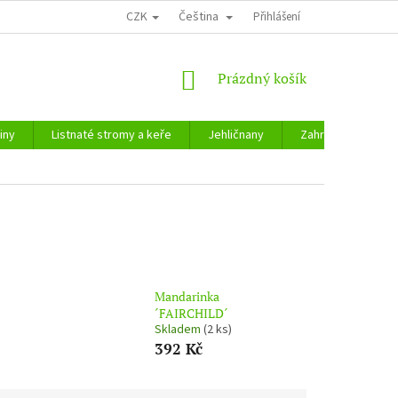
CZK
Čeština
Přihlášení
NÁKUPNÍ
Prázdný košík
KOŠÍK
iny
Listnaté stromy a keře
Jehličnany
Zahradnické potře
Mandarinka
´FAIRCHILD´
Skladem
(2 ks)
392 Kč