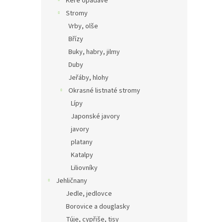
Keře opadavé
Stromy
Vrby, olše
Břízy
Buky, habry, jilmy
Duby
Jeřáby, hlohy
Okrasné listnaté stromy
Lípy
Japonské javory
javory
platany
Katalpy
Liliovníky
Jehličnany
Jedle, jedlovce
Borovice a douglasky
Túje, cypřiše, tisy