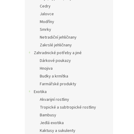
Cedry
Jalovce
Modříny
Smrky
Netradiční jehličnany
Zakrslé jehličnany
Zahradnické potřeby a jiné
Dárkové poukazy
Hnojiva
Budky a krmítka
Farmářské produkty
Exotika
Akvarijní rostliny
Tropické a subtropické rostliny
Bambusy
Jedlá exotika
Kaktusy a sukulenty