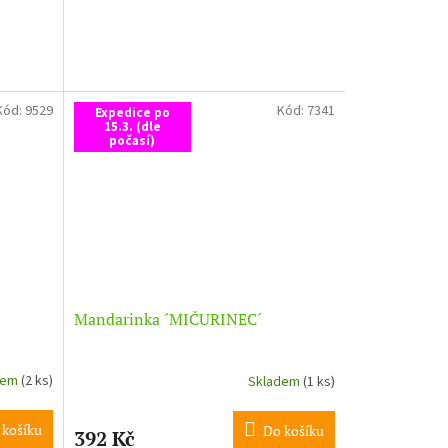
Kód:
9529
Kód:
7341
Expedice po
15.3. (dle
počasí)
Mandarinka ´MIČURINEC´
dem
(2 ks)
Skladem
(1 ks)
 košíku
Do košíku
392 Kč