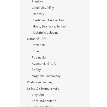
Pivoňky
Cibuloviny/hlízy
Denivky
Exotické cibule a hlízy
Hosty (bohyšky, funkie)
Ostatní cibuloviny
Okrasné keře
Hortenzie
Růže
Popínavky
Kyselomilné keře
Šeříky
Magnolie (šácholany)
Včelařské rostliny
Listnaté stromy a keře
Živý plot
Keře stálezelené