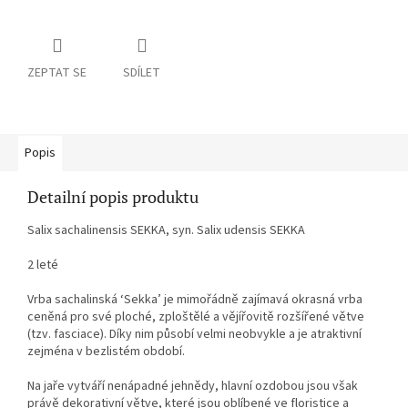
ZEPTAT SE
SDÍLET
Popis
Detailní popis produktu
Salix sachalinensis SEKKA, syn. Salix udensis SEKKA
2 leté
Vrba sachalinská ‘Sekka’ je mimořádně zajímavá okrasná vrba
ceněná pro své ploché, zploštělé a vějířovitě rozšířené větve
(tzv. fasciace). Díky nim působí velmi neobvykle a je atraktivní
zejména v bezlistém období.
Na jaře vytváří nenápadné jehnědy, hlavní ozdobou jsou však
právě dekorativní větve, které jsou oblíbené ve floristice a