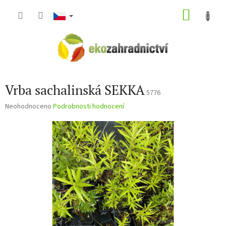
Přejít
NÁKU
na
obsah
KOŠÍK
Vrba sachalinská SEKKA
5776
Průměrné
Neohodnoceno
Podrobnosti hodnocení
hodnocení
produktu
je
0,0
z
5
hvězdiček.