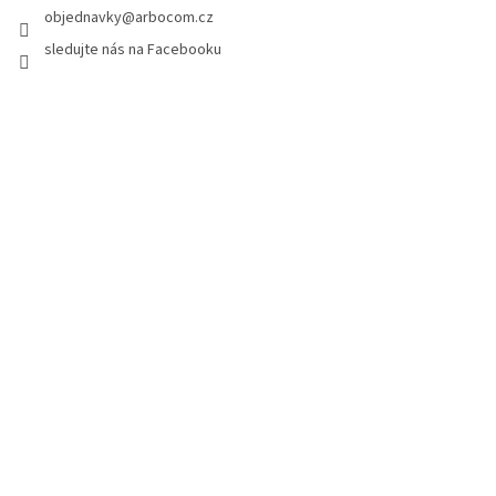
í
objednavky
@
arbocom.cz
sledujte nás na Facebooku