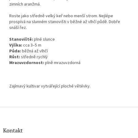
zimních aranžmá.
Roste jako středně velký keř nebo menší strom. Nejlépe
prospívá na slunném stanovišti v běžné až vlhčí půdě. Dobře
snáší řez.
Stanoviště:
plné slunce
Výška:
cca 3–5 m
Půda:
běžná až vlhčí
Růst:
středně rychlý
Mrazuvzdornost:
plně mrazuvzdorná
Zajímavý kultivar vytvářející ploché větévky.
Z
á
p
a
Kontakt
t