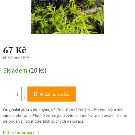
67 Kč
60 Kč bez DPH
Měrná
Skladem
(20 ks)
cena:
Přidat do košíku
Originální vrba s plochými, vějířovitě rozšířenými větvemi. Výrazná
zimní dekorace. Ploché větve jsou velmi ceněné v aranžování – často
se používají do moderních suchých dekorací.
Detailní informace