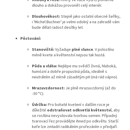
dlouho a dokážou provonět celý interiér.
Dlouhověkost:
Stejně jako ostatní obecné šeříky,
i 'Michel Buchner' je velmi odolný a na zahradě vám
bude dělat radost desítky let.
Pěstování:
Stanoviště:
Vyžaduje
plné slunce
. V polostínu
méně kvete a květenství nejsou tak hustá.
Půda a vláha:
Nejlépe mu svědčí živná, hluboká,
humózní a dobře propustná půda, ideálně s
neutrálním až mírně zásaditým pH (má rád vápno).
Mrazuvzdornost:
Je plně mrazuvzdorný (až do
-30 °C).
Údržba:
Pro bohaté kvetení v dalším roce je
důležité
odstraňovat odkvetlá květenství
, aby
se rostlina nevysilovala tvorbou semen. Případný
tvarovací řez provádějte ihned po odkvětu. Starší
keře lze zmladit radikálním prořezáním v předjaří.