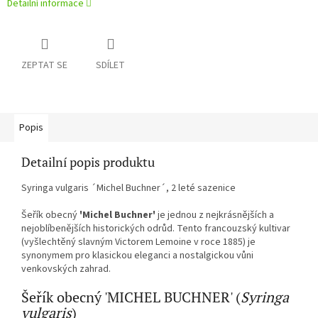
Detailní informace
ZEPTAT SE
SDÍLET
Popis
Detailní popis produktu
Syringa vulgaris ´Michel Buchner´, 2 leté sazenice
Šeřík obecný
'Michel Buchner'
je jednou z nejkrásnějších a
nejoblíbenějších historických odrůd. Tento francouzský kultivar
(vyšlechtěný slavným Victorem Lemoine v roce 1885) je
synonymem pro klasickou eleganci a nostalgickou vůni
venkovských zahrad.
Šeřík obecný 'MICHEL BUCHNER' (
Syringa
vulgaris
)