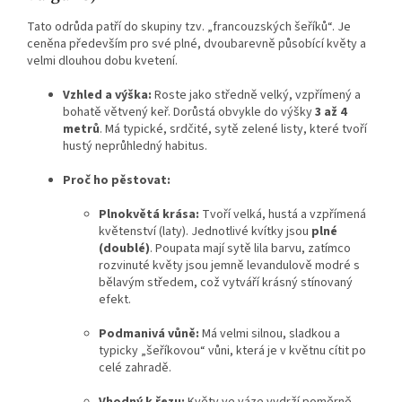
Tato odrůda patří do skupiny tzv. „francouzských šeříků“. Je
ceněna především pro své plné, dvoubarevně působící květy a
velmi dlouhou dobu kvetení.
Vzhled a výška:
Roste jako středně velký, vzpřímený a
bohatě větvený keř. Dorůstá obvykle do výšky
3 až 4
metrů
. Má typické, srdčité, sytě zelené listy, které tvoří
hustý neprůhledný habitus.
Proč ho pěstovat:
Plnokvětá krása:
Tvoří velká, hustá a vzpřímená
květenství (laty). Jednotlivé kvítky jsou
plné
(doublé)
. Poupata mají sytě lila barvu, zatímco
rozvinuté květy jsou jemně levandulově modré s
bělavým středem, což vytváří krásný stínovaný
efekt.
Podmanivá vůně:
Má velmi silnou, sladkou a
typicky „šeříkovou“ vůni, která je v květnu cítit po
celé zahradě.
Vhodný k řezu:
Květy ve váze vydrží poměrně