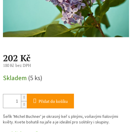
202 Kč
180 Kč bez DPH
Měrná
Skladem
(5 ks)
cena:
Přidat do košíku
Šeřík 'Michel Buchner' je okrasný keř s plnými, voňavými fialovými
květy. Kvete bohatě na jaře a je ideální pro solitéry i skupiny.