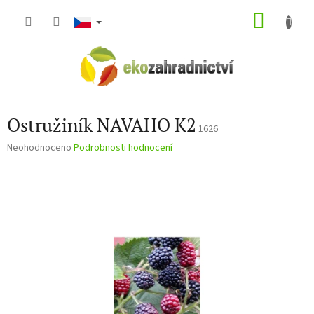
Přejít
NÁKU
na
obsah
KOŠÍK
Ostružiník NAVAHO K2
1626
Průměrné
Neohodnoceno
Podrobnosti hodnocení
hodnocení
produktu
je
0,0
z
5
hvězdiček.