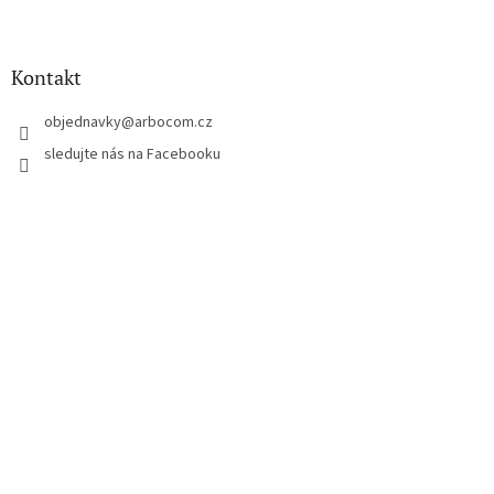
Z
á
p
a
Kontakt
t
í
objednavky
@
arbocom.cz
sledujte nás na Facebooku