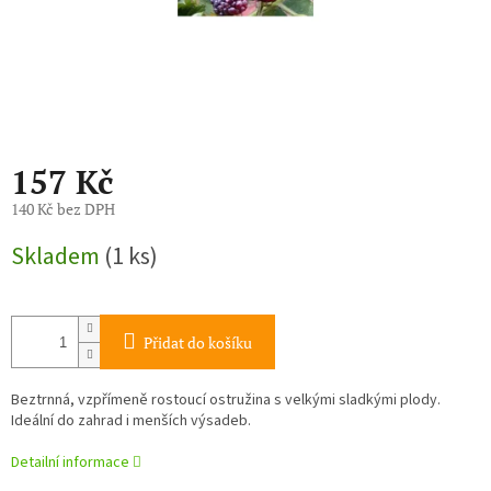
157 Kč
140 Kč bez DPH
Měrná
Skladem
(1 ks)
cena:
Přidat do košíku
Beztrnná, vzpřímeně rostoucí ostružina s velkými sladkými plody.
Ideální do zahrad i menších výsadeb.
Detailní informace