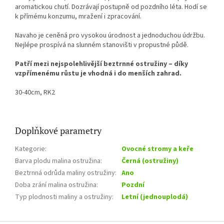
aromatickou chutí. Dozrávají postupně od pozdního léta. Hodí se
k přímému konzumu, mražení i zpracování.
Navaho je ceněná pro vysokou úrodnost a jednoduchou údržbu.
Nejlépe prospívá na slunném stanovišti v propustné půdě.
Patří mezi nejspolehlivější beztrnné ostružiny – díky
vzpřímenému růstu je vhodná i do menších zahrad.
30-40cm, RK2
Doplňkové parametry
Kategorie
:
Ovocné stromy a keře
Barva plodu malina ostružina
:
Černá (ostružiny)
Beztrnná odrůda maliny ostružiny
:
Ano
Doba zrání malina ostružina
:
Pozdní
Typ plodnosti maliny a ostružiny
:
Letní (jednouplodá)