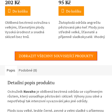
202 Kč
95 Kč
Do košíku
Do košíku
Oblíbená beztrnná ostružina s
Žlutoplodá odrůda angreštu
velkými, šťavnatými plody.
pěstovaná jako keř. Plody jsou
Vysoká úrodnost a snadná
středně velké, šťavnaté a
sklizeň bez trnů.
příjemně sladkokyselé. Vhodný
pro přímý konzum i zpracování.
ZOBRAZIT VŠECHNY SOUVISEJÍCÍ PRODUKTY
Popis
Podobné (8)
Detailní popis produktu
Ostružiník
Navaho
je oblíbená beztrnná odrůda se vzpřímeným
růstem, který usnadňuje pěstování i sklizeň. Výhony jsou silné a
nepotřebují tak intenzivní vyvazování jako jiné odrůdy.
Plody jsou velké, leskle černé, pevné a velmi sladké s příjemnou