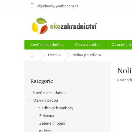
Přejít
objednavky@arbocom.cz
na
obsah
Nově naskladněno
Osiva a sadba
Ovocné str
Domů
Exotika
Nolina parviflora
P
Noli
o
Přeskočit
s
Průměr
Kategorie
Neohod
kategorie
t
hodnoce
r
produkt
Nově naskladněno
a
je
Osiva a sadba
n
0,0
z
Sadbové brambory
n
5
í
Zelenina
hvězdič
p
Zelené hnojení
a
Květiny