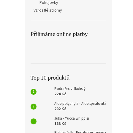
Pokojovky
Vzrostlé stromy
Přijímáme online platby
Top 10 produktů
Podražec velkolistý
224 Kč
Aloe polyphyla - Aloe spirálovitá
202 Kč
Juka - Yucca whipplei
168 Kč
Blahovičník - Eucalyptus cinerea