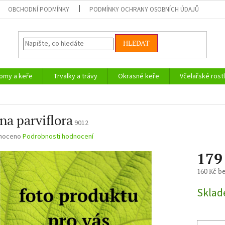
OBCHODNÍ PODMÍNKY
PODMÍNKY OCHRANY OSOBNÍCH ÚDAJŮ
HLEDAT
omy a keře
Trvalky a trávy
Okrasné keře
Včelařské rostl
na parviflora
9012
né
noceno
Podrobnosti hodnocení
ní
179
u
160 Kč b
Měrná
Skla
cena:
ek.