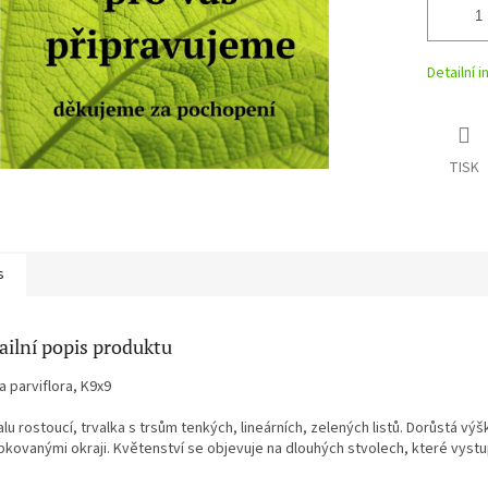
Detailní 
TISK
s
ailní popis produktu
a parviflora, K9x9
u rostoucí, trvalka s trsům tenkých, lineárních, zelených listů. Dorůstá výšk
bkovanými okraji. Květenství se objevuje na dlouhých stvolech, které vystu