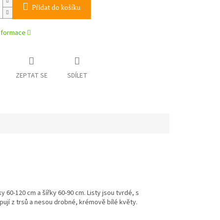
Přidat do košíku
informace
ZEPTAT SE
SDÍLET
y 60-120 cm a šířky 60-90 cm. Listy jsou tvrdé, s
pují z trsů a nesou drobné, krémově bílé květy.