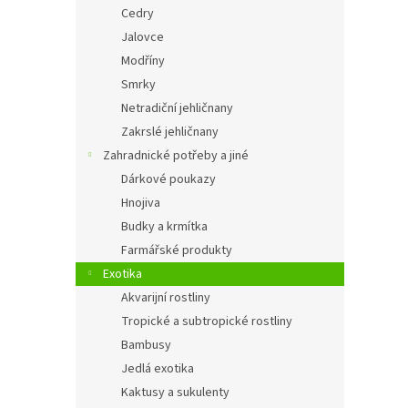
Cedry
Jalovce
Modříny
Smrky
Netradiční jehličnany
Zakrslé jehličnany
Zahradnické potřeby a jiné
Dárkové poukazy
Hnojiva
Budky a krmítka
Farmářské produkty
Exotika
Akvarijní rostliny
Tropické a subtropické rostliny
Bambusy
Jedlá exotika
Kaktusy a sukulenty