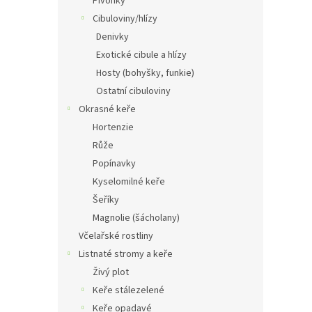
Pivoňky
Cibuloviny/hlízy
Denivky
Exotické cibule a hlízy
Hosty (bohyšky, funkie)
Ostatní cibuloviny
Okrasné keře
Hortenzie
Růže
Popínavky
Kyselomilné keře
Šeříky
Magnolie (šácholany)
Včelařské rostliny
Listnaté stromy a keře
Živý plot
Keře stálezelené
Keře opadavé