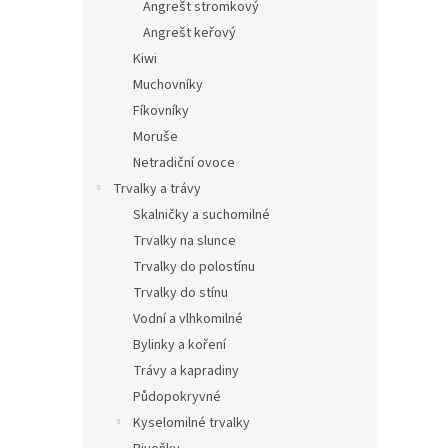
Angrešt stromkový
Angrešt keřový
Kiwi
Muchovníky
Fíkovníky
Moruše
Netradiční ovoce
Trvalky a trávy
Skalničky a suchomilné
Trvalky na slunce
Trvalky do polostínu
Trvalky do stínu
Vodní a vlhkomilné
Bylinky a koření
Trávy a kapradiny
Půdopokryvné
Kyselomilné trvalky