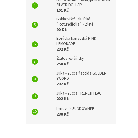
SILVER DOLLAR
101 Kč
Bobkovišeň lékařská
´Rotundifolia´ - 2 leté
90 Kč
Borůvka kanadská PINK
LEMONADE
202 Kč
Žlutodřev čínský
258 Kč
Juka - Yucca flaccida GOLDEN
SWORD
202 Kč
Juka - Yucca FRENCH FLAG
202 Kč
Lenovník SUNDOWNER
280 Kč
Z
á