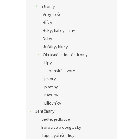
Stromy
Vrby, olše
Břízy
Buky, habry, jilmy
Duby
Jeřáby, hlohy
Okrasné listnaté stromy
Lípy
Japonské javory
javory
platany
Katalpy
Liliovníky
Jehličnany
Jedle, jedlovce
Borovice a douglasky
Túje, cypřiše, tisy