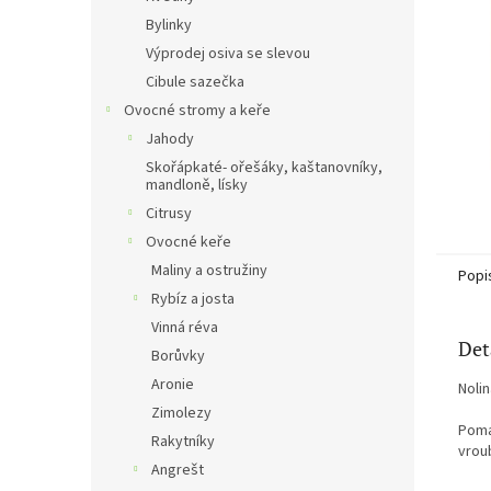
n
Bylinky
e
Výprodej osiva se slevou
l
Cibule sazečka
Ovocné stromy a keře
Jahody
Skořápkaté- ořešáky, kaštanovníky,
mandloně, lísky
Citrusy
Ovocné keře
Maliny a ostružiny
Popi
Rybíz a josta
Vinná réva
Det
Borůvky
Aronie
Nolin
Zimolezy
Pomal
Rakytníky
vrou
Angrešt