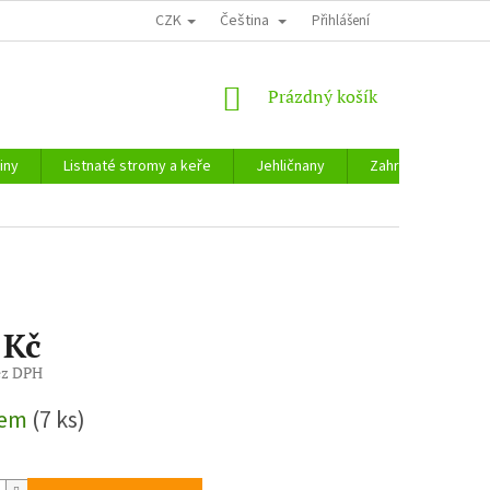
CZK
Čeština
Přihlášení
NÁKUPNÍ
Prázdný košík
KOŠÍK
iny
Listnaté stromy a keře
Jehličnany
Zahradnické potře
 Kč
ez DPH
dem
(7 ks)