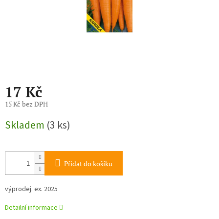
17 Kč
15 Kč bez DPH
Měrná
Skladem
(3 ks)
cena:
Přidat do košíku
výprodej. ex. 2025
Detailní informace