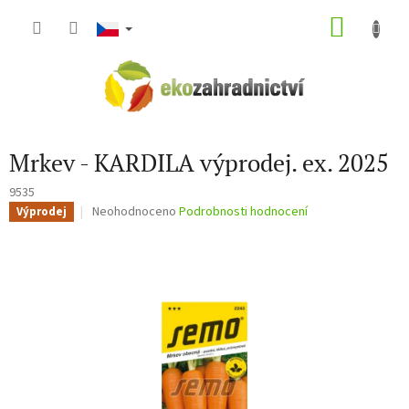
Přejít
NÁKU
na
obsah
KOŠÍK
Mrkev - KARDILA výprodej. ex. 2025
9535
Průměrné
Neohodnoceno
Podrobnosti hodnocení
Výprodej
hodnocení
produktu
je
0,0
z
5
hvězdiček.