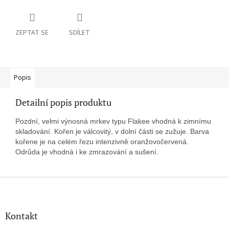
ZEPTAT SE
SDÍLET
Popis
Detailní popis produktu
Pozdní, velmi výnosná mrkev typu Flakee vhodná k zimnímu
skladování. Kořen je válcovitý, v dolní části se zužuje. Barva
kořene je na celém řezu intenzivně oranžovočervená.
Odrůda je vhodná i ke zmrazování a sušení.
Z
á
p
a
Kontakt
t