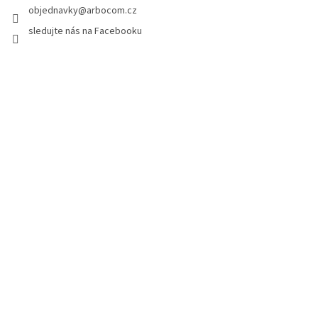
í
objednavky
@
arbocom.cz
sledujte nás na Facebooku