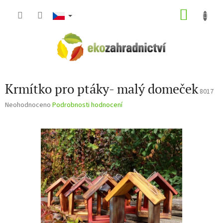
Přejít
NÁKU
na
obsah
KOŠÍK
Krmítko pro ptáky- malý domeček
8017
Průměrné
Neohodnoceno
Podrobnosti hodnocení
hodnocení
produktu
je
0,0
z
5
hvězdiček.