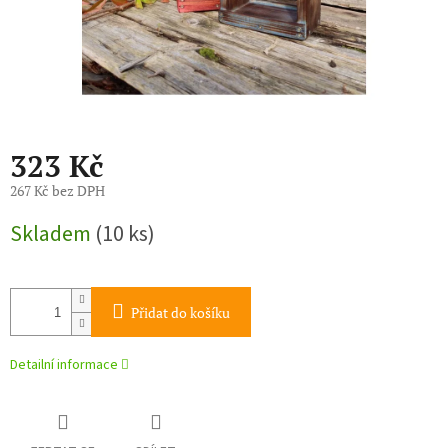
323 Kč
267 Kč bez DPH
Měrná
Skladem
(10 ks)
cena:
Přidat do košíku
Detailní informace