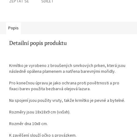
ZEPTAT SE
SDÍLET
Popis
Detailní popis produktu
Krmítko je vyrobeno z broušených smrkových prken, která jsou
následně opálena plamenem a natřena barevnými mořidly.
Pro konečnou úpravu je jako ochrana proti povětrnosti a pro
fixaci barev použita bezbarvá olejová lazura.
Na spojení jsou použity vruty, takže krmítko je pevné a bytelné.
Rozměry jsou 18x18x9 cm (vxšxh).
Rozměr dna 10x8 cm.
K zavěšení slouží očko s provázkem.