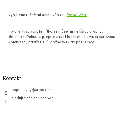
Vyrobeno ručně místním tvůrcem
"Ve větvích"
.
Foto je ilustrační, krmítko se může mírně lišit v drobných
detailech. Pokud si přejete zaslat konkrétní barvu či barevnou
kombinaci, připište svůj požadavek do poznámky.
Z
á
p
a
Kontakt
t
í
objednavky
@
arbocom.cz
sledujte nás na Facebooku