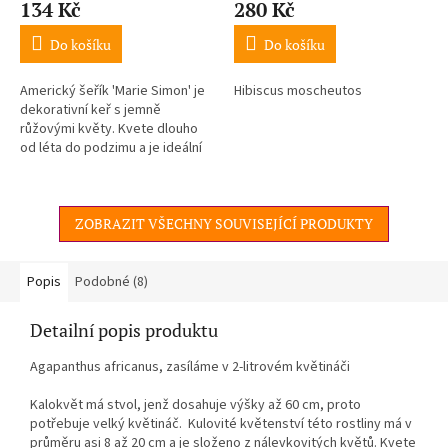
134 Kč
280 Kč
Do košíku
Do košíku
Americký šeřík 'Marie Simon' je
Hibiscus moscheutos
dekorativní keř s jemně
růžovými květy. Kvete dlouho
od léta do podzimu a je ideální
jako solitér.
ZOBRAZIT VŠECHNY SOUVISEJÍCÍ PRODUKTY
Popis
Podobné (8)
Detailní popis produktu
Agapanthus africanus, zasíláme v 2-litrovém květináči
Kalokvět má stvol, jenž dosahuje výšky až 60 cm, proto
potřebuje velký květináč. Kulovité květenství této rostliny má v
průměru asi 8 až 20 cm a je složeno z nálevkovitých květů. Kvete