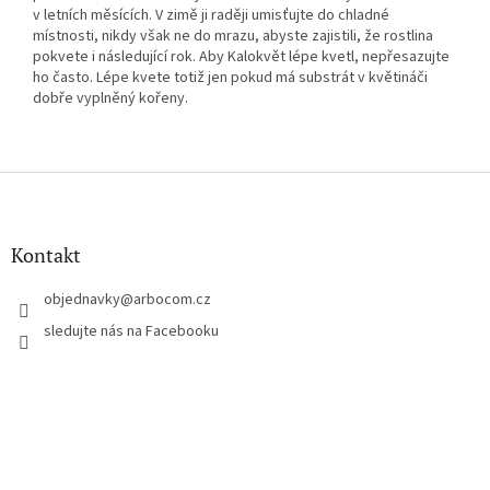
v letních měsících. V zimě ji raději umisťujte do chladné
místnosti, nikdy však ne do mrazu, abyste zajistili, že rostlina
pokvete i následující rok. Aby Kalokvět lépe kvetl, nepřesazujte
ho často. Lépe kvete totiž jen pokud má substrát v květináči
dobře vyplněný kořeny.
Z
á
p
a
Kontakt
t
í
objednavky
@
arbocom.cz
sledujte nás na Facebooku