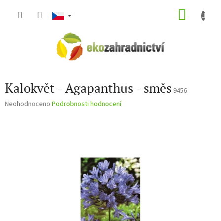
Přejít
NÁKU
na
obsah
KOŠÍK
Kalokvět - Agapanthus - směs
9456
Průměrné
Neohodnoceno
Podrobnosti hodnocení
hodnocení
produktu
je
0,0
z
5
hvězdiček.