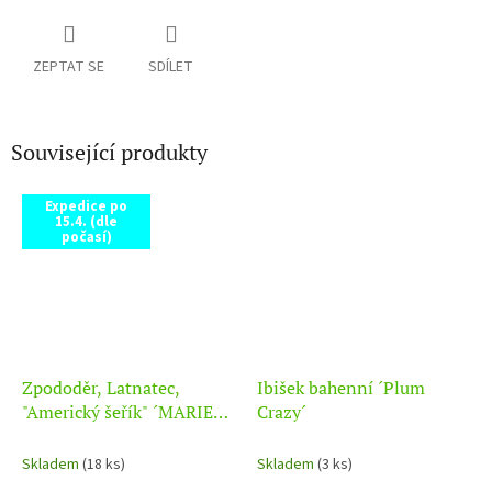
ZEPTAT SE
SDÍLET
Související produkty
Expedice po
15.4. (dle
počasí)
Zpododěr, Latnatec,
Ibišek bahenní ´Plum
"Americký šeřík" ´MARIE
Crazy´
SIMON´
Skladem
(18 ks)
Skladem
(3 ks)