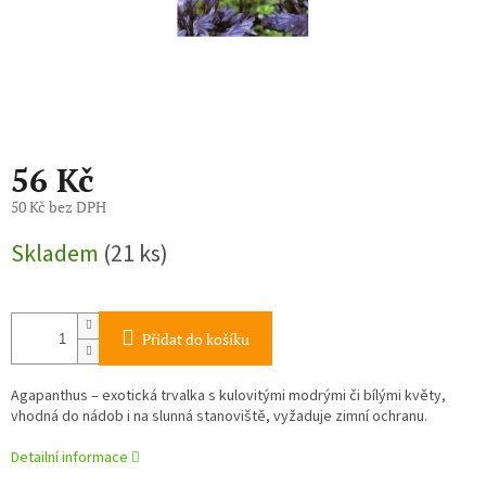
56 Kč
50 Kč bez DPH
Měrná
Skladem
(21 ks)
cena:
Přidat do košíku
Agapanthus – exotická trvalka s kulovitými modrými či bílými květy,
vhodná do nádob i na slunná stanoviště, vyžaduje zimní ochranu.
Detailní informace