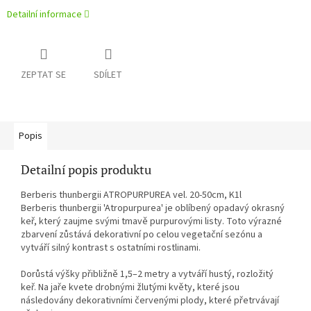
Detailní informace
ZEPTAT SE
SDÍLET
Popis
Detailní popis produktu
Berberis thunbergii ATROPURPUREA vel. 20-50cm, K1l
Berberis thunbergii 'Atropurpurea' je oblíbený opadavý okrasný
keř, který zaujme svými tmavě purpurovými listy. Toto výrazné
zbarvení zůstává dekorativní po celou vegetační sezónu a
vytváří silný kontrast s ostatními rostlinami.
Dorůstá výšky přibližně 1,5–2 metry a vytváří hustý, rozložitý
keř. Na jaře kvete drobnými žlutými květy, které jsou
následovány dekorativními červenými plody, které přetrvávají