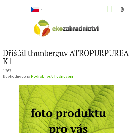
Přejít
NÁKU
na
obsah
KOŠÍK
Dřišťál thunbergův ATROPURPUREA
K1
1263
Průměrné
Neohodnoceno
Podrobnosti hodnocení
hodnocení
produktu
je
0,0
z
5
hvězdiček.