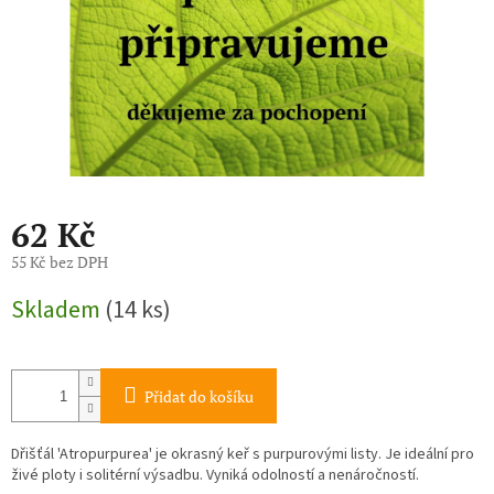
62 Kč
55 Kč bez DPH
Měrná
Skladem
(14 ks)
cena:
Přidat do košíku
Dřišťál 'Atropurpurea' je okrasný keř s purpurovými listy. Je ideální pro
živé ploty i solitérní výsadbu. Vyniká odolností a nenáročností.