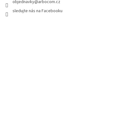
í
objednavky
@
arbocom.cz
sledujte nás na Facebooku