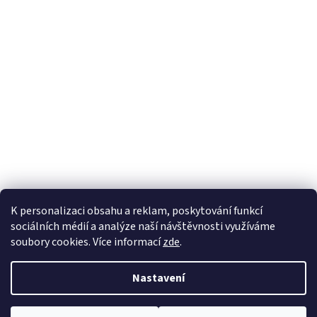
K personalizaci obsahu a reklam, poskytování funkcí
sociálních médií a analýze naší návštěvnosti využíváme
soubory cookies. Více informací
zde
.
Vytvořil Shoptet
Nastavení
Copyright 2026
EKOZAHRADNICTVÍ
. Všechna práva vyhrazena.