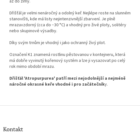
až do zimy.
Dřišťál je velmi nenáročný a odolný keř. Nejlépe roste na slunném
stanovišti, kde má listy nejintenzivnější zbarvení. Je plně
mrazuvzdorný (cca do −30 °C) a vhodný pro živé ploty, solitéry
nebo skupinové výsadby.
Díky svým trnům je vhodný i jako ochranný živý plot.
Označení K1 znamená rostlinu pěstovanou v kontejneru, která
má dobře vyvinutý kořenový systém a lze ji vysazovat po celý
rok mimo období mrazu.
Dřišťál 'Atropurpurea' patří mezi nejodolnější a nejméně
náročné okrasné keře vhodné i pro začátečník
y.
Z
á
p
a
Kontakt
t