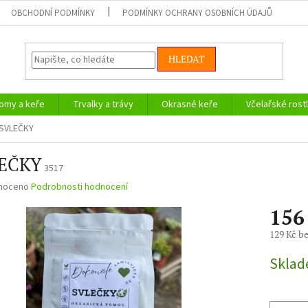
OBCHODNÍ PODMÍNKY
PODMÍNKY OCHRANY OSOBNÍCH ÚDAJŮ
HLEDAT
omy a keře
Trvalky a trávy
Okrasné keře
Včelařské rostl
SVLEČKY
EČKY
3517
né
noceno
Podrobnosti hodnocení
ní
156
u
129 Kč b
Měrná
Skla
cena:
ek.