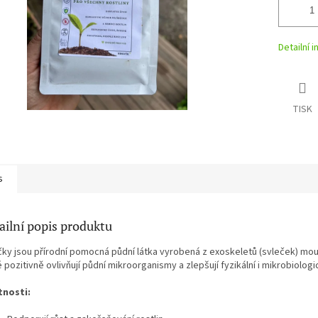
Detailní 
TISK
s
ailní popis produktu
čky jsou přírodní pomocná půdní látka vyrobená z exoskeletů (svleček) moučn
 pozitivně ovlivňují půdní mikroorganismy a zlepšují fyzikální i mikrobiolog
tnosti: