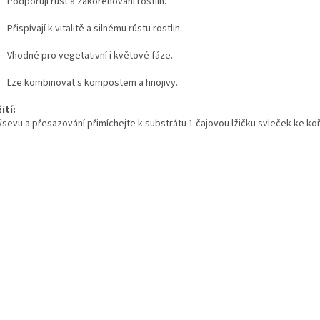
Podporují růst a zakořeňování rostlin.
Přispívají k vitalitě a silnému růstu rostlin.
Vhodné pro vegetativní i květové fáze.
Lze kombinovat s kompostem a hnojivy.
ití:
ýsevu a přesazování přimíchejte k substrátu 1 čajovou lžičku svleček ke ko