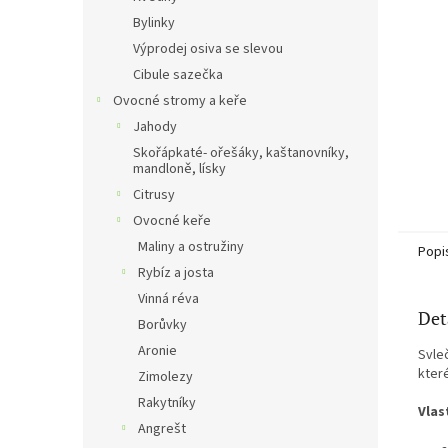
n
Bylinky
e
Výprodej osiva se slevou
l
Cibule sazečka
Ovocné stromy a keře
Jahody
Skořápkaté- ořešáky, kaštanovníky,
mandloně, lísky
Citrusy
Ovocné keře
Maliny a ostružiny
Popi
Rybíz a josta
Vinná réva
Det
Borůvky
Aronie
Svle
které
Zimolezy
Rakytníky
Vlas
Angrešt