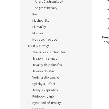
Angrešt stromkový
Angrešt keřový
Kiwi
Muchovníky
Fíkovníky
Moruše
Použ
Netradiční ovoce
Při v
Trvalky a trávy
Skalničky a suchomilné
Trvalky na slunce
Trvalky do polostínu
Trvalky do stínu
Vodní a vlhkomilné
Bylinky a koření
Trávy a kapradiny
Půdopokryvné
Kyselomilné trvalky