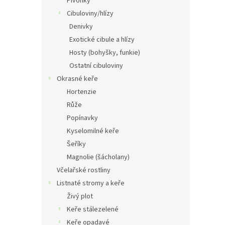
Pivoňky
Cibuloviny/hlízy
Denivky
Exotické cibule a hlízy
Hosty (bohyšky, funkie)
Ostatní cibuloviny
Okrasné keře
Hortenzie
Růže
Popínavky
Kyselomilné keře
Šeříky
Magnolie (šácholany)
Včelařské rostliny
Listnaté stromy a keře
Živý plot
Keře stálezelené
Keře opadavé