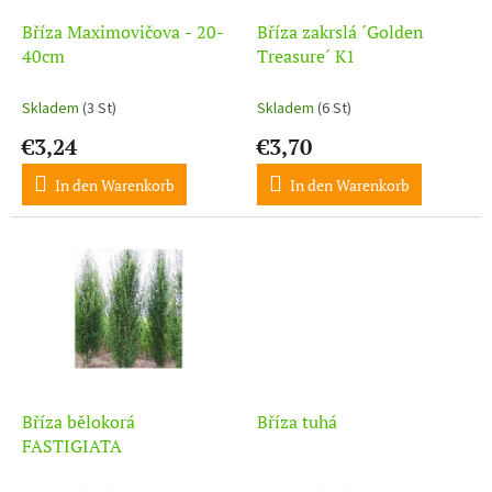
r
u
P
Bříza Maximovičova - 20-
Bříza zakrslá ´Golden
n
r
40cm
Treasure´ K1
g
o
d
Skladem
(3 St)
Skladem
(6 St)
u
€3,24
€3,70
k
t
In den Warenkorb
In den Warenkorb
e
Bříza bělokorá
Bříza tuhá
FASTIGIATA