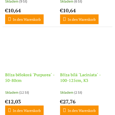
Skladem
(9 St)
Skladem
(6 St)
€10,64
€10,64
In den Warenkorb
In den Warenkorb
Bříza bělokorá ´Purpurea´ -
Bříza bílá ´Laciniata´ -
50-80cm
100-125cm, K3
Skladem
(12 St)
Skladem
(2 St)
€12,03
€27,76
In den Warenkorb
In den Warenkorb