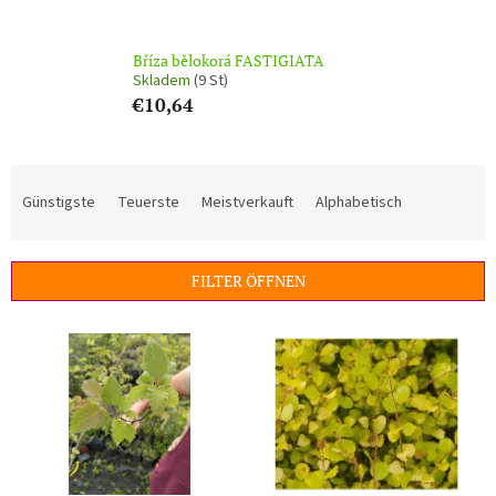
Bříza bělokorá FASTIGIATA
Skladem
(9 St)
€10,64
P
r
Günstigste
Teuerste
Meistverkauft
Alphabetisch
o
d
u
FILTER ÖFFNEN
k
t
L
s
i
o
s
r
t
t
e
i
d
e
e
r