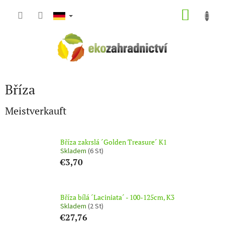
Zum
WARE
Inhalt
springen
Bříza
Meistverkauft
Bříza zakrslá ´Golden Treasure´ K1
Skladem
(6 St)
€3,70
Bříza bílá ´Laciniata´ - 100-125cm, K3
Skladem
(2 St)
€27,76