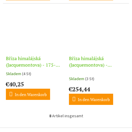
Bříza himalájská
Bříza himalájská
(Jacquemontova) - 175-
(Jacquemontova) -
200cm
vícekmen - 250-300cm,
Skladem
(4 St)
Die
bal
Skladem
(3 St)
durchschnittliche
€40,25
Produktbewertung
€254,44
ist
In den Warenkorb
5,0
In den Warenkorb
von
5
Sternen.
8
Artikel insgesamt
S
t
e
F