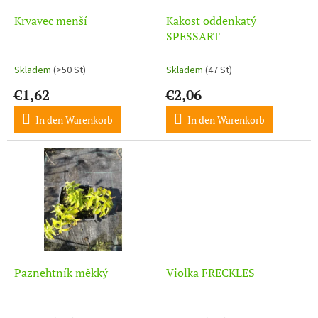
r
u
P
Krvavec menší
Kakost oddenkatý
n
r
SPESSART
g
o
d
Skladem
(>50 St)
Skladem
(47 St)
u
€1,62
€2,06
k
t
In den Warenkorb
In den Warenkorb
e
Paznehtník měkký
Violka FRECKLES