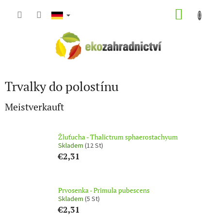
Zum
WARE
Inhalt
springen
Trvalky do polostínu
Meistverkauft
Žluťucha - Thalictrum sphaerostachyum
Skladem
(12 St)
€2,31
Prvosenka - Primula pubescens
Skladem
(5 St)
€2,31