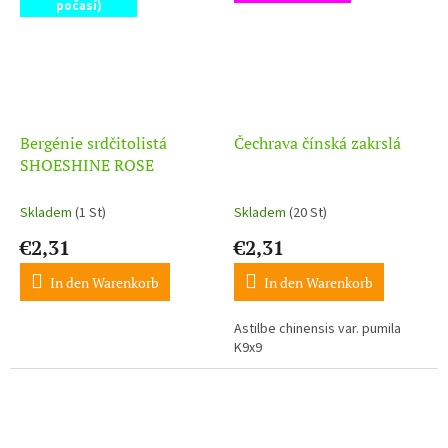
počasí)
Bergénie srdčitolistá
Čechrava čínská zakrslá
SHOESHINE ROSE
Skladem
(1 St)
Skladem
(20 St)
€2,31
€2,31
In den Warenkorb
In den Warenkorb
Astilbe chinensis var. pumila
K9x9