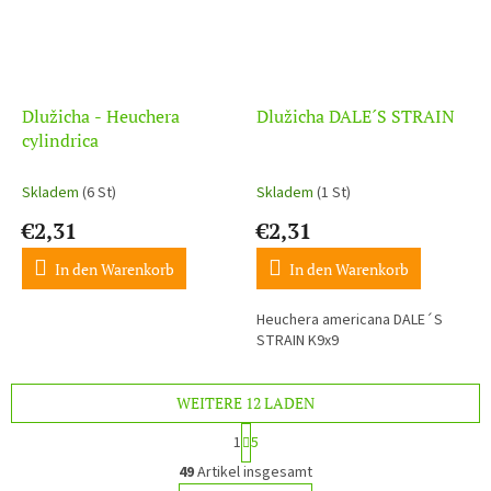
Dlužicha - Heuchera
Dlužicha DALE´S STRAIN
cylindrica
Skladem
(6 St)
Skladem
(1 St)
€2,31
€2,31
In den Warenkorb
In den Warenkorb
Heuchera americana DALE´S
STRAIN K9x9
WEITERE 12 LADEN
P
1
5
a
S
g
49
Artikel insgesamt
t
i