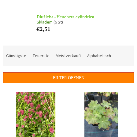
Dlužicha - Heuchera cylindrica
Skladem
(6 St)
€2,31
P
r
Günstigste
Teuerste
Meistverkauft
Alphabetisch
o
d
u
FILTER ÖFFNEN
k
t
L
s
i
o
s
r
t
t
e
i
d
e
e
r