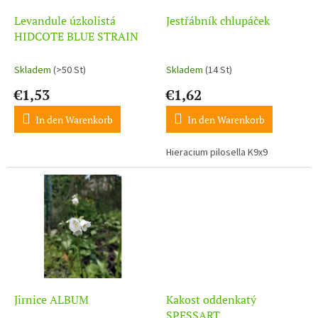
r
u
P
Levandule úzkolistá
Jestřábník chlupáček
n
r
HIDCOTE BLUE STRAIN
g
o
d
Skladem
(>50 St)
Skladem
(14 St)
u
€1,53
€1,62
k
t
In den Warenkorb
In den Warenkorb
e
Hieracium pilosella K9x9
Jirnice ALBUM
Kakost oddenkatý
SPESSART