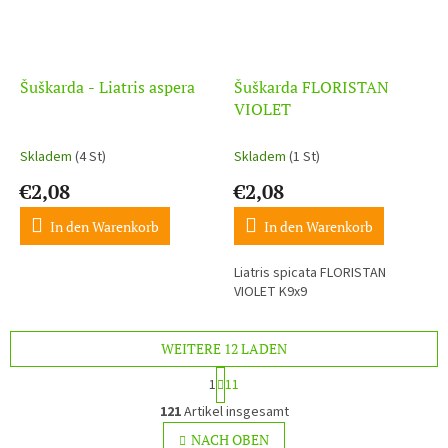
Šuškarda - Liatris aspera
Šuškarda FLORISTAN
VIOLET
Skladem
(4 St)
Skladem
(1 St)
€2,08
€2,08
In den Warenkorb
In den Warenkorb
Liatris spicata FLORISTAN
VIOLET K9x9
WEITERE 12 LADEN
P
1
11
a
S
g
121
Artikel insgesamt
t
i
e
NACH OBEN
n