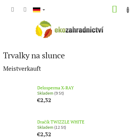
Zum
WARE
Inhalt
springen
Trvalky na slunce
Meistverkauft
Delosperma X-RAY
Skladem
(9 St)
€2,32
Dračík TWIZZLE WHITE
Skladem
(12 St)
€2,32