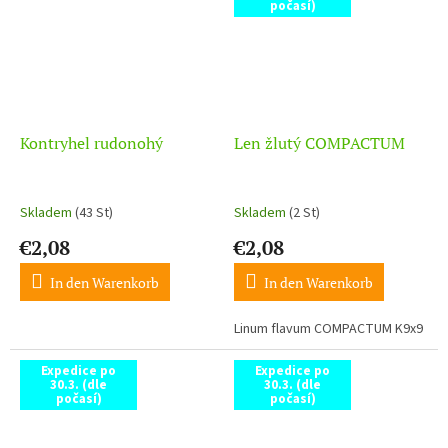
počasí)
Kontryhel rudonohý
Len žlutý COMPACTUM
Skladem
(43 St)
Skladem
(2 St)
€2,08
€2,08
In den Warenkorb
In den Warenkorb
Linum flavum COMPACTUM K9x9
Expedice po
Expedice po
30.3. (dle
30.3. (dle
počasí)
počasí)