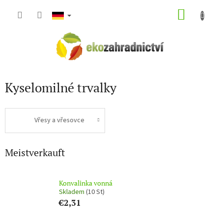
Zum
WARE
Inhalt
springen
Kyselomilné trvalky
Vřesy a vřesovce
Meistverkauft
Konvalinka vonná
Skladem
(10 St)
€2,31