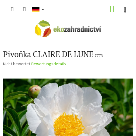
Zum
WARE
Inhalt
springen
Pivoňka CLAIRE DE LUNE
7773
Die
Nicht bewertet
Bewertungsdetails
durchschnittliche
Produktbewertung
ist
0,0
von
5
Sternen.