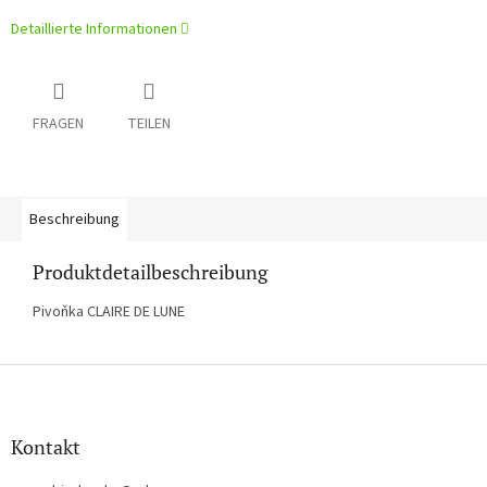
Detaillierte Informationen
FRAGEN
TEILEN
Beschreibung
Produktdetailbeschreibung
Pivoňka CLAIRE DE LUNE
F
u
ß
z
Kontakt
e