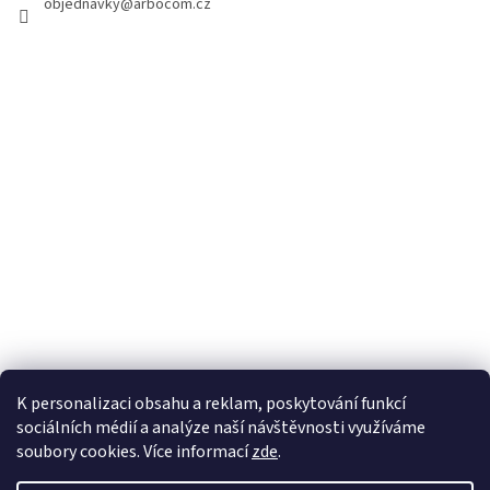
i
objednavky
@
arbocom.cz
l
e
K personalizaci obsahu a reklam, poskytování funkcí
sociálních médií a analýze naší návštěvnosti využíváme
soubory cookies. Více informací
zde
.