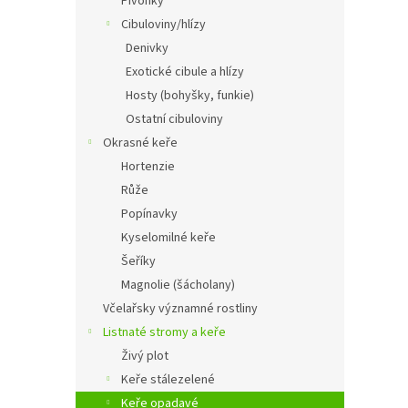
Pivoňky
Cibuloviny/hlízy
Denivky
Exotické cibule a hlízy
Hosty (bohyšky, funkie)
Ostatní cibuloviny
Okrasné keře
Hortenzie
Růže
Popínavky
Kyselomilné keře
Šeříky
Magnolie (šácholany)
Včelařsky významné rostliny
Listnaté stromy a keře
Živý plot
Keře stálezelené
Keře opadavé