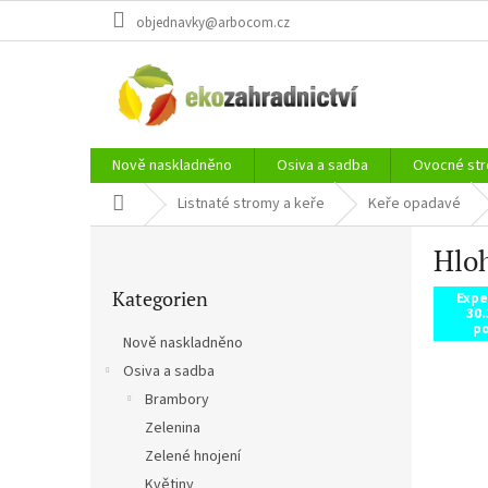
Zum
objednavky@arbocom.cz
Inhalt
springen
Nově naskladněno
Osiva a sadba
Ovocné str
Startseite
Listnaté stromy a keře
Keře opadavé
S
Hloh
e
Kategorien
i
Kategorien
überspringen
Expe
t
30.
e
po
Nově naskladněno
n
Osiva a sadba
l
Brambory
e
i
Zelenina
s
Zelené hnojení
t
Květiny