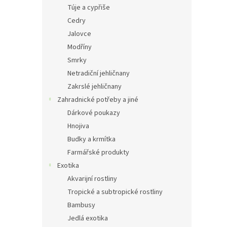
Túje a cypřiše
Cedry
Jalovce
Modříny
Smrky
Netradiční jehličnany
Zakrslé jehličnany
Zahradnické potřeby a jiné
Dárkové poukazy
Hnojiva
Budky a krmítka
Farmářské produkty
Exotika
Akvarijní rostliny
Tropické a subtropické rostliny
Bambusy
Jedlá exotika