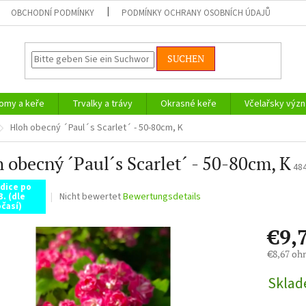
OBCHODNÍ PODMÍNKY
PODMÍNKY OCHRANY OSOBNÍCH ÚDAJŮ
SUCHEN
omy a keře
Trvalky a trávy
Okrasné keře
Včelařsky význ
Hloh obecný ´Paul´s Scarlet´ - 50-80cm, K
 obecný ´Paul´s Scarlet´ - 50-80cm, K
48
dice po
Die
Nicht bewertet
Bewertungsdetails
3. (dle
časí)
durchschnittliche
Produktbewertung
€9,
ist
0,0
€8,67 oh
von
Verkaufsp
5
Skla
Sternen.