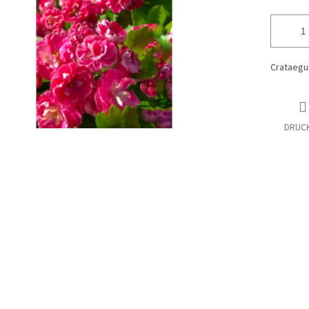
Crataegus
DRUC