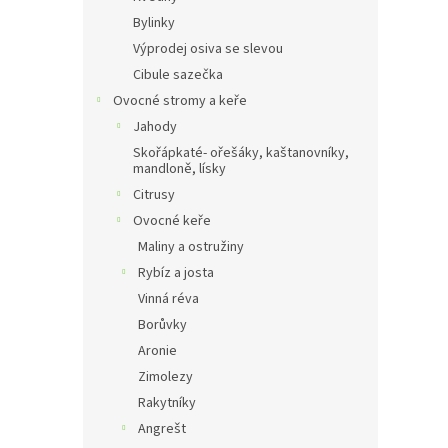
e
Bylinky
Výprodej osiva se slevou
Cibule sazečka
Ovocné stromy a keře
Jahody
Skořápkaté- ořešáky, kaštanovníky,
mandloně, lísky
Citrusy
Ovocné keře
Maliny a ostružiny
Rybíz a josta
Vinná réva
Borůvky
Aronie
Zimolezy
Rakytníky
Angrešt