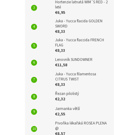
Hortenzie latnatá WIM´S RED - 2
leté
€6,95
Juka - Yucca flacida GOLDEN
SWORD
€8,33
Juka - Yucca flaccida FRENCH
FLAG
€8,33
Lenovník SUNDOWNER
€11,58
Juka - Yucca filamentosa
CITRUS TWIST
€8,33
Řezan pilolistý
€2,32
Jarmanka větší
€2,55
Pivoňka lékařská ROSEA PLENA
@
€8,57