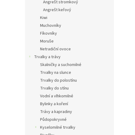
Angrešt stromkový
Angrešt keřový
Kiwi
Muchovníky
Fíkovníky
Moruše
Netradiční ovoce
Trvalky a trávy
Skalničky a suchomilné
Trvalky na slunce
Trvalky do polostínu
Trvalky do stínu
Vodní a vlhkomilné
Bylinky a koření
Trávy a kapradiny
Půdopokryvné
Kyselomilné trvalky