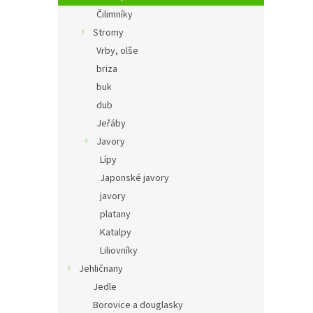
Čilimníky
Stromy
Vrby, olše
briza
buk
dub
Jeřáby
Javory
Lípy
Japonské javory
javory
platany
Katalpy
Liliovníky
Jehličnany
Jedle
Borovice a douglasky