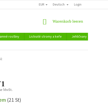
EUR
Deutsch
Login
WARENKORB
Warenkorb leeren
amné rostliny
Listnaté stromy a keře
Jehličnany
Zahradn
42
71
ne MwSt.
reis:
dem
(21 St)