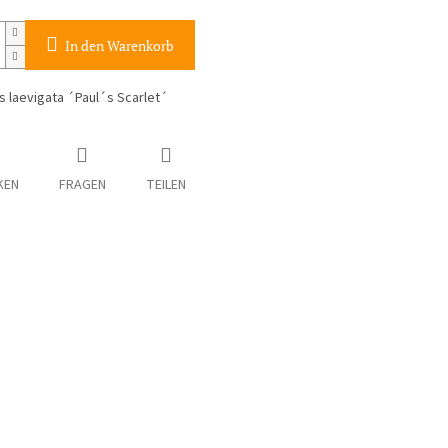
In den Warenkorb
 laevigata ´Paul´s Scarlet´
KEN
FRAGEN
TEILEN