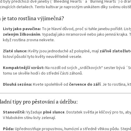
d byly předchozí dvě janeby (´Bleeding Hearts´ a ´Burning Hearts´) o dr
scinujících detailech. Tento kultivar je naprostým unikátem díky svému olis
 je tato rostlina výjimečná?
Listy jako pavučina:
To je hlavní důvod, proč si tuhle janebu pořídit. Lis
zeleným žilkováním
. Vypadají jako mramorové nebo jako jemná krajka. T
když rostlina zrovna nekvete.
Zlaté slunce:
Květy jsou jednoduché až poloplné, mají
zářivě zlatožlu
listoví působí tyto květy neuvěřitelně vesele.
Kompaktnější vzrůst:
Na rozdíl od svých „srdíčkových“ sester bývá ´S
tomu se skvěle hodí i do střední části záhonů.
Dlouhá sezóna:
Kvete spolehlivě od
července do září
. Je to rostlina,
ladní tipy pro pěstování a údržbu:
Stanoviště:
Vyžaduje
plné slunce
. Dostatek světla je klíčový pro to, aby
V hlubokém stínu listy zelenají.
Půda:
Upřednostňuje propustnou, humózní a středně vlhkou půdu. Stejně 