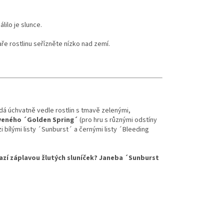
lilo je slunce.
ře rostlinu seřízněte nízko nad zemí.
dá úchvatně vedle rostlin s tmavě zelenými,
veného ´Golden Spring´
(pro hru s různými odstíny
i bílými listy ´Sunburst´ a černými listy ´Bleeding
razí záplavou žlutých sluníček? Janeba ´Sunburst