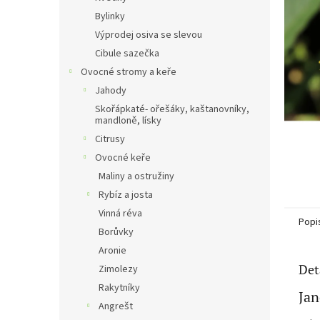
n
Bylinky
e
Výprodej osiva se slevou
l
Cibule sazečka
Ovocné stromy a keře
Jahody
Skořápkaté- ořešáky, kaštanovníky,
mandloně, lísky
Citrusy
Ovocné keře
Maliny a ostružiny
Rybíz a josta
Vinná réva
Popi
Borůvky
Aronie
Det
Zimolezy
Rakytníky
Jan
Angrešt