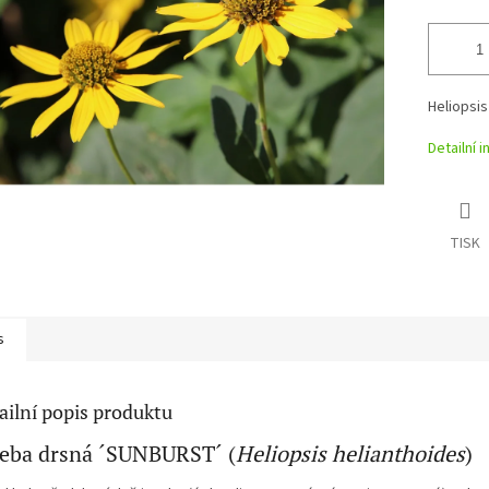
Heliopsi
Detailní 
TISK
s
ailní popis produktu
eba drsná ´SUNBURST´ (
Heliopsis helianthoides
)