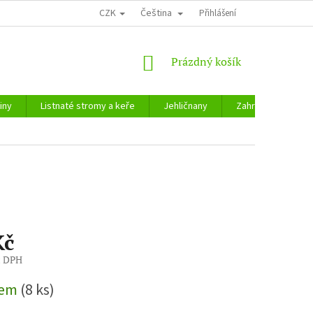
CZK
Čeština
Přihlášení
NÁKUPNÍ
Prázdný košík
KOŠÍK
iny
Listnaté stromy a keře
Jehličnany
Zahradnické potře
Kč
z DPH
dem
(8 ks)