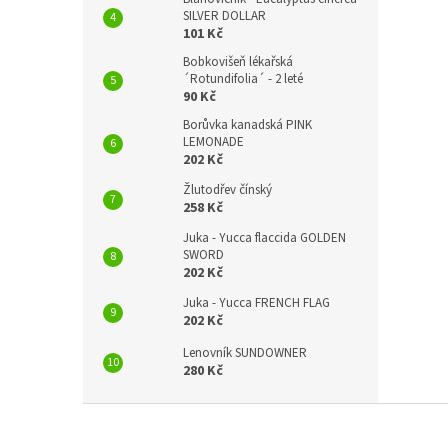
SILVER DOLLAR
101 Kč
Bobkovišeň lékařská
´Rotundifolia´ - 2 leté
90 Kč
Borůvka kanadská PINK
LEMONADE
202 Kč
Žlutodřev čínský
258 Kč
Juka - Yucca flaccida GOLDEN
SWORD
202 Kč
Juka - Yucca FRENCH FLAG
202 Kč
Lenovník SUNDOWNER
280 Kč
Z
á