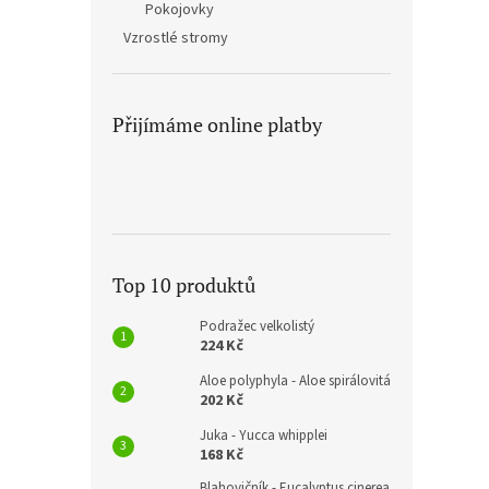
Pokojovky
Vzrostlé stromy
Přijímáme online platby
Top 10 produktů
Podražec velkolistý
224 Kč
Aloe polyphyla - Aloe spirálovitá
202 Kč
Juka - Yucca whipplei
168 Kč
Blahovičník - Eucalyptus cinerea