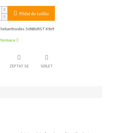
Přidat do košíku
s helianthoides SUNBURST K9x9
informace
ZEPTAT SE
SDÍLET