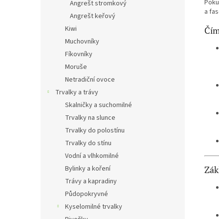
Poku
Angrešt stromkový
a fa
Angrešt keřový
Kiwi
Čím
Muchovníky
Fíkovníky
Moruše
Netradiční ovoce
Trvalky a trávy
Skalničky a suchomilné
Trvalky na slunce
Trvalky do polostínu
Trvalky do stínu
Vodní a vlhkomilné
Zák
Bylinky a koření
Trávy a kapradiny
Půdopokryvné
Kyselomilné trvalky