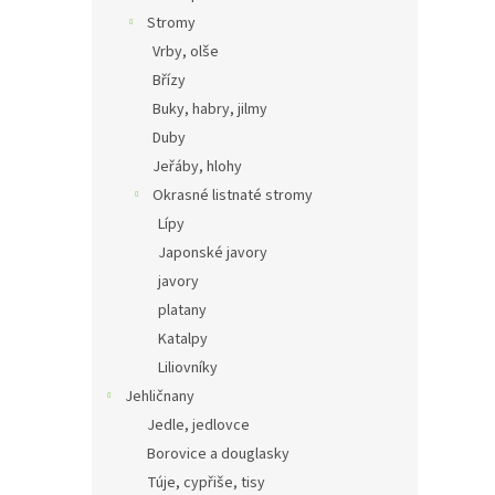
Stromy
Vrby, olše
Břízy
Buky, habry, jilmy
Duby
Jeřáby, hlohy
Okrasné listnaté stromy
Lípy
Japonské javory
javory
platany
Katalpy
Liliovníky
Jehličnany
Jedle, jedlovce
Borovice a douglasky
Túje, cypřiše, tisy