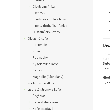
Pivoňky
Cibuloviny/hlízy
Denivky
Exotické cibule a hlízy
Hosty (bohyšky, funkie)
Ostatní cibuloviny
Okrasné keře
Des
Hortenzie
Růže
´Sun
Popínavky
purp
žlut
Kyselomilné keře
Hear
Šeříky
Magnolie (šácholany)
Hled
´ je
Včelařské rostliny
Listnaté stromy a keře
Živý plot
Keře stálezelené
Keře opadavé