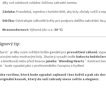
díky své odolnosti zvládne i běžnou zahradní zeminu.
Závlaha:
Pravidelná, zejména v horkém létě, aby listy zůstaly svěží a nepá
Údržba:
Odstraňujte odkvetlé květy pro podporu dalšího nakvétání. Na ja
Mrazuvzdornost:
Výborná (do cca
-30 °C
).
ignový tip:
burst´ je díky svým světlým listům geniální pro
prosvětlení záhonů
. Vypa
urovými nebo modravými listy. Zkuste ji vysadit vedle
kakostu hnědočer
é a limetkové) nebo před tmavou
janebu ´Bleeding Hearts´
. Kontrast mez
ts´ bude vypadat jako z profesionálního časopisu o bydlení.
áte rostlinu, která bude vypadat zajímavě i bez květů a pak vás do
 originální kousek, který do vaší zahrady vnese světlo a eleganci.