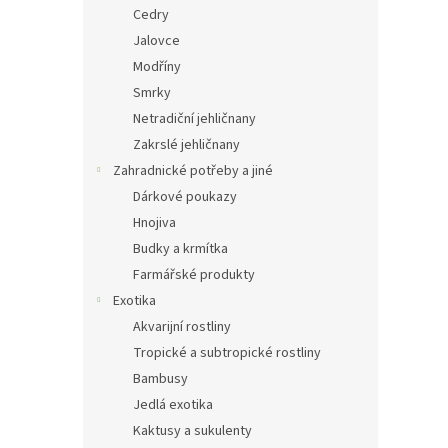
Cedry
Jalovce
Modříny
Smrky
Netradiční jehličnany
Zakrslé jehličnany
Zahradnické potřeby a jiné
Dárkové poukazy
Hnojiva
Budky a krmítka
Farmářské produkty
Exotika
Akvarijní rostliny
Tropické a subtropické rostliny
Bambusy
Jedlá exotika
Kaktusy a sukulenty