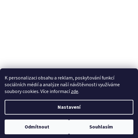
K personalizaci obsahu a reklam, poskytování funkcí
sociálních médií a analýze naší návštěvnosti využíváme
soubory cookies. Více informací
zde
.
Vytvořil Shoptet
Nastavení
Copyright 2026
EKOZAHRADNICTVÍ
. Všechna práva vyhrazena.
Odmítnout
Souhlasím
Upravit nastavení cookies