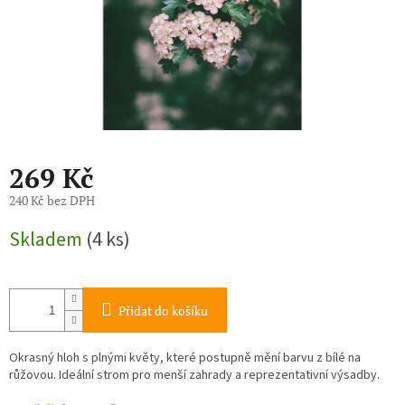
269 Kč
240 Kč bez DPH
Měrná
Skladem
(4 ks)
cena:
Přidat do košíku
Okrasný hloh s plnými květy, které postupně mění barvu z bílé na
růžovou. Ideální strom pro menší zahrady a reprezentativní výsadby.