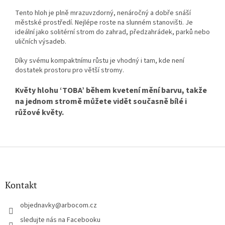
Tento hloh je plně mrazuvzdorný, nenáročný a dobře snáší
městské prostředí. Nejlépe roste na slunném stanovišti. Je
ideální jako solitérní strom do zahrad, předzahrádek, parků nebo
uličních výsadeb.
Díky svému kompaktnímu růstu je vhodný i tam, kde není
dostatek prostoru pro větší stromy.
Květy hlohu ‘TOBA’ během kvetení mění barvu, takže
na jednom stromě můžete vidět současně bílé i
růžové květy.
Z
á
p
a
Kontakt
t
í
objednavky
@
arbocom.cz
sledujte nás na Facebooku