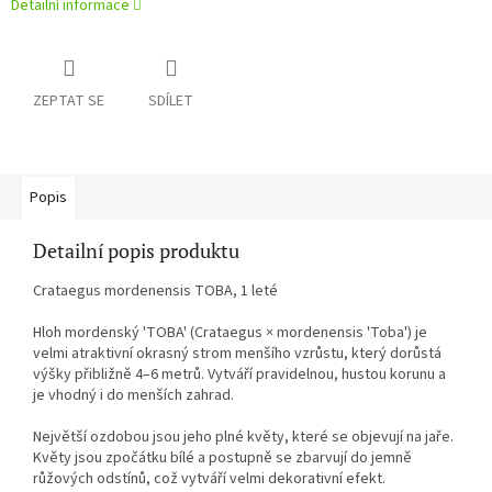
Detailní informace
ZEPTAT SE
SDÍLET
Popis
Detailní popis produktu
Crataegus mordenensis TOBA, 1 leté
Hloh mordenský 'TOBA' (Crataegus × mordenensis 'Toba') je
velmi atraktivní okrasný strom menšího vzrůstu, který dorůstá
výšky přibližně 4–6 metrů. Vytváří pravidelnou, hustou korunu a
je vhodný i do menších zahrad.
Největší ozdobou jsou jeho plné květy, které se objevují na jaře.
Květy jsou zpočátku bílé a postupně se zbarvují do jemně
růžových odstínů, což vytváří velmi dekorativní efekt.