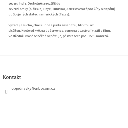
severu Indie. Druhotně se rozšířil do
severní Afriky (Alžírsko, Libye, Tunisko), Asie (severozápad Číny a Nepálu) i
do Spojených státech amerických (Texas).
Vyžaduje sucho, plné slunce a půdu zásaditou, hlinitou až
písčitou. Kvete od května do července, semena dozrávají v září a říjnu.
Ve střední Evropě se běžně nepěstuje, při mrazech pod -15 °C namrzá.
F
u
ß
z
Kontakt
e
i
objednavky
@
arbocom.cz
l
e