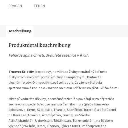
FRAGEN
TEILEN
Beschreibung
Produktdetailbeschreibung
Paliurus spina-christi, dvouleté sazenice v K7x7.
Trnovec Kristův
je opadavý, na vláhu a živiny nenáročný keř nebo
nízký strom s větvemi porostlými trny a s nápadnými, kruhovitě
plochými plody. O trnovci Kristově se traduje, že z jeho větví byla
spletena trnová koruna a vsazena na hlavu Ježíše Krista před ukřižováním.
Místo původu této dřeviny je poměrně rozlehlé a považují se za něj teplé a
suché oblastí podél Středozemního a Černého moře (jih Balkánského
poloostrova, Krym, Kypr, Itálie, Francie, Španělsko, Turecko) a dále území
na Kavkaze (Arménie, Ázerbájdžán, Gruzie), ve Střední
Asii (Afghánistán, Uzbekistán, Tádžikistán, Turkmenistán), na Blízkém
východě (Irák Írán, Izrael, Libanon, Sýrie) a také Himáčalpradéš na