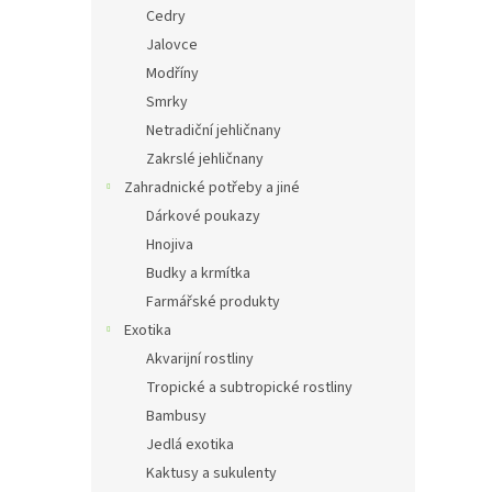
Cedry
Jalovce
Modříny
Smrky
Netradiční jehličnany
Zakrslé jehličnany
Zahradnické potřeby a jiné
Dárkové poukazy
Hnojiva
Budky a krmítka
Farmářské produkty
Exotika
Akvarijní rostliny
Tropické a subtropické rostliny
Bambusy
Jedlá exotika
Kaktusy a sukulenty