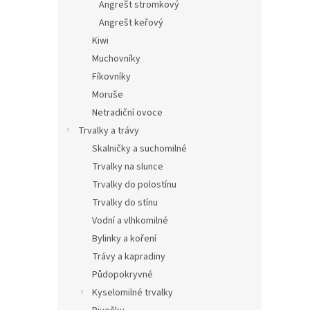
Angrešt stromkový
Angrešt keřový
Kiwi
Muchovníky
Fíkovníky
Moruše
Netradiční ovoce
Trvalky a trávy
Skalničky a suchomilné
Trvalky na slunce
Trvalky do polostínu
Trvalky do stínu
Vodní a vlhkomilné
Bylinky a koření
Trávy a kapradiny
Půdopokryvné
Kyselomilné trvalky