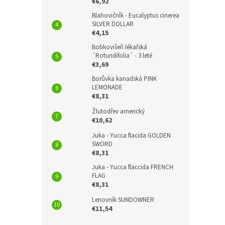
€6,92
Blahovičník - Eucalyptus cinerea
SILVER DOLLAR
€4,15
Bobkovišeň lékařská
´Rotundifolia´ - 3 leté
€3,69
Borůvka kanadská PINK
LEMONADE
€8,31
Žlutodřev americký
€10,62
Juka - Yucca flacida GOLDEN
SWORD
€8,31
Juka - Yucca flaccida FRENCH
FLAG
€8,31
Lenovník SUNDOWNER
€11,54