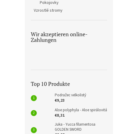
Pokojovky
Vzrostlé stromy
Wir akzeptieren online-
Zahlungen
Top 10 Produkte
Podražec velkolistý
€9,23
Aloe polyphyla - Aloe spirálovitá
€8,31
Juka - Yucca filamentosa
GOLDEN SWORD