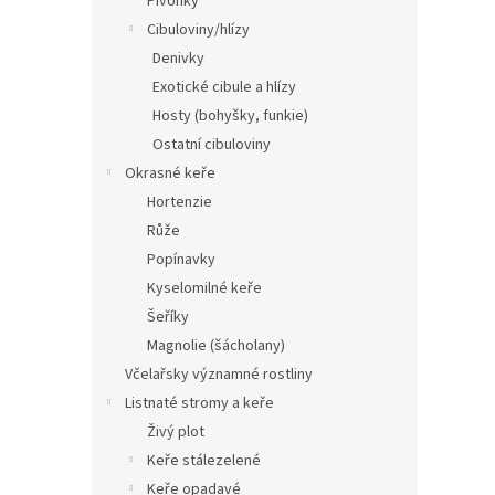
Pivoňky
Cibuloviny/hlízy
Denivky
Exotické cibule a hlízy
Hosty (bohyšky, funkie)
Ostatní cibuloviny
Okrasné keře
Hortenzie
Růže
Popínavky
Kyselomilné keře
Šeříky
Magnolie (šácholany)
Včelařsky významné rostliny
Listnaté stromy a keře
Živý plot
Keře stálezelené
Keře opadavé