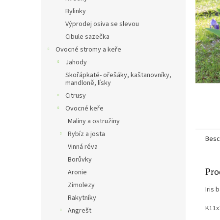
e
Bylinky
Výprodej osiva se slevou
Cibule sazečka
Ovocné stromy a keře
Jahody
Skořápkaté- ořešáky, kaštanovníky,
mandloně, lísky
Citrusy
Ovocné keře
Maliny a ostružiny
Rybíz a josta
Besc
Vinná réva
Borůvky
Pro
Aronie
Zimolezy
Iris
Rakytníky
K11x
Angrešt