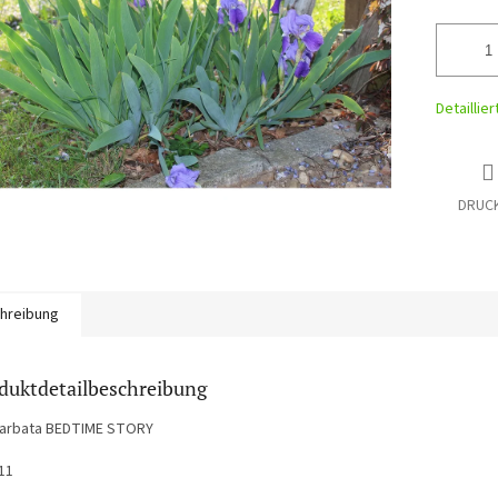
Detaillie
DRUC
hreibung
duktdetailbeschreibung
 barbata BEDTIME STORY
11