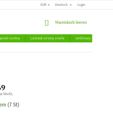
EUR
Deutsch
Login
WARENKORB
Warenkorb leeren
amné rostliny
Listnaté stromy a keře
Jehličnany
Zahradn
69
ne MwSt.
reis:
dem
(7 St)