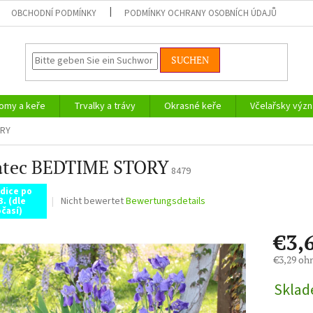
OBCHODNÍ PODMÍNKY
PODMÍNKY OCHRANY OSOBNÍCH ÚDAJŮ
SUCHEN
omy a keře
Trvalky a trávy
Okrasné keře
Včelařsky význ
ORY
atec BEDTIME STORY
8479
dice po
Die
Nicht bewertet
Bewertungsdetails
3. (dle
časí)
durchschnittliche
Produktbewertung
€3,
ist
0,0
€3,29 oh
von
Verkaufsp
5
Skla
Sternen.