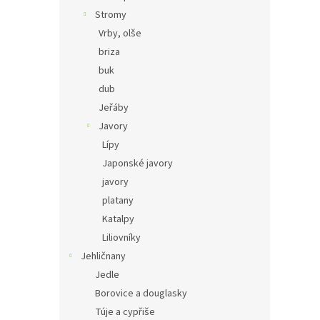
Stromy
Vrby, olše
briza
buk
dub
Jeřáby
Javory
Lípy
Japonské javory
javory
platany
Katalpy
Liliovníky
Jehličnany
Jedle
Borovice a douglasky
Túje a cypřiše