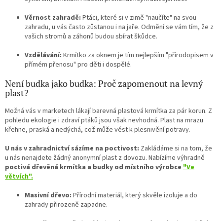
Věrnost zahradě:
Ptáci, které si v zimě "naučíte" na svou
zahradu, u vás často zůstanou i na jaře. Odmění se vám tím, že z
vašich stromů a záhonů budou sbírat škůdce.
Vzdělávání:
Krmítko za oknem je tím nejlepším "přírodopisem v
přímém přenosu" pro děti i dospělé.
Není budka jako budka: Proč zapomenout na levný
plast?
Možná vás v marketech lákají barevná plastová krmítka za pár korun. Z
pohledu ekologie i zdraví ptáků jsou však nevhodná. Plast na mrazu
křehne, praská a nedýchá, což může vést k plesnivění potravy.
U nás v zahradnictví sázíme na poctivost:
Zakládáme si na tom, že
u nás nenajdete žádný anonymní plast z dovozu. Nabízíme výhradně
poctivá dřevěná krmítka a budky od místního výrobce
"Ve
větvích"
.
Masivní dřevo:
Přírodní materiál, který skvěle izoluje a do
zahrady přirozeně zapadne.