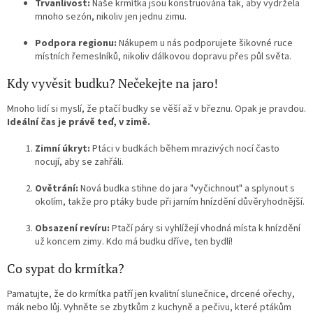
Trvanlivost:
Naše krmítka jsou konstruována tak, aby vydržela
mnoho sezón, nikoliv jen jednu zimu.
Podpora regionu:
Nákupem u nás podporujete šikovné ruce
místních řemeslníků, nikoliv dálkovou dopravu přes půl světa.
Kdy vyvěsit budku? Nečekejte na jaro!
Mnoho lidí si myslí, že ptačí budky se věší až v březnu. Opak je pravdou.
Ideální čas je právě teď, v zimě.
Zimní úkryt:
Ptáci v budkách během mrazivých nocí často
nocují, aby se zahřáli.
Ovětrání:
Nová budka stihne do jara "vyčichnout" a splynout s
okolím, takže pro ptáky bude při jarním hnízdění důvěryhodnější.
Obsazení revíru:
Ptačí páry si vyhlížejí vhodná místa k hnízdění
už koncem zimy. Kdo má budku dříve, ten bydlí!
Co sypat do krmítka?
Pamatujte, že do krmítka patří jen kvalitní slunečnice, drcené ořechy,
mák nebo lůj. Vyhněte se zbytkům z kuchyně a pečivu, které ptákům