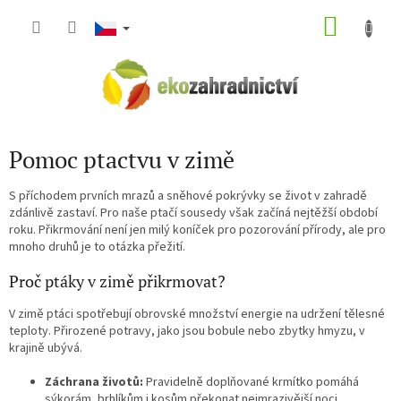
Přejít
NÁKU
na
obsah
KOŠÍK
Pomoc ptactvu v zimě
S příchodem prvních mrazů a sněhové pokrývky se život v zahradě
zdánlivě zastaví. Pro naše ptačí sousedy však začíná nejtěžší období
roku. Přikrmování není jen milý koníček pro pozorování přírody, ale pro
mnoho druhů je to otázka přežití.
Proč ptáky v zimě přikrmovat?
V zimě ptáci spotřebují obrovské množství energie na udržení tělesné
teploty. Přirozené potravy, jako jsou bobule nebo zbytky hmyzu, v
krajině ubývá.
Záchrana životů:
Pravidelně doplňované krmítko pomáhá
sýkorám, brhlíkům i kosům překonat nejmrazivější noci.