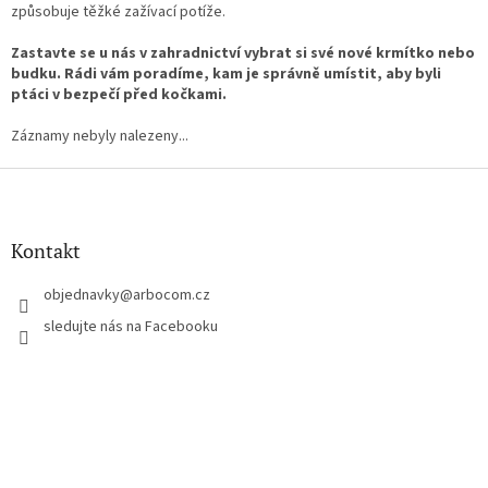
způsobuje těžké zažívací potíže.
Zastavte se u nás v zahradnictví vybrat si své nové krmítko nebo
budku. Rádi vám poradíme, kam je správně umístit, aby byli
ptáci v bezpečí před kočkami.
Záznamy nebyly nalezeny...
Z
á
p
a
Kontakt
t
í
objednavky
@
arbocom.cz
sledujte nás na Facebooku