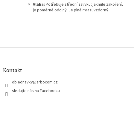
Vláha:
Potřebuje střední zálivku; jakmile zakoření,
je poměrně odolný. Je plně mrazuvzdorný.
Z
á
p
a
Kontakt
t
í
objednavky
@
arbocom.cz
sledujte nás na Facebooku