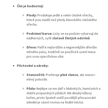
Čím je hodnotný:
Plody:
Produkuje jedlé a velmi chutné ořechy,
které jsou sladší než plody klasického vlašského
ořechu.
Podzimní barva:
Listy se na podzim vybarvují do
nádherných, sytě
zlatavě žlutých odstínů
.
Dřevo:
Patří k nejtvrdším a nejpevnějším dřevům
mírného pásu, tradičně se používá k uzení masa
pro svou specifickou vůni.
Pěstování a nároky:
Stanoviště:
Preferuje
plné slunce
, ale snese i
mírný polostín.
Půda:
Nejlépe se mu daří v hlubokých, humózních a
dobře propustných půdách. Má dlouhý kůlový
kořen, proto špatně snáší pozdější přesazování
(ideální je sázet rovnou na finální místo).