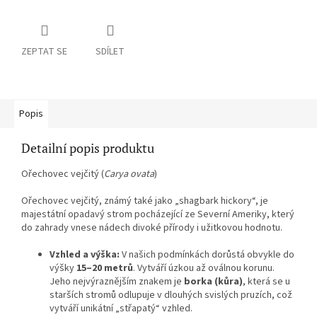
ZEPTAT SE
SDÍLET
Popis
Detailní popis produktu
Ořechovec vejčitý (
Carya ovata
)
Ořechovec vejčitý, známý také jako „shagbark hickory“, je
majestátní opadavý strom pocházející ze Severní Ameriky, který
do zahrady vnese nádech divoké přírody i užitkovou hodnotu.
Vzhled a výška:
V našich podmínkách dorůstá obvykle do
výšky
15–20 metrů
. Vytváří úzkou až oválnou korunu.
Jeho nejvýraznějším znakem je
borka (kůra)
, která se u
starších stromů odlupuje v dlouhých svislých pruzích, což
vytváří unikátní „střapatý“ vzhled.