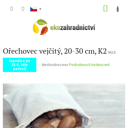
Přejít
NÁKU
na
obsah
KOŠÍK
Ořechovec vejčitý, 20-30 cm, K2
9618
Expedice po
Průměrné
Neohodnoceno
Podrobnosti hodnocení
15.4. (dle
počasí)
hodnocení
produktu
je
0,0
z
5
hvězdiček.