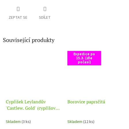
ZEPTAT SE
SDÍLET
Související produkty
Expedice po
15.3. (dle
počasí)
Cypřišek Leylandův
Borovice paprsčitá
'Castlew. Gold' (cypřišovec)
- 150-200cm, K20
Skladem
(3 ks)
Skladem
(12 ks)