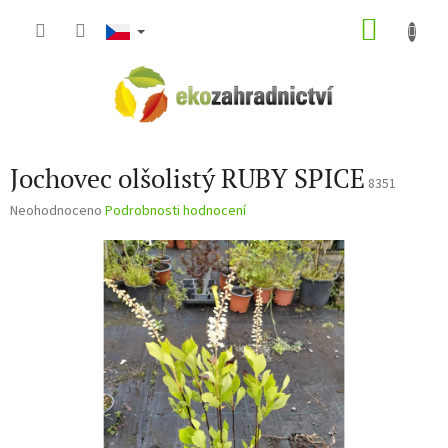
Přejít
NÁKU
na
obsah
KOŠÍK
Jochovec olšolistý RUBY SPICE
8351
Průměrné
Neohodnoceno
Podrobnosti hodnocení
hodnocení
produktu
je
0,0
z
5
hvězdiček.