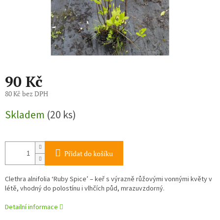
90 Kč
80 Kč bez DPH
Měrná
Skladem
(20 ks)
cena:
Přidat do košíku
Clethra alnifolia ‘Ruby Spice’ – keř s výrazně růžovými vonnými květy v
létě, vhodný do polostínu i vlhčích půd, mrazuvzdorný.
Detailní informace