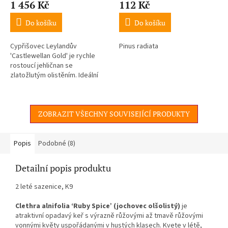
1 456 Kč
112 Kč
Do košíku
Do košíku
Cypřišovec Leylandův
Pinus radiata
'Castlewellan Gold' je rychle
rostoucí jehličnan se
zlatožlutým olistěním. Ideální
pro živé ploty i jako solitér.
ZOBRAZIT VŠECHNY SOUVISEJÍCÍ PRODUKTY
Popis
Podobné (8)
Detailní popis produktu
2 leté sazenice, K9
Clethra alnifolia ‘Ruby Spice’ (jochovec olšolistý)
je
atraktivní opadavý keř s výrazně růžovými až tmavě růžovými
vonnými květy uspořádanými v hustých klasech. Kvete v létě,