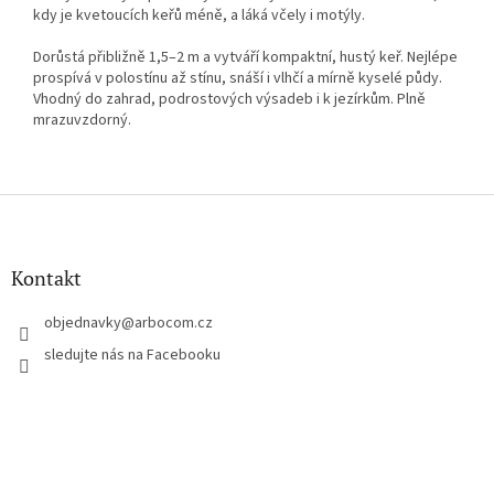
kdy je kvetoucích keřů méně, a láká včely i motýly.
Dorůstá přibližně 1,5–2 m a vytváří kompaktní, hustý keř. Nejlépe
prospívá v polostínu až stínu, snáší i vlhčí a mírně kyselé půdy.
Vhodný do zahrad, podrostových výsadeb i k jezírkům. Plně
mrazuvzdorný.
Z
á
p
a
Kontakt
t
í
objednavky
@
arbocom.cz
sledujte nás na Facebooku