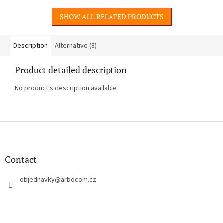
SHOW ALL RELATED PRODUCTS
Description
Alternative (8)
Product detailed description
No product's description available
F
o
o
t
Contact
e
r
objednavky
@
arbocom.cz