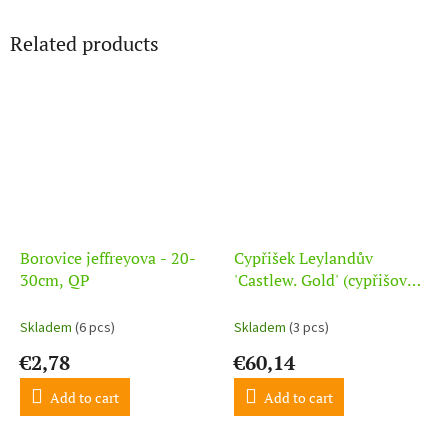
Related products
Borovice jeffreyova - 20-
Cypřišek Leylandův
30cm, QP
'Castlew. Gold' (cypřišovec)
- 150-200cm, K20
Skladem
(6 pcs)
Skladem
(3 pcs)
€2,78
€60,14
Add to cart
Add to cart