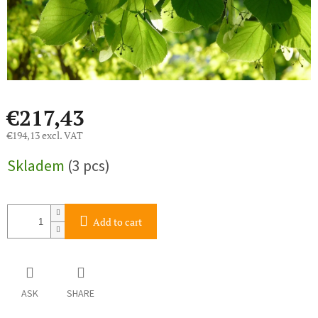
€217,43
€194,13 excl. VAT
Measure
Skladem
(3 pcs)
price:
Add to cart
ASK
SHARE