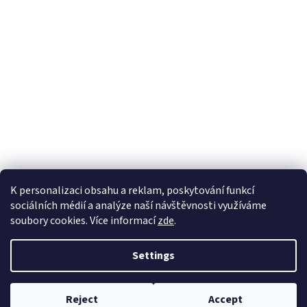
K personalizaci obsahu a reklam, poskytování funkcí
sociálních médií a analýze naší návštěvnosti využíváme
soubory cookies. Více informací
zde
.
Created by Shoptet
Settings
Copyright 2026
EKOZAHRADNICTVÍ
. All rights reserved.
Edit cookie
Reject
Accept
settings