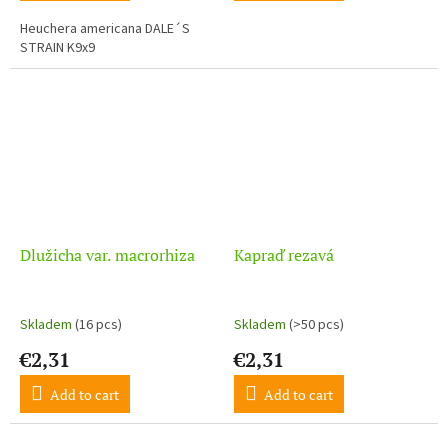
Heuchera americana DALE´S
STRAIN K9x9
Dlužicha var. macrorhiza
Kapraď rezavá
Skladem
(16 pcs)
Skladem
(>50 pcs)
€2,31
€2,31
Add to cart
Add to cart