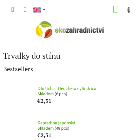
Skip
SHOP
to
content
CART
Trvalky do stínu
Bestsellers
Dlužicha - Heuchera cylindrica
Skladem
(6 pcs)
€2,31
Kapradina japonská
Skladem
(48 pcs)
€2,31