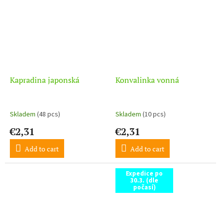
Kapradina japonská
Konvalinka vonná
Skladem
(48 pcs)
Skladem
(10 pcs)
€2,31
€2,31
Add to cart
Add to cart
Expedice po
30.3. (dle
počasí)