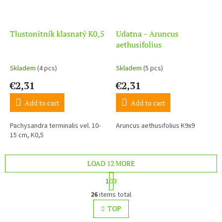
Tlustonitník klasnatý K0,5
Udatna - Aruncus
aethusifolius
Skladem
(4 pcs)
Skladem
(5 pcs)
€2,31
€2,31
Add to cart
Add to cart
Pachysandra terminalis vel. 10-
Aruncus aethusifolius K9x9
15 cm, K0,5
LOAD 12 MORE
P
1
3
a
L
g
26
items total
i
i
s
TOP
n
t
a