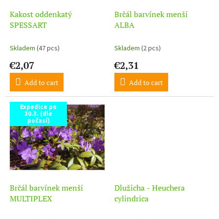
r
o
Kakost oddenkatý
Brčál barvínek menší
d
SPESSART
ALBA
u
c
Skladem
(47 pcs)
Skladem
(2 pcs)
t
€2,07
€2,31
s
Add to cart
Add to cart
Expedice po
30.3. (dle
počasí)
Brčál barvínek menší
Dlužicha - Heuchera
MULTIPLEX
cylindrica