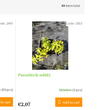
49
items total
ode:
2447
Code:
1653
Paznehtník měkký
m
(50 pcs)
Skladem
(3 pcs)
to cart
Add to cart
€2,07