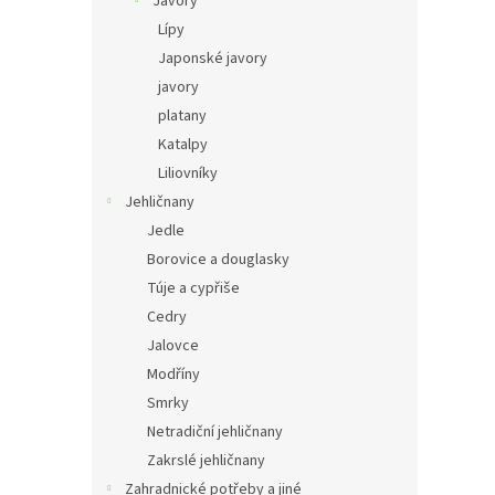
Javory
Lípy
Japonské javory
javory
platany
Katalpy
Liliovníky
Jehličnany
Jedle
Borovice a douglasky
Túje a cypřiše
Cedry
Jalovce
Modříny
Smrky
Netradiční jehličnany
Zakrslé jehličnany
Zahradnické potřeby a jiné