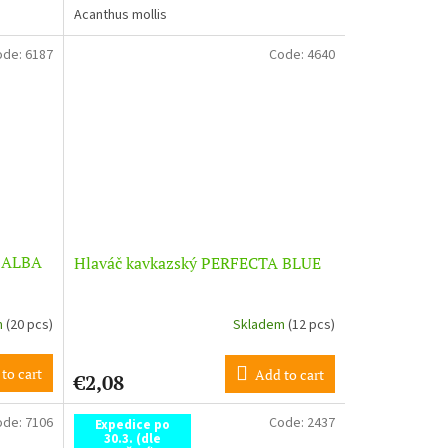
Acanthus mollis
ode:
6187
Code:
4640
A ALBA
Hlaváč kavkazský PERFECTA BLUE
m
(20 pcs)
Skladem
(12 pcs)
to cart
Add to cart
€2,08
ode:
7106
Code:
2437
Expedice po
30.3. (dle