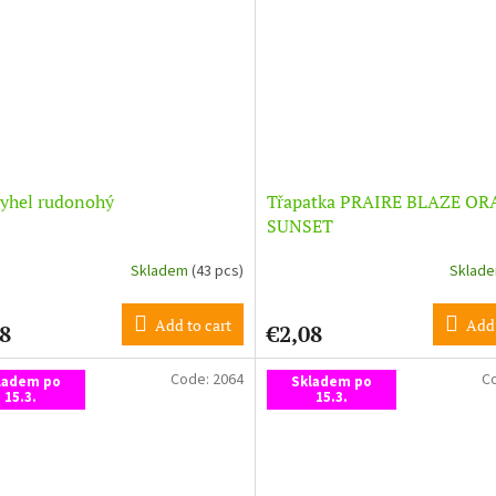
yhel rudonohý
Třapatka PRAIRE BLAZE O
SUNSET
Skladem
(43 pcs)
Sklad
Add to cart
Add 
8
€2,08
Code:
2064
C
ladem po
Skladem po
15.3.
15.3.