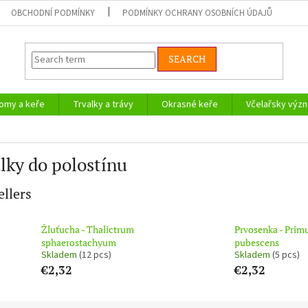
OBCHODNÍ PODMÍNKY
PODMÍNKY OCHRANY OSOBNÍCH ÚDAJŮ
SEARCH
omy a keře
Trvalky a trávy
Okrasné keře
Včelařsky význ
lky do polostínu
ellers
Žluťucha - Thalictrum
Prvosenka - Prim
sphaerostachyum
pubescens
Skladem
(12 pcs)
Skladem
(5 pcs)
€2,32
€2,32