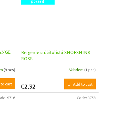
počasí)
RANGE
Bergénie srdčitolistá SHOESHINE
ROSE
em
(9 pcs)
Skladem
(1 pcs)
to cart
Add to cart
€2,32
ode:
9716
Code:
3758