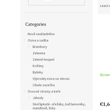
r
Least 
o
d
Skip
L
u
Categories
categories
i
c
s
t
Nově naskladněno
t
s
Osiva a sadba
o
o
Brambory
f
r
p
t
Zelenina
r
i
Zelené hnojení
o
n
Květiny
d
g
Bylinky
Krvav
u
Výprodej osiva se slevou
c
Cibule sazečka
t
s
Ovocné stromy a keře
Jahody
€1,6
Skořápkaté- ořešáky, kaštanovníky,
mandloně, lísky