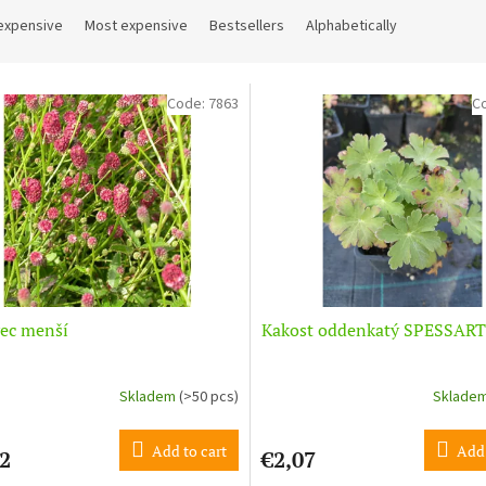
expensive
Most expensive
Bestsellers
Alphabetically
Code:
7863
C
ec menší
Kakost oddenkatý SPESSART
Skladem
(>50 pcs)
Sklade
Add to cart
Add 
2
€2,07