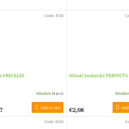
Code:
4720
C
ka FRECKLES
Hlaváč kavkazský PERFECT
Skladem
(4 pcs)
Sklade
Add to cart
Add 
7
€2,08
Code:
6216
C