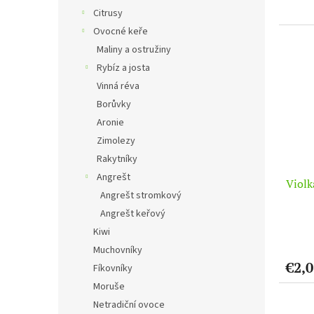
Citrusy
Ovocné keře
Maliny a ostružiny
Rybíz a josta
Vinná réva
Borůvky
Aronie
Zimolezy
Rakytníky
Angrešt
Viol
Angrešt stromkový
Angrešt keřový
Kiwi
Muchovníky
€2,0
Fíkovníky
Moruše
Netradiční ovoce