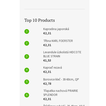
Top 10 Products
Kapradina japonská
€2,31
Třtina KARL FOERSTER
€2,31
Levandule úzkolistá HIDCOTE
BLUE STRAIN
€1,53
Kapraď rezavá
€2,31
Borovice kleč - 30-60cm, QP
€2,78
Třapatka nachová PRAIRIE
SPLENDOR
€2,31