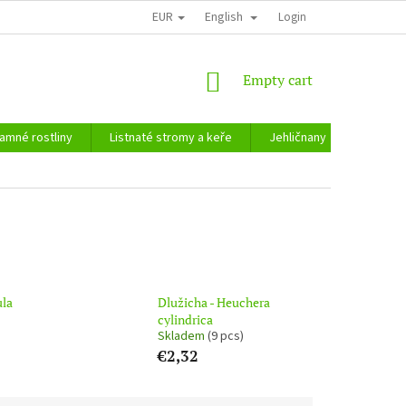
EUR
English
Login
SHOPPING
Empty cart
CART
amné rostliny
Listnaté stromy a keře
Jehličnany
Zahradn
ula
Dlužicha - Heuchera
cylindrica
Skladem
(9 pcs)
€2,32