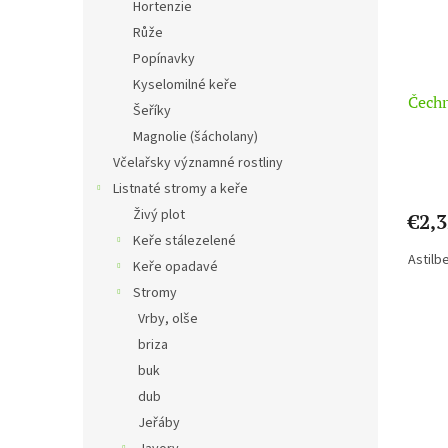
Hortenzie
Růže
Popínavky
Kyselomilné keře
Čechr
Šeříky
Magnolie (šácholany)
Včelařsky významné rostliny
Listnaté stromy a keře
Živý plot
€2,3
Keře stálezelené
Astilb
Keře opadavé
Stromy
Vrby, olše
briza
buk
dub
Jeřáby