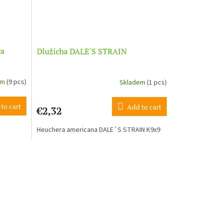
ca
Dlužicha DALE´S STRAIN
em
(9 pcs)
Skladem
(1 pcs)
to cart
Add to cart
€2,32
Heuchera americana DALE´S STRAIN K9x9