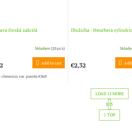
ava čínská zakrslá
Dlužicha - Heuchera cylindri
Skladem
(20 pcs)
Sklad
Add to cart
Add 
2
€2,32
e chinensis var. pumila K9x9
LOAD 12 MORE
P
1
5
a
L
g
i
TOP
i
s
n
t
a
i
t