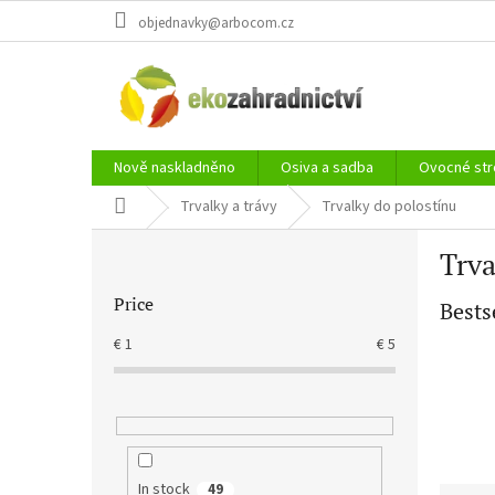
Skip
objednavky@arbocom.cz
to
content
Nově naskladněno
Osiva a sadba
Ovocné str
Home
Trvalky a trávy
Trvalky do polostínu
S
Trva
i
d
Price
Bests
e
b
€
1
€
5
a
r
In stock
49
P