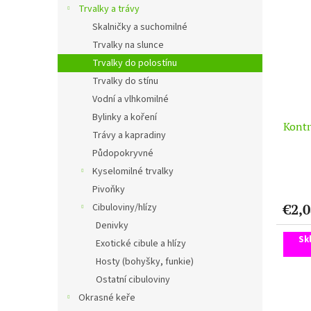
Trvalky a trávy
Skalničky a suchomilné
Trvalky na slunce
Trvalky do polostínu
Trvalky do stínu
Vodní a vlhkomilné
Bylinky a koření
Kontr
Trávy a kapradiny
Půdopokryvné
Kyselomilné trvalky
Pivoňky
€2,0
Cibuloviny/hlízy
Denivky
Sk
Exotické cibule a hlízy
Hosty (bohyšky, funkie)
Ostatní cibuloviny
Okrasné keře