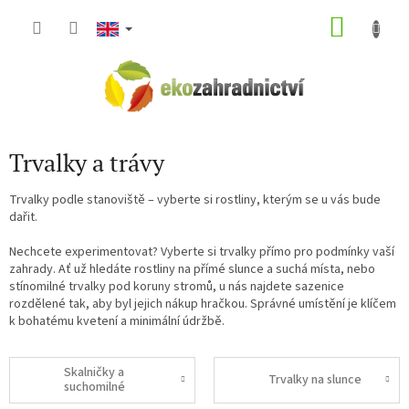
Skip
SHOP
to
content
CART
Trvalky a trávy
Trvalky podle stanoviště – vyberte si rostliny, kterým se u vás bude
dařit.
Nechcete experimentovat? Vyberte si trvalky přímo pro podmínky vaší
zahrady. Ať už hledáte rostliny na přímé slunce a suchá místa, nebo
stínomilné trvalky pod koruny stromů, u nás najdete sazenice
rozdělené tak, aby byl jejich nákup hračkou. Správné umístění je klíčem
k bohatému kvetení a minimální údržbě.
Skalničky a
Trvalky na slunce
suchomilné