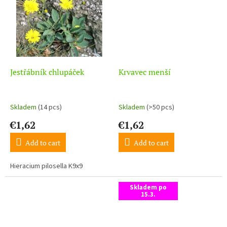
Jestřábník chlupáček
Krvavec menší
Skladem
(14 pcs)
Skladem
(>50 pcs)
€1,62
€1,62
Add to cart
Add to cart
Hieracium pilosella K9x9
Skladem po
15.3.