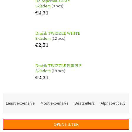
Delosperma X-RAY
Skladem
(9 pcs)
€2,31
Dračík TWIZZLE WHITE
Skladem
(12 pcs)
€2,31
Dračík TWIZZLE PURPLE
Skladem
(19 pcs)
€2,31
P
r
Least expensive
Most expensive
Bestsellers
Alphabetically
o
d
u
OPEN FILTER
c