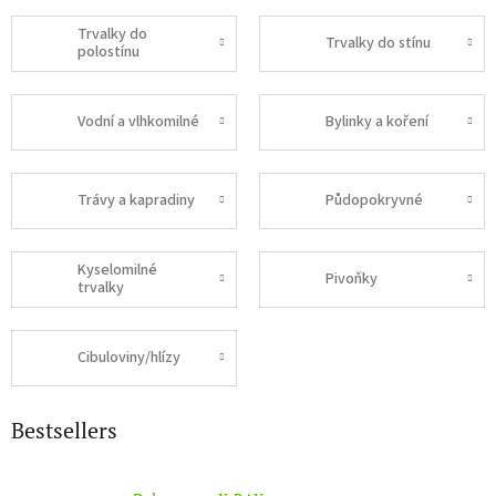
Trvalky do
Trvalky do stínu
polostínu
Vodní a vlhkomilné
Bylinky a koření
Trávy a kapradiny
Půdopokryvné
Kyselomilné
Pivoňky
trvalky
Cibuloviny/hlízy
Bestsellers