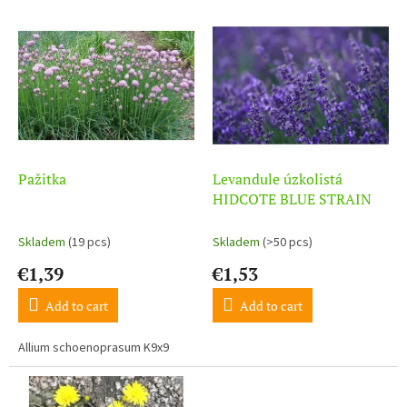
t
L
s
i
o
s
r
t
t
o
i
f
n
p
g
r
o
Pažitka
Levandule úzkolistá
d
HIDCOTE BLUE STRAIN
u
c
Skladem
(19 pcs)
Skladem
(>50 pcs)
t
€1,39
€1,53
s
Add to cart
Add to cart
Allium schoenoprasum K9x9