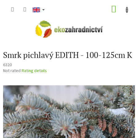
Skip
SHOP
to
content
CART
Smrk pichlavý EDITH - 100-125cm K
6320
The
Not rated
Rating details
average
product
rating
is
0,0
out
of
5
stars.