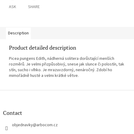
ASK
SHARE
Description
Product detailed description
Picea pungens Edith, nádherná solitera dorůstající menších
rozměrů. Je velmi přizpůsobivý, snese jak slunce či polostín, tak
stín, sucho i vlhko. Je mrazuvzdorný, nenáročný. Zdobí ho
mimořádně husté a velmi krátké větve.
F
o
o
t
Contact
e
r
objednavky
@
arbocom.cz