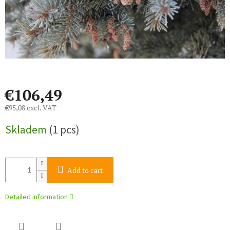
€106,49
€95,08 excl. VAT
Measure
Skladem
(1 pcs)
price:
Add to cart
Detailed information