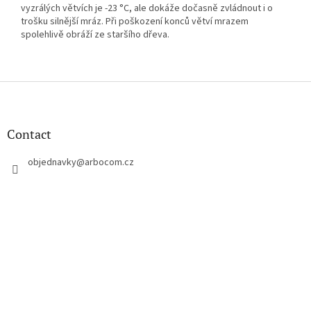
vyzrálých větvích je -23 °C, ale dokáže dočasně zvládnout i o
trošku silnější mráz. Při poškození konců větví mrazem
spolehlivě obráží ze staršího dřeva.
F
o
o
t
Contact
e
r
objednavky
@
arbocom.cz