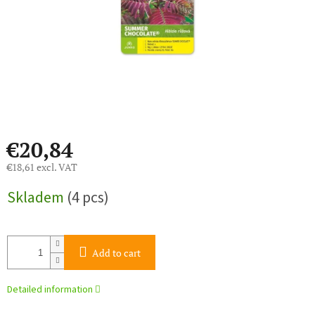
€20,84
€18,61 excl. VAT
Measure
Skladem
(4 pcs)
price:
Add to cart
Detailed information