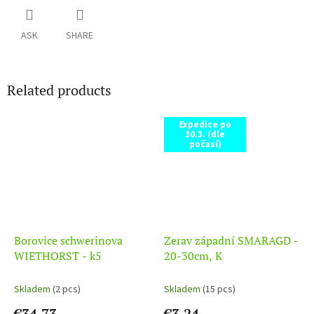
ASK
SHARE
Related products
Expedice po
30.3. (dle
počasí)
Borovice schwerinova
Zerav západní SMARAGD -
WIETHORST - k5
20-30cm, K
Skladem
(2 pcs)
Skladem
(15 pcs)
€34,73
€3,24