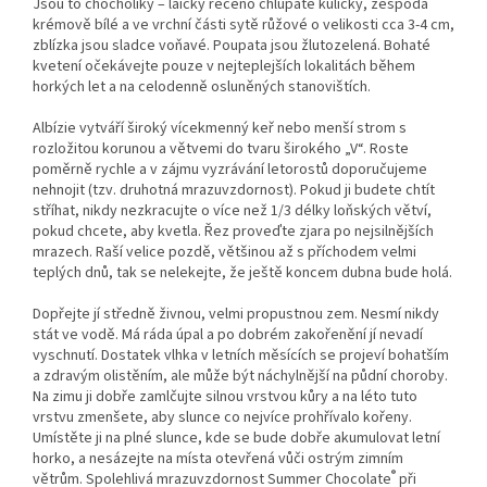
Jsou to chocholíky – laicky řečeno chlupaté kuličky, zespoda
krémově bílé a ve vrchní části sytě růžové o velikosti cca 3-4 cm,
zblízka jsou sladce voňavé. Poupata jsou žlutozelená. Bohaté
kvetení očekávejte pouze v nejteplejších lokalitách během
horkých let a na celodenně osluněných stanovištích.
Albízie vytváří široký vícekmenný keř nebo menší strom s
rozložitou korunou a větvemi do tvaru širokého „V“. Roste
poměrně rychle a v zájmu vyzrávání letorostů doporučujeme
nehnojit (tzv. druhotná mrazuvzdornost). Pokud ji budete chtít
stříhat, nikdy nezkracujte o více než 1/3 délky loňských větví,
pokud chcete, aby kvetla. Řez proveďte zjara po nejsilnějších
mrazech. Raší velice pozdě, většinou až s příchodem velmi
teplých dnů, tak se nelekejte, že ještě koncem dubna bude holá.
Dopřejte jí středně živnou, velmi propustnou zem. Nesmí nikdy
stát ve vodě. Má ráda úpal a po dobrém zakořenění jí nevadí
vyschnutí. Dostatek vlhka v letních měsících se projeví bohatším
a zdravým olistěním, ale může být náchylnější na půdní choroby.
Na zimu ji dobře zamlčujte silnou vrstvou kůry a na léto tuto
vrstvu zmenšete, aby slunce co nejvíce prohřívalo kořeny.
Umístěte ji na plné slunce, kde se bude dobře akumulovat letní
horko, a nesázejte na místa otevřená vůči ostrým zimním
®
větrům. Spolehlivá mrazuvzdornost Summer Chocolate
při