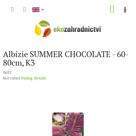
Skip
SHOP
to
content
CART
Albízie SUMMER CHOCOLATE - 60-
80cm, K3
6632
The
Not rated
Rating details
average
product
rating
is
0,0
out
of
5
stars.