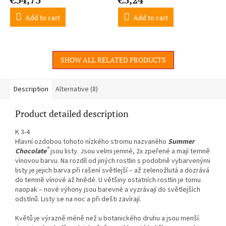
Add to cart
Add to cart
SHOW ALL RELATED PRODUCTS
Description
Alternative (8)
Product detailed description
K 3-4
Hlavní ozdobou tohoto nízkého stromu nazvaného
Summer
®
Chocolate
jsou listy. Jsou velmi jemné, 2x zpeřené a mají temně
vínovou barvu. Na rozdíl od jiných rostlin s podobně vybarvenými
listy je jejich barva při rašení světlejší – až zelenožlutá a dozrává
do temně vínové až hnědé. U většiny ostatních rostlin je tomu
naopak – nové výhony jsou barevné a vyzrávají do světlejších
odstínů. Listy se na noc a při dešti zavírají.
Květů je výrazně méně než u botanického druhu a jsou menší.