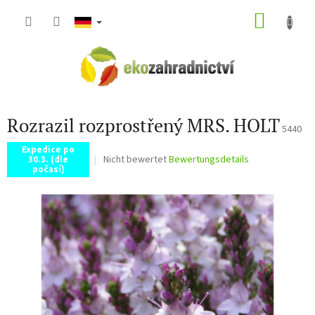
Zum
WARE
Inhalt
springen
Rozrazil rozprostřený MRS. HOLT
5440
Expedice po
Die
Nicht bewertet
Bewertungsdetails
30.3. (dle
počasí)
durchschnittliche
Produktbewertung
ist
0,0
von
5
Sternen.