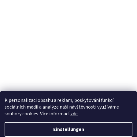
e
K personalizaci obsahu a reklam, poskytování funkcí
sociálních médií a analýze naší návštěvnosti využíváme
soubory cookies. Více informací
zde
.
Erstellt von Shoptet
Einstellungen