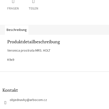
FRAGEN
TEILEN
Beschreibung
Produktdetailbeschreibung
Veronica prostrata MRS. HOLT
K9x9
F
u
ß
z
Kontakt
e
i
objednavky
@
arbocom.cz
l