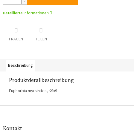
Detaillierte Informationen
FRAGEN
TEILEN
Beschreibung
Produktdetailbeschreibung
Euphorbia myrsinites, K9x9
F
u
ß
z
Kontakt