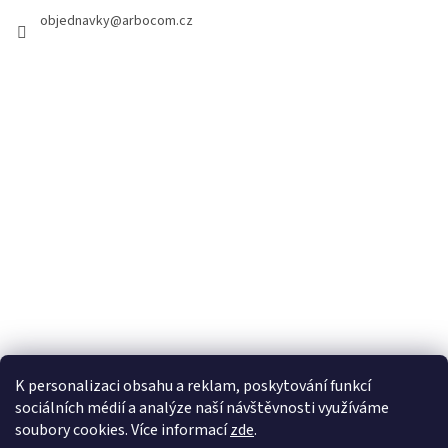
e
i
objednavky
@
arbocom.cz
l
e
K personalizaci obsahu a reklam, poskytování funkcí
sociálních médií a analýze naší návštěvnosti využíváme
soubory cookies. Více informací
zde
.