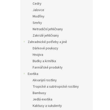
Cedry
Jalovce
Modříny
Smrky
Netradiční jehličnany
Zakrslé jehličnany
Zahradnické potřeby a jiné
Dárkové poukazy
Hnojiva
Budky a krmítka
Farmářské produkty
Exotika
Akvarijní rostliny
Tropické a subtropické rostliny
Bambusy
Jedlá exotika
Kaktusy a sukulenty