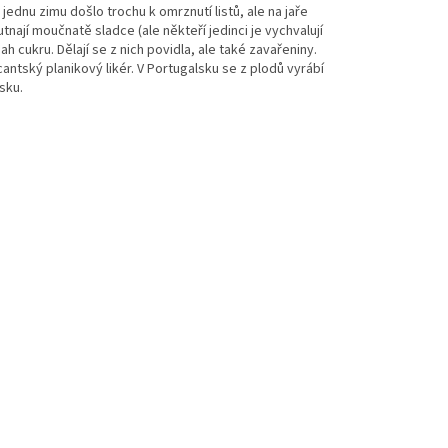
ednu zimu došlo trochu k omrznutí listů, ale na jaře
nají moučnatě sladce (ale někteří jedinci je vychvalují
 cukru. Dělají se z nich povidla, ale také zavařeniny.
cantský planikový likér. V Portugalsku se z plodů vyrábí
sku.