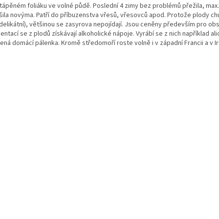
ápěném foliáku ve volné půdě. Poslední 4 zimy bez problémů přežila, max. j
ila novýma. Patří do příbuzenstva vřesů, vřesovců apod. Protože plody chut
delikátní), většinou se zasyrova nepojídají. Jsou ceněny především pro obsah
ntací se z plodů získávají alkoholické nápoje. Vyrábí se z nich například ali
ená domácí pálenka. Kromě středomoří roste volně i v západní Francii a v Ir