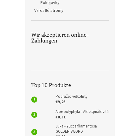
Pokojovky
Vzrostlé stromy
Wir akzeptieren online-
Zahlungen
Top 10 Produkte
Podražec velkolistý
€9,23
Aloe polyphyla - Aloe spirálovitá
€8,31
Juka - Yucca filamentosa
GOLDEN SWORD