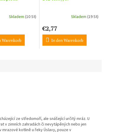
Skladem
(10 St)
Skladem
(19 St)
€2,77
n Warenkorb
In den Warenkorb
ázející ze středomoří, ale snášející určitý mráz. U
tovat v zimních zahradách či nevytápěných nebo jen
i v mrazové kotlině u řeky Úslavy, pouze v