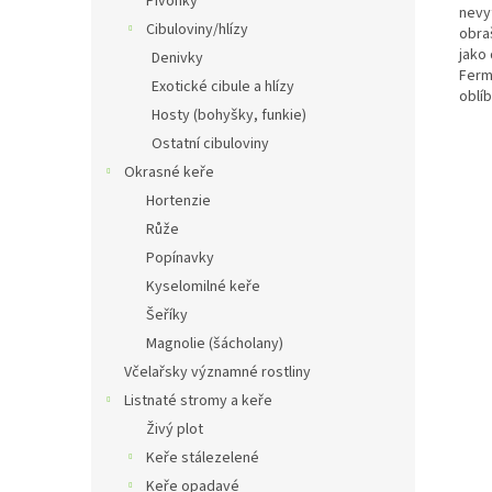
Pivoňky
nevyt
Cibuloviny/hlízy
obraš
jako 
Denivky
Ferme
Exotické cibule a hlízy
oblíb
Hosty (bohyšky, funkie)
Ostatní cibuloviny
Okrasné keře
Hortenzie
Růže
Popínavky
Kyselomilné keře
Šeříky
Magnolie (šácholany)
Včelařsky významné rostliny
Listnaté stromy a keře
Živý plot
Keře stálezelené
Keře opadavé