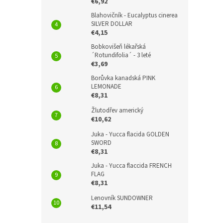
€6,92
Blahovičník - Eucalyptus cinerea
SILVER DOLLAR
€4,15
Bobkovišeň lékařská
´Rotundifolia´ - 3 leté
€3,69
Borůvka kanadská PINK
LEMONADE
€8,31
Žlutodřev americký
€10,62
Juka - Yucca flacida GOLDEN
SWORD
€8,31
Juka - Yucca flaccida FRENCH
FLAG
€8,31
Lenovník SUNDOWNER
€11,54