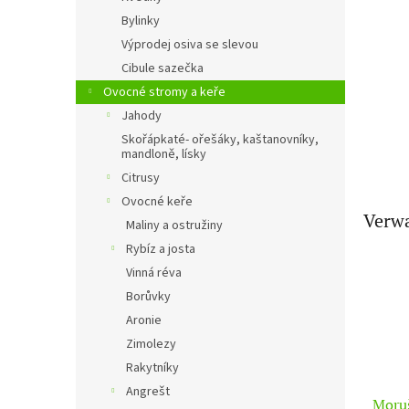
e
Bylinky
Výprodej osiva se slevou
Cibule sazečka
Ovocné stromy a keře
Jahody
Skořápkaté- ořešáky, kaštanovníky,
mandloně, lísky
Citrusy
Ovocné keře
Verwa
Maliny a ostružiny
Rybíz a josta
Vinná réva
Borůvky
Aronie
Zimolezy
Rakytníky
Angrešt
Moru