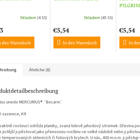
PILGRIM
Skladem
(4 St)
Skladem
(45 St)
3
€5,54
€5,54
n den Warenkorb
In den Warenkorb
In de
hreibung
Ähnliche (8)
duktdetailbeschreibung
tus unedo MERCURIUS® ´Bocarm´
é sazenice, K9
aktně rostoucí odrůda planiky, zvaná lidově jahodový stromek. Dřevina poch
e jistější ji pěstovat jako přenosnou rostlinu ve velké nádobě nebo ji pěs
 temperovaných sklenících či foliových krytech. U nás, 400 m.n.m. ji pěstuj