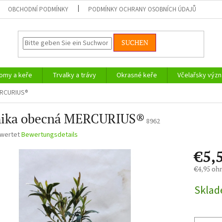
OBCHODNÍ PODMÍNKY
PODMÍNKY OCHRANY OSOBNÍCH ÚDAJŮ
SUCHEN
omy a keře
Trvalky a trávy
Okrasné keře
Včelařsky význ
ERCURIUS®
nika obecná MERCURIUS®
8962
ewertet
Bewertungsdetails
nittliche
€5,
bewertung
€4,95 oh
Verkaufsp
Skla