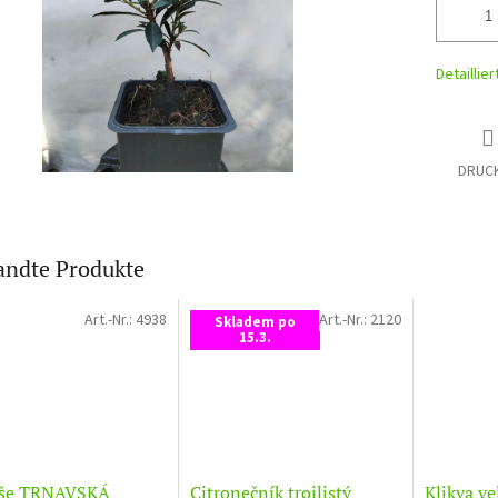
Detaillie
DRUC
ndte Produkte
Art.-Nr.:
4938
Art.-Nr.:
2120
Skladem po
15.3.
še TRNAVSKÁ
Citronečník trojlistý
Klikva v