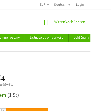
EUR
Deutsch
Login
WARENKORB
Warenkorb leeren
amné rostliny
Listnaté stromy a keře
Jehličnany
Zahradn
54
ne MwSt.
reis:
dem
(1 St)