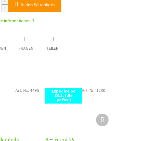
In den Warenkorb
rte Informationen
KEN
FRAGEN
TEILEN
Art.-Nr.:
4496
Art.-Nr.:
1230
Expedice po
30.3. (dle
počasí)
Nächstes
Produkt
elkoplodá
Bez černý, k9