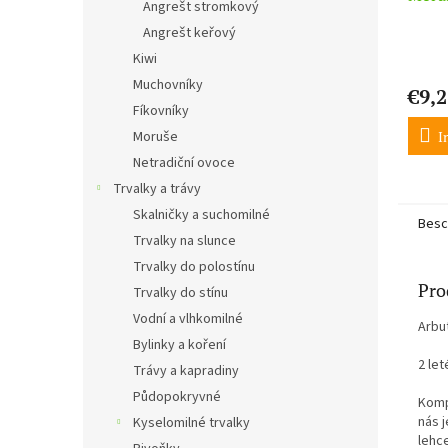
Angrešt stromkový
Angrešt keřový
Kiwi
Muchovníky
€9,2
Fíkovníky
I
Moruše
Netradiční ovoce
Trvalky a trávy
Skalničky a suchomilné
Besc
Trvalky na slunce
Trvalky do polostínu
Pro
Trvalky do stínu
Vodní a vlhkomilné
Arbu
Bylinky a koření
2 let
Trávy a kapradiny
Půdopokryvné
Komp
nás j
Kyselomilné trvalky
lehce