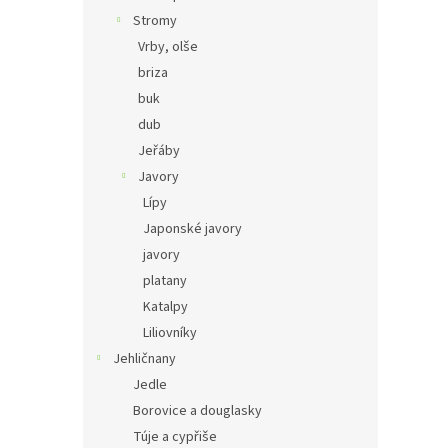
Stromy
Vrby, olše
briza
buk
dub
Jeřáby
Javory
Lípy
Japonské javory
javory
platany
Katalpy
Liliovníky
Jehličnany
Jedle
Borovice a douglasky
Túje a cypřiše