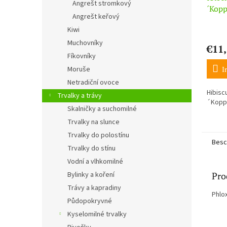
Angrešt stromkový
´Kopp
Angrešt keřový
Kiwi
Muchovníky
€11
Fíkovníky
I
Moruše
Netradiční ovoce
Hibis
Trvalky a trávy
´Kopp
Skalničky a suchomilné
Trvalky na slunce
Trvalky do polostínu
Besc
Trvalky do stínu
Vodní a vlhkomilné
Pro
Bylinky a koření
Trávy a kapradiny
Phlo
Půdopokryvné
Kyselomilné trvalky