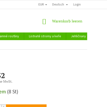
EUR
Deutsch
Login
WARENKORB
Warenkorb leeren
amné rostliny
Listnaté stromy a keře
Jehličnany
Zahradn
32
ne MwSt.
reis:
dem
(8 St)