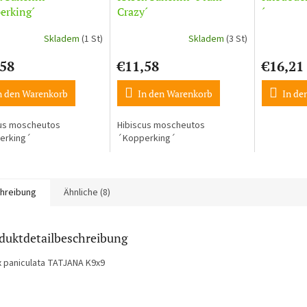
erking´
Crazy´
´
Skladem
(1 St)
Skladem
(3 St)
,58
€11,58
€16,21
n den Warenkorb
In den Warenkorb
In de
cus moscheutos
Hibiscus moscheutos
erking´
´Kopperking´
hreibung
Ähnliche (8)
duktdetailbeschreibung
x paniculata TATJANA K9x9