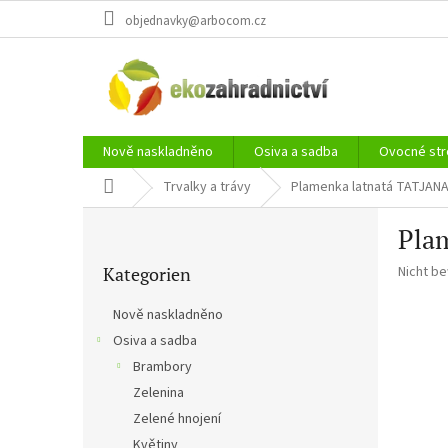
Zum
objednavky@arbocom.cz
Inhalt
springen
Nově naskladněno
Osiva a sadba
Ovocné str
Startseite
Trvalky a trávy
Plamenka latnatá TATJAN
S
Pla
e
Kategorien
i
Die
Kategorien
Nicht b
überspringen
t
durchsch
e
Produkt
Nově naskladněno
n
ist
Osiva a sadba
l
0,0
von
Brambory
e
5
i
Zelenina
Sternen.
s
Zelené hnojení
t
Květiny