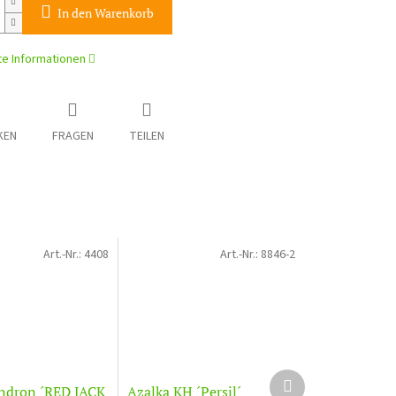
In den Warenkorb
rte Informationen
KEN
FRAGEN
TEILEN
Art.-Nr.:
4408
Art.-Nr.:
8846-2
Nächstes
ndron ´RED JACK
Azalka KH ´Persil´
Produkt