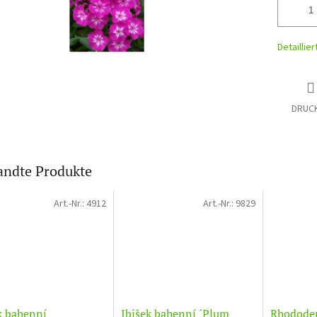
Detaillie
DRUC
ndte Produkte
Art.-Nr.:
4912
Art.-Nr.:
9829
k bahenní
Ibišek bahenní ´Plum
Rhodode