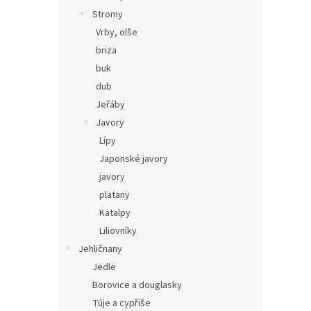
Stromy
Vrby, olše
briza
buk
dub
Jeřáby
Javory
Lípy
Japonské javory
javory
platany
Katalpy
Liliovníky
Jehličnany
Jedle
Borovice a douglasky
Túje a cypřiše