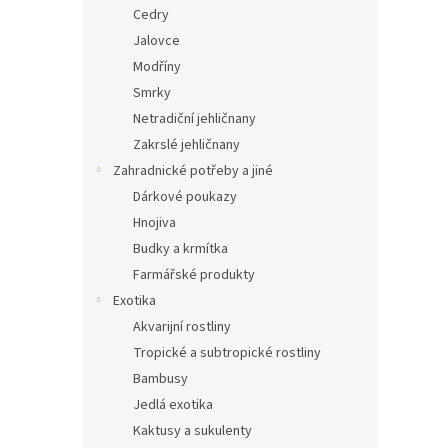
Cedry
Jalovce
Modříny
Smrky
Netradiční jehličnany
Zakrslé jehličnany
Zahradnické potřeby a jiné
Dárkové poukazy
Hnojiva
Budky a krmítka
Farmářské produkty
Exotika
Akvarijní rostliny
Tropické a subtropické rostliny
Bambusy
Jedlá exotika
Kaktusy a sukulenty