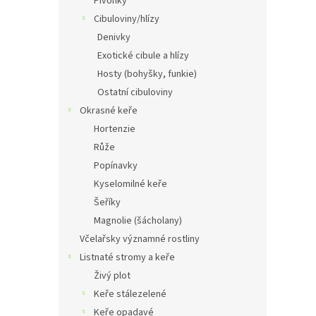
Pivoňky
Cibuloviny/hlízy
Denivky
Exotické cibule a hlízy
Hosty (bohyšky, funkie)
Ostatní cibuloviny
Okrasné keře
Hortenzie
Růže
Popínavky
Kyselomilné keře
Šeříky
Magnolie (šácholany)
Včelařsky významné rostliny
Listnaté stromy a keře
Živý plot
Keře stálezelené
Keře opadavé