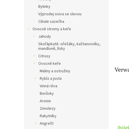
e
Bylinky
Výprodej osiva se slevou
Cibule sazečka
Ovocné stromy a keře
Jahody
Skořápkaté- ořešáky, kaštanovníky,
mandloně, lísky
Citrusy
Ovocné keře
Verwa
Maliny a ostružiny
Rybíz a josta
Vinná réva
Borůvky
Aronie
Zimolezy
Rakytníky
Angrešt
Ibiše