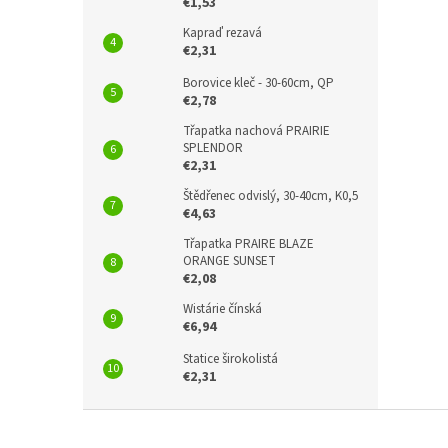
€1,53
Kapraď rezavá
€2,31
Borovice kleč - 30-60cm, QP
€2,78
Třapatka nachová PRAIRIE
SPLENDOR
€2,31
Štědřenec odvislý, 30-40cm, K0,5
€4,63
Třapatka PRAIRE BLAZE
ORANGE SUNSET
€2,08
Wistárie čínská
€6,94
Statice širokolistá
€2,31
F
u