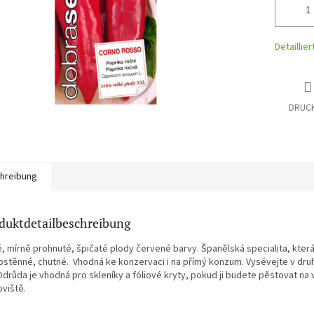
Detaillie
DRUC
hreibung
duktdetailbeschreibung
é, mírně prohnuté, špičaté plody červené barvy. Španělská specialita, kter
ostěnné, chutné. Vhodná ke konzervaci i na přímý konzum. Vysévejte v druh
Odrůda je vhodná pro skleníky a fóliové kryty, pokud ji budete pěstovat n
oviště.