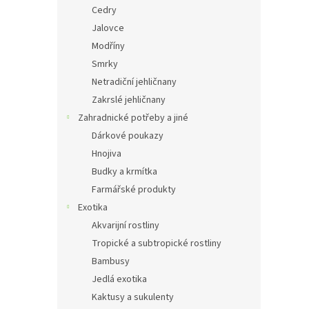
Cedry
Jalovce
Modříny
Smrky
Netradiční jehličnany
Zakrslé jehličnany
Zahradnické potřeby a jiné
Dárkové poukazy
Hnojiva
Budky a krmítka
Farmářské produkty
Exotika
Akvarijní rostliny
Tropické a subtropické rostliny
Bambusy
Jedlá exotika
Kaktusy a sukulenty