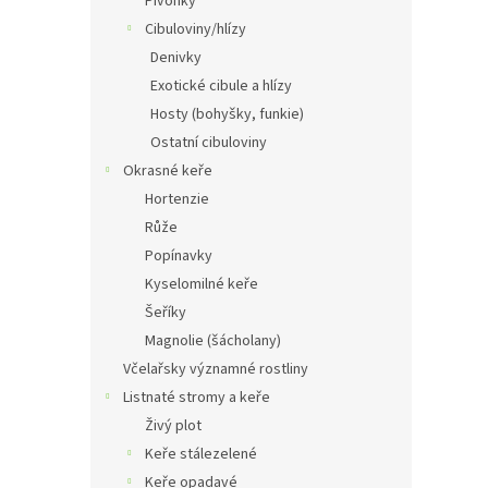
Pivoňky
Cibuloviny/hlízy
Denivky
Exotické cibule a hlízy
Hosty (bohyšky, funkie)
Ostatní cibuloviny
Okrasné keře
Hortenzie
Růže
Popínavky
Kyselomilné keře
Šeříky
Magnolie (šácholany)
Včelařsky významné rostliny
Listnaté stromy a keře
Živý plot
Keře stálezelené
Keře opadavé