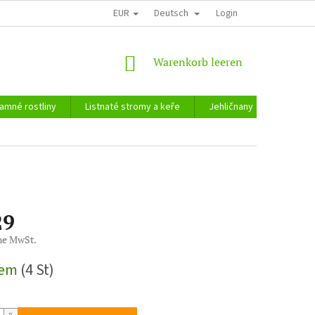
EUR
Deutsch
Login
WARENKORB
Warenkorb leeren
amné rostliny
Listnaté stromy a keře
Jehličnany
Zahradn
29
ne MwSt.
reis:
dem
(4 St)