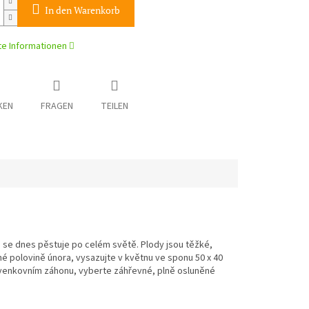
In den Warenkorb
rte Informationen
KEN
FRAGEN
TEILEN
á se dnes pěstuje po celém světě. Plody jsou těžké,
é polovině února, vysazujte v květnu ve sponu 50 x 40
a venkovním záhonu, vyberte záhřevné, plně osluněné