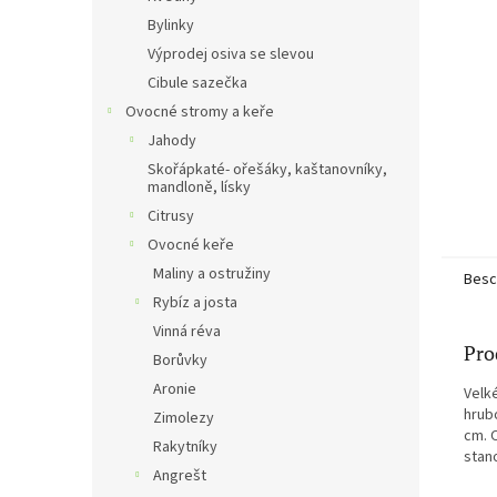
e
Bylinky
Výprodej osiva se slevou
Cibule sazečka
Ovocné stromy a keře
Jahody
Skořápkaté- ořešáky, kaštanovníky,
mandloně, lísky
Citrusy
Ovocné keře
Maliny a ostružiny
Besc
Rybíz a josta
Vinná réva
Pro
Borůvky
Aronie
Velk
hrub
Zimolezy
cm. 
Rakytníky
stan
Angrešt