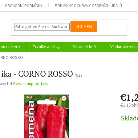
OBCHODNÍ PODMÍNKY
PODMÍNKY OCHRANY OSOBNÍCH ÚDAJŮ
SUCHEN
omy a keře
Trvalky a trávy
Okrasné keře
Včelařsky význ
CORNO ROSSO
rika - CORNO ROSSO
7523
ewertet
Bewertungsdetails
nittliche
€1,
bewertung
€1,15 oh
Verkaufsp
Skla