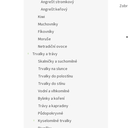
Angrešt stromkový
Zobra
Angrešt keřový
Kiwi
Muchovníky
Fíkovníky
Moruše
Netradiční ovoce
Trvalky a trávy
Skalničky a suchomilné
Trvalky na slunce
Trvalky do polostínu
Trvalky do stínu
Vodní a vlhkomilné
Bylinky a koření
Trávy a kapradiny
Půdopokryvné
Kyselomilné trvalky