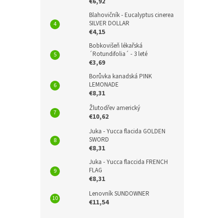
€6,92
Blahovičník - Eucalyptus cinerea
SILVER DOLLAR
€4,15
Bobkovišeň lékařská
´Rotundifolia´ - 3 leté
€3,69
Borůvka kanadská PINK
LEMONADE
€8,31
Žlutodřev americký
€10,62
Juka - Yucca flacida GOLDEN
SWORD
€8,31
Juka - Yucca flaccida FRENCH
FLAG
€8,31
Lenovník SUNDOWNER
€11,54