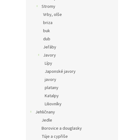
Stromy
Vrby, olše
briza
buk
dub
Jeřáby
Javory
Lípy
Japonské javory
javory
platany
Katalpy
Liliovníky
Jehličnany
Jedle
Borovice a douglasky
Túje a cypřiše