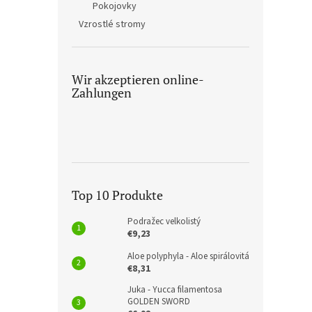
Pokojovky
Vzrostlé stromy
Wir akzeptieren online-
Zahlungen
Top 10 Produkte
Podražec velkolistý
€9,23
Aloe polyphyla - Aloe spirálovitá
€8,31
Juka - Yucca filamentosa
GOLDEN SWORD