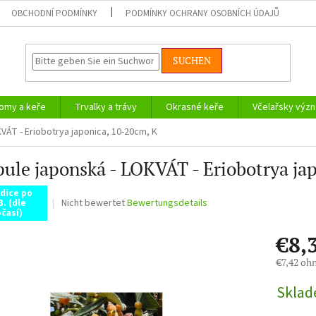
OBCHODNÍ PODMÍNKY
PODMÍNKY OCHRANY OSOBNÍCH ÚDAJŮ
SUCHEN
omy a keře
Trvalky a trávy
Okrasné keře
Včelařsky význ
VÁT - Eriobotrya japonica, 10-20cm, K
ule japonská - LOKVÁT - Eriobotrya ja
dice po
Die
Nicht bewertet
Bewertungsdetails
3. (dle
časí)
durchschnittliche
Produktbewertung
€8,
ist
0,0
€7,42 oh
von
Verkaufsp
5
Skla
Sternen.