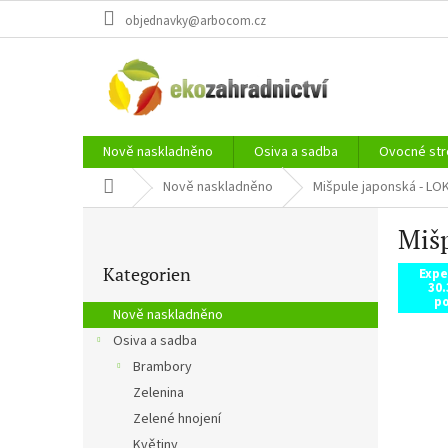
Zum
objednavky@arbocom.cz
Inhalt
springen
Nově naskladněno
Osiva a sadba
Ovocné str
Startseite
Nově naskladněno
Mišpule japonská - LOK
S
Mišp
e
Kategorien
i
Kategorien
überspringen
Expe
t
30.
e
po
Nově naskladněno
n
Osiva a sadba
l
Brambory
e
i
Zelenina
s
Zelené hnojení
t
Květiny