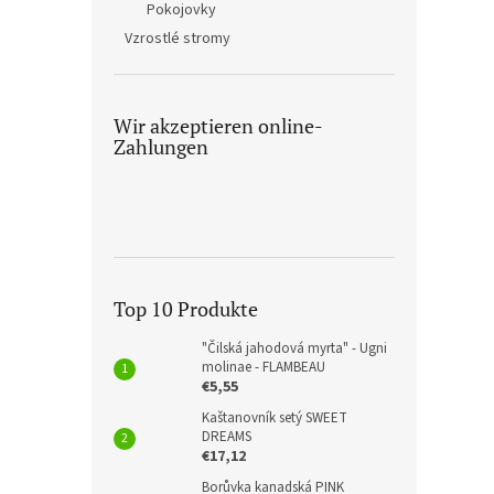
Pokojovky
Vzrostlé stromy
Wir akzeptieren online-
Zahlungen
Top 10 Produkte
"Čilská jahodová myrta" - Ugni
molinae - FLAMBEAU
€5,55
Kaštanovník setý SWEET
DREAMS
€17,12
Borůvka kanadská PINK