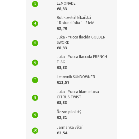
LEMONADE
€8,33
Bobkovišeň lékařská
´Rotundifolia´ - 3 leté
€3,70
Juka - Yucca flacida GOLDEN
SWORD
€8,33
Juka - Yucca flaccida FRENCH
FLAG
€8,33
Lenovník SUNDOWNER
€11,57
Juka - Yucca filamentosa
CITRUS TWIST
€8,33
Řezan pilolistý
€2,31
Jarmanka větší
€2,54