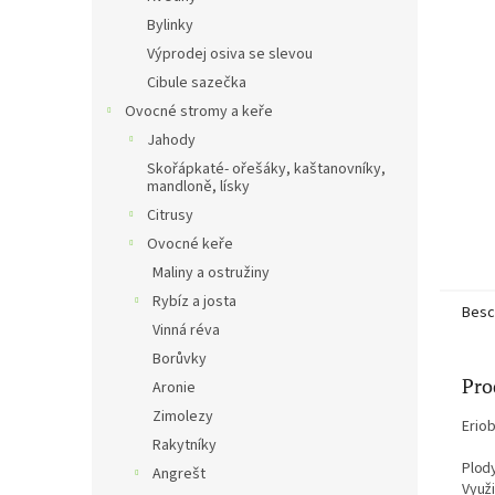
e
Bylinky
Výprodej osiva se slevou
Cibule sazečka
Ovocné stromy a keře
Jahody
Skořápkaté- ořešáky, kaštanovníky,
mandloně, lísky
Citrusy
Ovocné keře
Maliny a ostružiny
Rybíz a josta
Besc
Vinná réva
Borůvky
Pro
Aronie
Zimolezy
Erio
Rakytníky
Plody
Angrešt
Využi