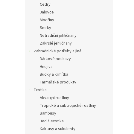
Cedry
Jalovce
Modříny
Smrky
Netradiční jehličnany
Zakrslé jehličnany
Zahradnické potřeby a jiné
Dárkové poukazy
Hnojiva
Budky a krmítka
Farmářské produkty
Exotika
Akvarijní rostliny
Tropické a subtropické rostliny
Bambusy
Jedlá exotika
Kaktusy a sukulenty