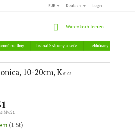
EUR
Deutsch
Login
WARENKORB
Warenkorb leeren
amné rostliny
Listnaté stromy a keře
Jehličnany
Zahradn
ponica, 10-20cm, K
6108
31
ne MwSt.
reis:
dem
(1 St)