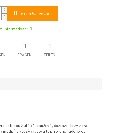
In den Warenkorb
rte Informationen
KEN
FRAGEN
TEILEN
ralosti jsou žluté až oranžové, dozrávají brzy zjara.
medicína využíva i listy a to při bronchitidě, proti