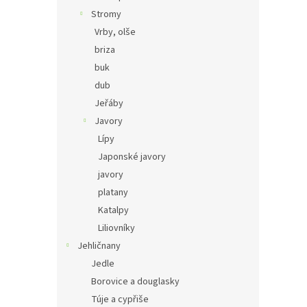
Stromy
Vrby, olše
briza
buk
dub
Jeřáby
Javory
Lípy
Japonské javory
javory
platany
Katalpy
Liliovníky
Jehličnany
Jedle
Borovice a douglasky
Túje a cypřiše