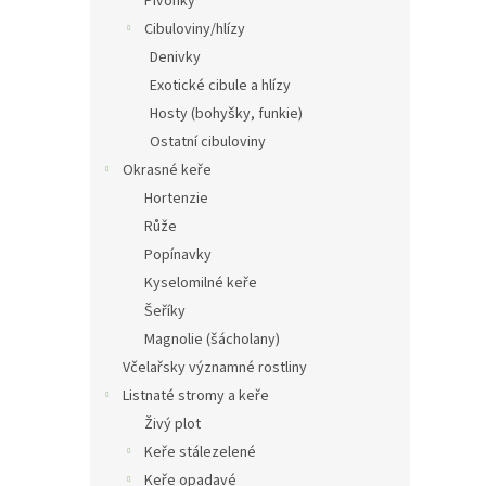
Pivoňky
Cibuloviny/hlízy
Denivky
Exotické cibule a hlízy
Hosty (bohyšky, funkie)
Ostatní cibuloviny
Okrasné keře
Hortenzie
Růže
Popínavky
Kyselomilné keře
Šeříky
Magnolie (šácholany)
Včelařsky významné rostliny
Listnaté stromy a keře
Živý plot
Keře stálezelené
Keře opadavé