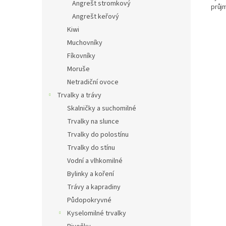
Angrešt stromkový
průjm
Angrešt keřový
Kiwi
Muchovníky
Fíkovníky
Moruše
Netradiční ovoce
Trvalky a trávy
Skalničky a suchomilné
Trvalky na slunce
Trvalky do polostínu
Trvalky do stínu
Vodní a vlhkomilné
Bylinky a koření
Trávy a kapradiny
Půdopokryvné
Kyselomilné trvalky