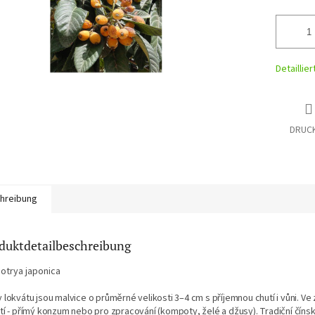
Detaillie
DRUC
hreibung
duktdetailbeschreibung
botrya japonica
 lokvátu jsou malvice o průměrné velikosti 3–4 cm s příjemnou chutí i vůni. Ve z
tí - přímý konzum nebo pro zpracování (kompoty, želé a džusy). Tradiční čínska 