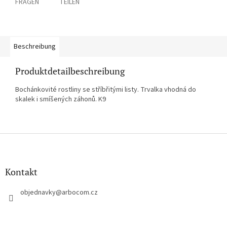
FRAGEN
TEILEN
Beschreibung
Produktdetailbeschreibung
Bochánkovité rostliny se stříbřitými listy. Trvalka vhodná do
skalek i smíšených záhonů. K9
F
u
ß
z
Kontakt
e
i
objednavky
@
arbocom.cz
l
e