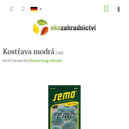
Zum
WARE
Inhalt
springen
Kostřava modrá
1063
Die
Nicht bewertet
Bewertungsdetails
durchschnittliche
Produktbewertung
ist
0,0
von
5
Sternen.