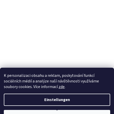
K personalizaci obsahu a reklam, poskytování funkcí
sociálních médií a analýze naší návštěvnosti využíváme
soubory cookies. Více informací
zde
.
Erstellt von Shoptet
Einstellungen
Copyright 2026
EKOZAHRADNICTVÍ
. Alle Rechte vorbehalten.