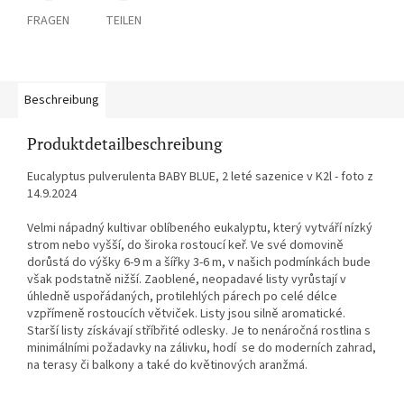
FRAGEN
TEILEN
Beschreibung
Produktdetailbeschreibung
Eucalyptus pulverulenta BABY BLUE, 2 leté sazenice v K2l - foto z
14.9.2024
Velmi nápadný kultivar oblíbeného eukalyptu, který vytváří nízký
strom nebo vyšší, do široka rostoucí keř. Ve své domovině
dorůstá do výšky 6-9 m a šířky 3-6 m, v našich podmínkách bude
však podstatně nižší. Zaoblené, neopadavé listy vyrůstají v
úhledně uspořádaných, protilehlých párech po celé délce
vzpřímeně rostoucích větviček. Listy jsou silně aromatické.
Starší listy získávají stříbřité odlesky. Je to nenáročná rostlina s
minimálními požadavky na zálivku, hodí se do moderních zahrad,
na terasy či balkony a také do květinových aranžmá.