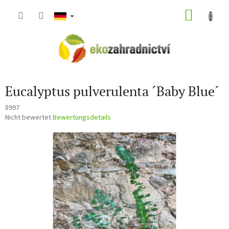
Zum
WARE
Inhalt
springen
Eucalyptus pulverulenta ´Baby Blue´
8997
Die
Nicht bewertet
Bewertungsdetails
durchschnittliche
Produktbewertung
ist
0,0
von
5
Sternen.