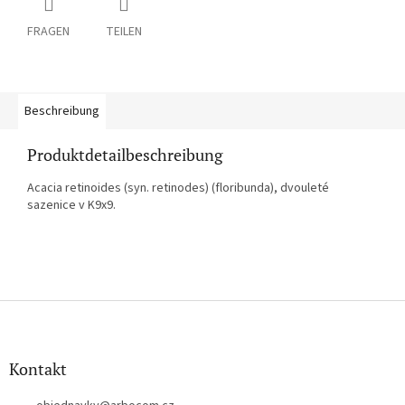
FRAGEN
TEILEN
Beschreibung
Produktdetailbeschreibung
Acacia retinoides (syn. retinodes) (floribunda), dvouleté
sazenice v K9x9.
F
u
ß
z
Kontakt
e