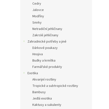
Cedry
Jalovce
Modříny
Smrky
Netradiční jehličnany
Zakrslé jehličnany
Zahradnické potřeby a jiné
Dárkové poukazy
Hnojiva
Budky a krmítka
Farmářské produkty
Exotika
Akvarijní rostliny
Tropické a subtropické rostliny
Bambusy
Jedlá exotika
Kaktusy a sukulenty