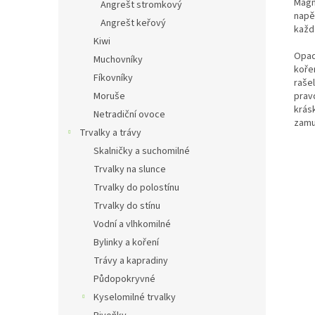
Magn
Angrešt stromkový
napě
Angrešt keřový
každ
Kiwi
Opad
Muchovníky
kořen
Fíkovníky
raše
Moruše
prav
krás
Netradiční ovoce
zamu
Trvalky a trávy
Skalničky a suchomilné
Trvalky na slunce
Trvalky do polostínu
Trvalky do stínu
Vodní a vlhkomilné
Bylinky a koření
Trávy a kapradiny
Půdopokryvné
Kyselomilné trvalky