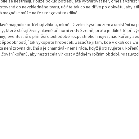
ólie se nestříhají. Pouze pokud potřebujete vytvarovat keř, omezit vzrůst 
stované do nevzhledného tvaru, učiňte tak co nejdříve po dokvětu, aby stihl
á magnólie může na řez reagovat rozdílně.
avé magnólie potřebují vlhkou, mírně až velmi kyselou zem a umístění na p
y, které sbírají živiny hlavně při horní vrstvě země, proto je důležité při 
liny, eventuálně s příměsí dlouhodobě rozpustného hnojiva, nad kořeny sesho
děpodobností jí tak vykopete hrobeček. Zasaďte ji tam, kde v okolí cca 2m 
ka není zrovna družná a je chamtivá - nemá ráda, když ji otravujete u kořen
lčování kořenů, aby neztrácela vlhkost v žádném ročním období. Mrazuvzd