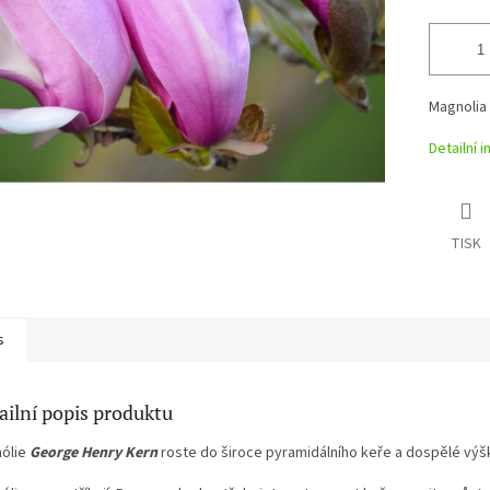
Magnolia
Detailní 
TISK
s
ailní popis produktu
ólie
George Henry Kern
roste do široce pyramidálního keře a dospělé výšk