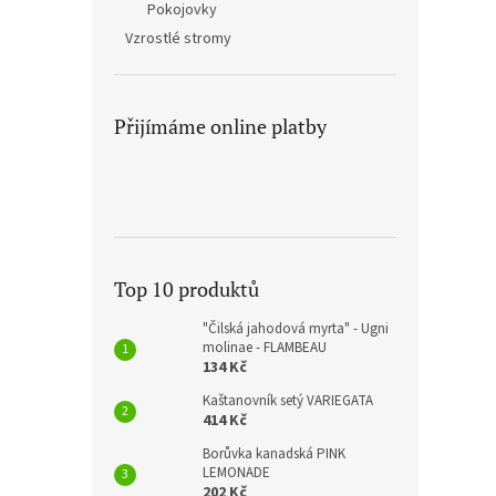
Pokojovky
Vzrostlé stromy
Přijímáme online platby
Top 10 produktů
"Čilská jahodová myrta" - Ugni
molinae - FLAMBEAU
134 Kč
Kaštanovník setý VARIEGATA
414 Kč
Borůvka kanadská PINK
LEMONADE
202 Kč