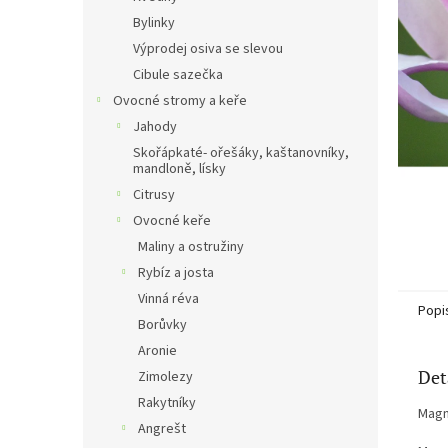
n
Bylinky
e
Výprodej osiva se slevou
l
Cibule sazečka
Ovocné stromy a keře
Jahody
Skořápkaté- ořešáky, kaštanovníky,
mandloně, lísky
Citrusy
Ovocné keře
Maliny a ostružiny
Rybíz a josta
Vinná réva
Popi
Borůvky
Aronie
Det
Zimolezy
Rakytníky
Magn
Angrešt