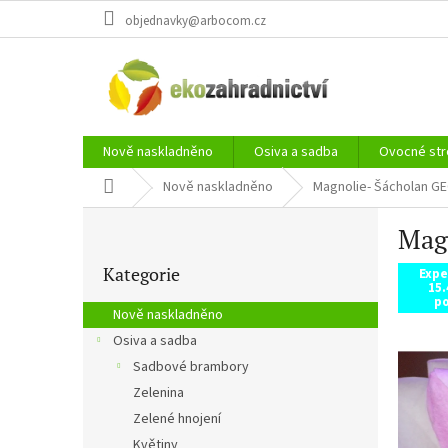
Přejít
objednavky@arbocom.cz
na
obsah
Nově naskladněno
Osiva a sadba
Ovocné str
Domů
Nově naskladněno
Magnolie- Šácholan G
P
Mag
o
Přeskočit
s
Kategorie
kategorie
Expe
t
15.
r
po
Nově naskladněno
a
Osiva a sadba
n
Sadbové brambory
n
í
Zelenina
p
Zelené hnojení
a
Květiny