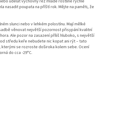
nebo udělat výchovný řez mladé rostlině rychle
a nasadit poupata na příští rok. Mějte na paměti, že
lném slunci nebo v lehkém polostínu. Mají mělké
výsadbě věnovat největší pozornost přisypání kvalitní
ra. Ale pozor na zasazení příliš hluboko, s největší
od středu keře nebudete nic kopat ani rýt – tato
ů, kterými se rozroste doširoka kolem sebe. Ocení
orná do cca -29°C.