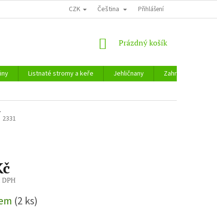
CZK
Čeština
Přihlášení
NÁKUPNÍ
Prázdný košík
KOŠÍK
iny
Listnaté stromy a keře
Jehličnany
Zahradnické potře
N
2331
Kč
z DPH
dem
(2 ks)