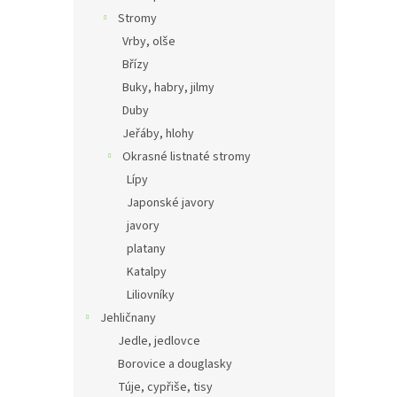
Stromy
Vrby, olše
Břízy
Buky, habry, jilmy
Duby
Jeřáby, hlohy
Okrasné listnaté stromy
Lípy
Japonské javory
javory
platany
Katalpy
Liliovníky
Jehličnany
Jedle, jedlovce
Borovice a douglasky
Túje, cypřiše, tisy