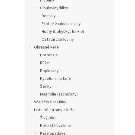
Pivoňky
Cibuloviny/hlízy
Denivky
Exotické cibule a hlízy
Hosty (bohyšky, funkie)
Ostatní cibuloviny
Okrasné keře
Hortenzie
Růže
Popínavky
Kyselomilné keře
Šeříky
Magnolie (šácholany)
Včelařské rostliny
Listnaté stromy a keře
Živý plot
Keře stálezelené
Keře opadavé