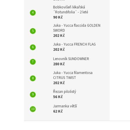
Bobkovišeň lékařská
´Rotundifolia´ - 2 leté
90 Kč
Juka - Yucca flaccida GOLDEN
SWORD
202 Kč
Juka - Yucca FRENCH FLAG
202 Kč
Lenovník SUNDOWNER
280 Kč
Juka - Yucca filamentosa
CITRUS TWIST
202 Kč
Řezan pilolistý
56 Kč
Jarmanka větší
62 Kč
Z
á