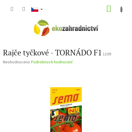
Přejít
NÁKU
na
obsah
KOŠÍK
Rajče tyčkové - TORNÁDO F1
1109
Průměrné
Neohodnoceno
Podrobnosti hodnocení
hodnocení
produktu
je
0,0
z
5
hvězdiček.