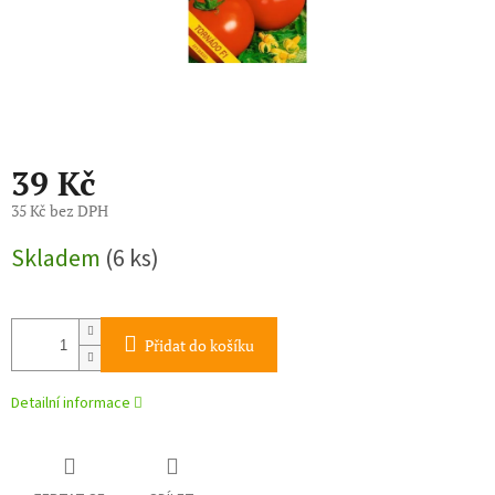
39 Kč
35 Kč bez DPH
Měrná
Skladem
(6 ks)
cena:
Přidat do košíku
Detailní informace