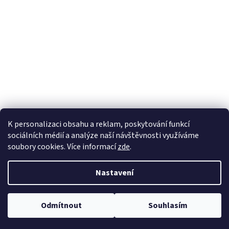
K personalizaci obsahu a reklam, poskytování funkcí
sociálních médií a analýze naší návštěvnosti využíváme
soubory cookies. Více informací
zde
.
Vytvořil Shoptet
Nastavení
Copyright 2026
EKOZAHRADNICTVÍ
. Všechna práva vyhrazena.
Odmítnout
Souhlasím
Upravit nastavení cookies