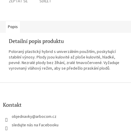
ZEPTAT SE
SDÍLET
Popis
Detailní popis produktu
Poloraný plastický hybrid s univerzálním použitím, poskytující
stabilní výnosy. Plody jsou kulovité až ploše kulovité, hladké,
pevné. Nezralé plody bez žíhání, zralé tmavočervené. Vyžaduje
vyrovnaný vláhový režim, aby se předešlo praskání plodů.
Z
á
p
a
Kontakt
t
í
objednavky
@
arbocom.cz
sledujte nás na Facebooku