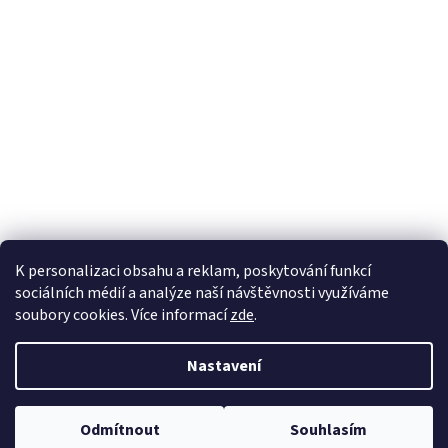
K personalizaci obsahu a reklam, poskytování funkcí
sociálních médií a analýze naší návštěvnosti využíváme
soubory cookies. Více informací
zde
.
Vytvořil Shoptet
Nastavení
Copyright 2026
EKOZAHRADNICTVÍ
. Všechna práva vyhrazena.
Odmítnout
Souhlasím
Upravit nastavení cookies