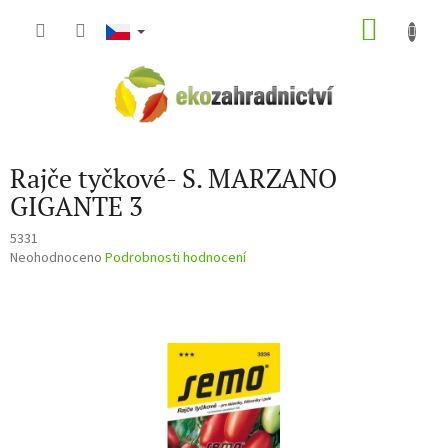
Přejít
NÁKU
na
obsah
KOŠÍK
Rajče tyčkové- S. MARZANO
GIGANTE 3
5331
Průměrné
Neohodnoceno
Podrobnosti hodnocení
hodnocení
produktu
je
0,0
z
5
hvězdiček.