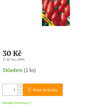
30 Kč
27 Kč bez DPH
Měrná
Skladem
(1 ks)
cena:
Přidat do košíku
Detailní informace