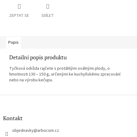
ZEPTAT SE
SDÍLET
Popis
Detailní popis produktu
Tyčková odrůda rajčete s protáhlými oválnými plody, o
hmotnosti 130 – 150 g, určenými ke kuchyňskému zpracování
nebo na výrobu kečupu.
Z
á
p
a
Kontakt
t
í
objednavky
@
arbocom.cz