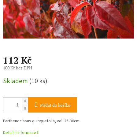
112 Kč
100 Kč bez DPH
Měrná
Skladem
(10 ks)
cena:
Přidat do košíku
Parthenocissus quinquefolia, vel. 25-30cm
Detailní informace