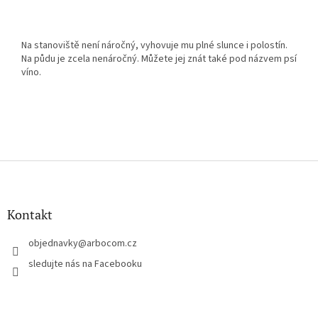
Na stanoviště není náročný, vyhovuje mu plné slunce i polostín.
Na půdu je zcela nenáročný. Můžete jej znát také pod názvem psí
víno.
Z
á
p
a
Kontakt
t
í
objednavky
@
arbocom.cz
sledujte nás na Facebooku