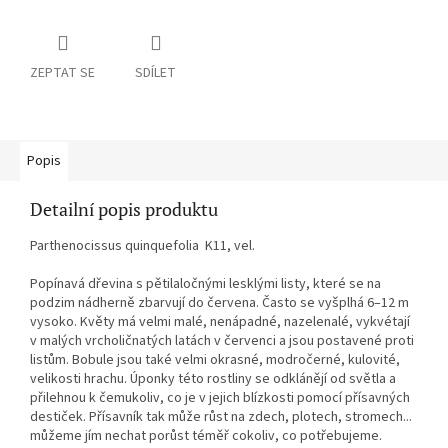
ZEPTAT SE
SDÍLET
Popis
Detailní popis produktu
Parthenocissus quinquefolia K11, vel.
Popínavá dřevina s pětilaločnými lesklými listy, které se na
podzim nádherně zbarvují do červena. Často se vyšplhá 6–12 m
vysoko. Květy má velmi malé, nenápadné, nazelenalé, vykvétají
v malých vrcholičnatých latách v červenci a jsou postavené proti
listům. Bobule jsou také velmi okrasné, modročerné, kulovité,
velikosti hrachu. Úponky této rostliny se odklánějí od světla a
přilehnou k čemukoliv, co je v jejich blízkosti pomocí přísavných
destiček. Přísavník tak může růst na zdech, plotech, stromech...
můžeme jím nechat porůst téměř cokoliv, co potřebujeme.