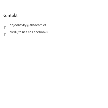
á
p
a
Kontakt
t
í
objednavky
@
arbocom.cz
sledujte nás na Facebooku