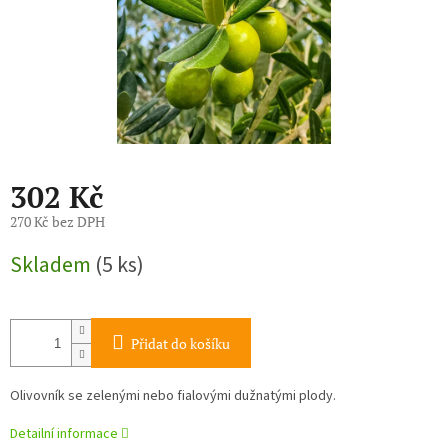
302 Kč
270 Kč bez DPH
Měrná
Skladem
(5 ks)
cena:
Přidat do košíku
Olivovník se zelenými nebo fialovými dužnatými plody.
Detailní informace