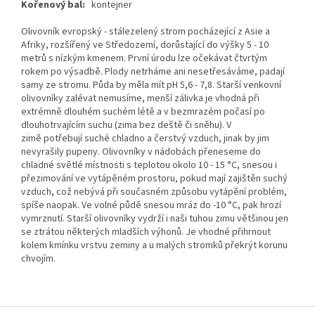
Kořenový bal:
kontejner
Olivovník evropský - stálezelený strom pocházející z Asie a
Afriky, rozšířený ve Středozemí, dorůstající do výšky 5 - 10
metrů s nízkým kmenem. První úrodu lze očekávat čtvrtým
rokem po výsadbě. Plody netrháme ani nesetřesáváme, padají
samy ze stromu. Půda by měla mít pH 5,6 - 7,8. Starší venkovní
olivovníky zalévat nemusíme, menší zálivka je vhodná při
extrémně dlouhém suchém létě a v bezmrazém počasí po
dlouhotrvajícím suchu (zima bez deště či sněhu). V
zimě potřebují suché chladno a čerstvý vzduch, jinak by jim
nevyrašily pupeny. Olivovníky v nádobách přeneseme do
chladné světlé místnosti s teplotou okolo 10 - 15 °C, snesou i
přezimování ve vytápěném prostoru, pokud mají zajištěn suchý
vzduch, což nebývá při současném způsobu vytápění problém,
spíše naopak. Ve volné půdě snesou mráz do -10 °C, pak hrozí
vymrznutí. Starší olivovníky vydrží i naši tuhou zimu většinou jen
se ztrátou některých mladších výhonů. Je vhodné přihrnout
kolem kmínku vrstvu zeminy a u malých stromků překrýt korunu
chvojím.
Z