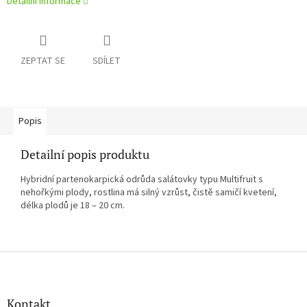
Detailní informace
ZEPTAT SE
SDÍLET
Popis
Detailní popis produktu
Hybridní partenokarpická odrůda salátovky typu Multifruit s
nehořkými plody, rostlina má silný vzrůst, čistě samičí kvetení,
délka plodů je 18 – 20 cm.
Z
á
p
a
Kontakt