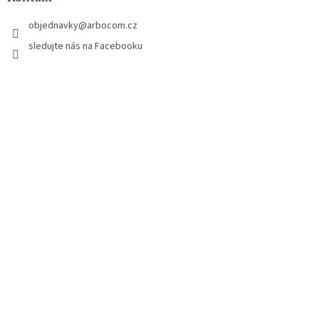
t
í
objednavky
@
arbocom.cz
sledujte nás na Facebooku