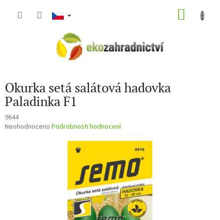
Přejít
NÁKU
na
obsah
KOŠÍK
Okurka setá salátová hadovka
Paladinka F1
9644
Průměrné
Neohodnoceno
Podrobnosti hodnocení
hodnocení
produktu
je
0,0
z
5
hvězdiček.