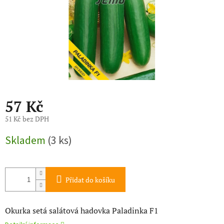
57 Kč
51 Kč bez DPH
Měrná
Skladem
(3 ks)
cena:
Přidat do košíku
Okurka setá salátová hadovka Paladinka F1